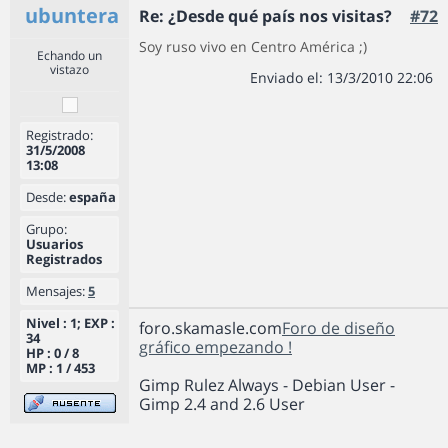
ubuntera
Re: ¿Desde qué país nos visitas?
#72
Soy ruso vivo en Centro América ;)
Echando un
vistazo
Enviado el: 13/3/2010 22:06
Registrado:
31/5/2008
13:08
Desde:
españa
Grupo:
Usuarios
Registrados
Mensajes:
5
Nivel : 1; EXP :
foro.skamasle.com
Foro de diseño
34
gráfico empezando !
HP : 0 / 8
MP : 1 / 453
Gimp Rulez Always - Debian User -
Gimp 2.4 and 2.6 User