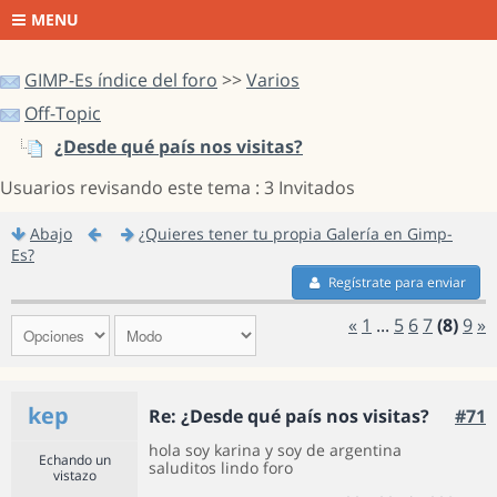
MENU
GIMP-Es índice del foro
>>
Varios
Off-Topic
¿Desde qué país nos visitas?
Usuarios revisando este tema : 3 Invitados
Abajo
¿Quieres tener tu propia Galería en Gimp-
Es?
Regístrate para enviar
«
1
...
5
6
7
(8)
9
»
kep
Re: ¿Desde qué país nos visitas?
#71
hola soy karina y soy de argentina
Echando un
saluditos lindo foro
vistazo