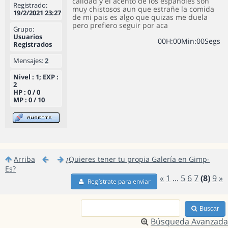
calidad y el acento de los españoles son
Registrado:
muy chistosos aun que estrañe la comida
19/2/2021 23:27
de mi pais es algo que quizas me duela
pero prefiero seguir por aca
Grupo:
Usuarios
0
0
H
:
0
0
Min
:
0
0
Segs
Registrados
Mensajes:
2
Nivel : 1; EXP :
2
HP : 0 / 0
MP : 0 / 10
Arriba
¿Quieres tener tu propia Galería en Gimp-
Es?
«
1
...
5
6
7
(8)
9
»
Regístrate para enviar
Buscar
Búsqueda Avanzada