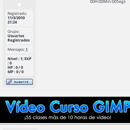
0
0
H
:
0
0
Min
:
0
0
Segs
Registrado:
11/3/2010
21:24
Grupo:
Usuarios
Registrados
Mensajes:
1
Nivel : 1; EXP
: 0
HP : 0 / 0
MP : 0 / 0