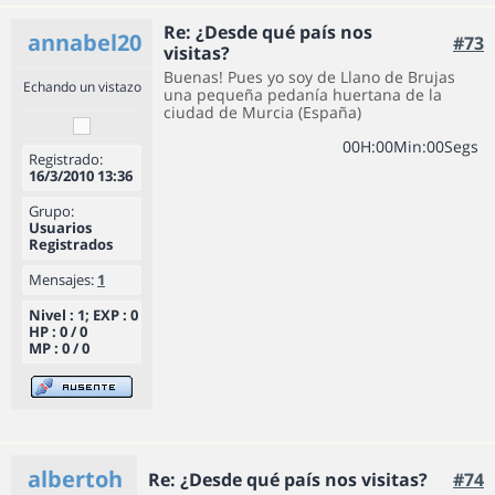
Re: ¿Desde qué país nos
annabel20
#73
visitas?
Buenas! Pues yo soy de Llano de Brujas
Echando un vistazo
una pequeña pedanía huertana de la
ciudad de Murcia (España)
0
0
H
:
0
0
Min
:
0
0
Segs
Registrado:
16/3/2010 13:36
Grupo:
Usuarios
Registrados
Mensajes:
1
Nivel : 1; EXP : 0
HP : 0 / 0
MP : 0 / 0
albertoh
Re: ¿Desde qué país nos visitas?
#74