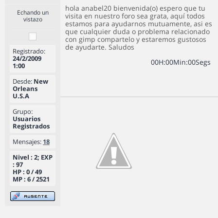
hola anabel20 bienvenida(o) espero que tu
Echando un
visita en nuestro foro sea grata, aquí todos
vistazo
estamos para ayudarnos mutuamente, asi es
que cualquier duda o problema relacionado
con gimp compartelo y estaremos gustosos
de ayudarte. Saludos
Registrado:
24/2/2009
0
0
H
:
0
0
Min
:
0
0
Segs
1:00
Desde:
New
Orleans
U.S.A
Grupo:
Usuarios
Registrados
Mensajes:
18
Nivel : 2; EXP
: 97
HP : 0 / 49
MP : 6 / 2521