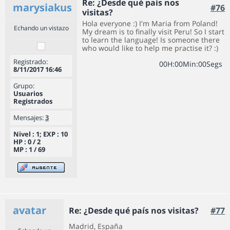
Re: ¿Desde qué país nos
marysiakus
#76
visitas?
Hola everyone :) I'm Maria from Poland!
Echando un vistazo
My dream is to finally visit Peru! So I start
to learn the language! Is someone there
who would like to help me practise it? :)
Registrado:
0
0
H
:
0
0
Min
:
0
0
Segs
8/11/2017 16:46
Grupo:
Usuarios
Registrados
Mensajes:
3
Nivel : 1; EXP : 10
HP : 0 / 2
MP : 1 / 69
avatar
Re: ¿Desde qué país nos visitas?
#77
Madrid, España