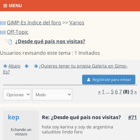
MENU
GIMP-Es índice del foro
>>
Varios
Off-Topic
¿Desde qué país nos visitas?
Usuarios revisando este tema : 1 Invitados
Abajo
¿Quieres tener tu propia Galería en Gimp-
Es?
Regístrate para enviar
«
1
...
5
6
7
(8)
9
»
kep
Re: ¿Desde qué país nos visitas?
#71
hola soy karina y soy de argentina
Echando un
saluditos lindo foro
vistazo