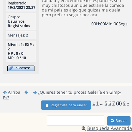
calidad y el acento de los españoles son
Registrado:
muy chistosos aun que estrañe la comida
19/2/2021 23:27
de mi pais es algo que quizas me duela
pero prefiero seguir por aca
Grupo:
Usuarios
0
0
H
:
0
0
Min
:
0
0
Segs
Registrados
Mensajes:
2
Nivel : 1; EXP :
2
HP : 0 / 0
MP : 0 / 10
Arriba
¿Quieres tener tu propia Galería en Gimp-
Es?
«
1
...
5
6
7
(8)
9
»
Regístrate para enviar
Buscar
Búsqueda Avanzada