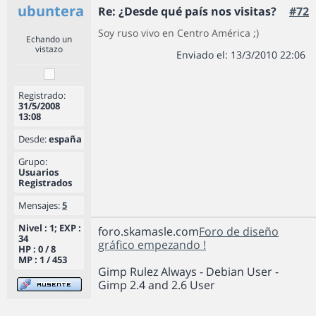
ubuntera
Re: ¿Desde qué país nos visitas?
#72
Soy ruso vivo en Centro América ;)
Echando un
vistazo
Enviado el: 13/3/2010 22:06
Registrado:
31/5/2008
13:08
Desde:
españa
Grupo:
Usuarios
Registrados
Mensajes:
5
Nivel : 1; EXP :
foro.skamasle.com
Foro de diseño
34
gráfico empezando !
HP : 0 / 8
MP : 1 / 453
Gimp Rulez Always - Debian User -
Gimp 2.4 and 2.6 User