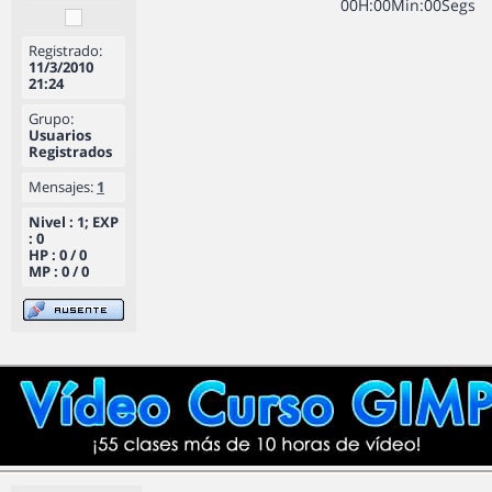
0
0
H
:
0
0
Min
:
0
0
Segs
Registrado:
11/3/2010
21:24
Grupo:
Usuarios
Registrados
Mensajes:
1
Nivel : 1; EXP
: 0
HP : 0 / 0
MP : 0 / 0