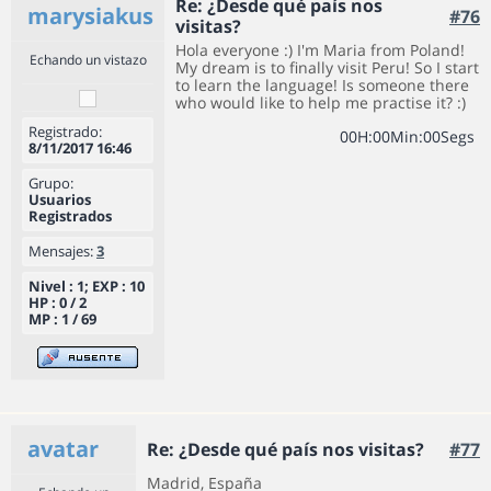
Re: ¿Desde qué país nos
marysiakus
#76
visitas?
Hola everyone :) I'm Maria from Poland!
Echando un vistazo
My dream is to finally visit Peru! So I start
to learn the language! Is someone there
who would like to help me practise it? :)
Registrado:
0
0
H
:
0
0
Min
:
0
0
Segs
8/11/2017 16:46
Grupo:
Usuarios
Registrados
Mensajes:
3
Nivel : 1; EXP : 10
HP : 0 / 2
MP : 1 / 69
avatar
Re: ¿Desde qué país nos visitas?
#77
Madrid, España