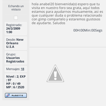
hola anabel20 bienvenida(o) espero que tu
Echando un
visita en nuestro foro sea grata, aquí todos
vistazo
estamos para ayudarnos mutuamente, asi es
que cualquier duda o problema relacionado
con gimp compartelo y estaremos gustosos
de ayudarte. Saludos
Registrado:
24/2/2009
0
0
H
:
0
0
Min
:
0
0
Segs
1:00
Desde:
New
Orleans
U.S.A
Grupo:
Usuarios
Registrados
Mensajes:
18
Nivel : 2; EXP
: 97
HP : 0 / 49
MP : 6 / 2520