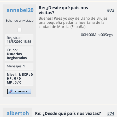
Re: ¿Desde qué país nos
annabel20
#73
visitas?
Buenas! Pues yo soy de Llano de Brujas
Echando un vistazo
una pequeña pedanía huertana de la
ciudad de Murcia (España)
0
0
H
:
0
0
Min
:
0
0
Segs
Registrado:
16/3/2010 13:36
Grupo:
Usuarios
Registrados
Mensajes:
1
Nivel : 1; EXP : 0
HP : 0 / 0
MP : 0 / 0
albertoh
Re: ¿Desde qué país nos visitas?
#74