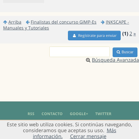
Arriba
Finalistas del concurso GIMP-Es
INKSCAPE -
Manuales y Tutoriales
(1)
2
»
Regístrate para enviar
Buscar
Búsqueda Avanzada
RSS
CONTACTO
GOOGLE+
TWITTER
Este sitio web utiliza cookies. Si continúas navegando,
© 2004 - 2018 Grupo de Usuarios de Gimp en Español -
Política de Privacidad
-
consideramos que aceptas su uso.
Más
Aviso Legal
información.
Cerrar mensaje