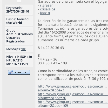
Ganadores de una camiseta con el logo ga
-
rigrasan
Registrado:
-
crisalejos
29/7/2004 23:40
-
lion18
Desde:
Around
La elección de los ganadores de las tres c
the World
forma aleatoria basándonos en lo siguiente
Tomamos los números ganadores de la Lote
Grupo:
del día 16/2/2008 ordenados de menor a m
Administradores
siguiente forma, el primero, los dos siguient
Usuarios
sumamos los números de cada grupo.
Registrados
8 14 22 30 36 43
Mensajes:
108
8
Nivel : 9; EXP : 40
14 + 22 = 36
HP : 0 / 210
30 + 36 + 43 = 109
MP : 36 / 13531
Como la cardinalidad de los trabajos comie
correspondientes a los trabajos selecciona
como identificador de posición 7, 36 y 109, 
http://www.gimp.org.es/modules/concur ..
album=2&pos=7
http://www.gimp.org.es/modules/concur ..
album=2&pos=36
http://www.gimp.org.es/modules/concur ..
album=2&pos=109