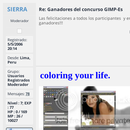
SIERRA
Re: Ganadores del concurso GIMP-Es
Las felicitaciones a todos los participantes
y e
Moderador
ganadores!!!
Registrado:
5/5/2006
20:14
Desde:
Lima,
Peru
Grupo:
coloring your life.
Usuarios
Registrados
Moderador
Mensajes:
78
Nivel : 7; EXP
: 77
HP : 0 / 169
MP : 26 /
10027