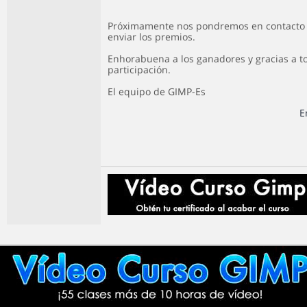
Próximamente nos pondremos en contacto 
enviar los premios.
Enhorabuena a los ganadores y gracias a t
participación.
El equipo de GIMP-Es
E