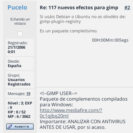
Pucelo
Re: 117 nuevos efectos para gimp
#2
Si usáis Debian o Ubuntu no os olivdéis de:
Echando un
gimp-plugin-registry
vistazo
Es un paquete completísimo.
0
0
H
:
0
0
Min
:
0
0
Segs
Registrado:
21/7/2006
0:01
Desde:
España
Grupo:
Usuarios
Registrados
<!--GIMP USER-->
Mensajes:
19
Paquete de complementos compilados
Nivel : 3; EXP
para Windows:
: 9
http://www.mediafire.com/?
HP : 0 / 52
0c1qjbq20ml
MP : 6 / 3062
Importante: ANALIZAR CON ANTIVIRUS
ANTES DE USAR, por si acaso.