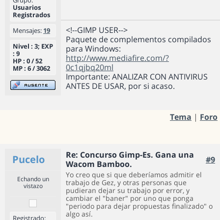
Usuarios
Registrados
<!--GIMP USER-->
Mensajes:
19
Paquete de complementos compilados
Nivel : 3; EXP
para Windows:
: 9
http://www.mediafire.com/?
HP : 0 / 52
0c1qjbq20ml
MP : 6 / 3062
Importante: ANALIZAR CON ANTIVIRUS
ANTES DE USAR, por si acaso.
Tema
|
Foro
Re: Concurso Gimp-Es. Gana una
Pucelo
#9
Wacom Bamboo.
Yo creo que si que deberíamos admitir el
Echando un
trabajo de Gez, y otras personas que
vistazo
pudieran dejar su trabajo por error, y
cambiar el "baner" por uno que ponga
"periodo para dejar propuestas finalizado" o
algo así.
Registrado: