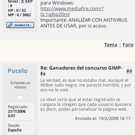
Nivel : 3; EXP
para Windows:
: 9
http://www.mediafire.com/?
HP : 0 / 52
0c1qjbq20ml
MP : 6 / 3062
Importante: ANALIZAR CON ANTIVIRUS
ANTES DE USAR, por si acaso.
Tema
|
Foro
Re: Ganadores del concurso GIMP-
Pucelo
#4
Es
La verdad, es que no estaba mal, aunque el
Echando un
Wilber todo negro, me parecía horrible, y por
vistazo
eso no le voté.
Lo ideal sería que al estar registrado se
cargara la imagen que cada usuario quisiera,
Registrado:
es decir, poder personalizar la página web.
21/7/2006
0:01
Enviado el: 19/2/2008 16:17
Desde:
España