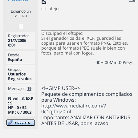
Es
crisalejos
Echando un
vistazo
____________________________________________
Disculpad el oftopic:
Registrado:
Si el ganador os da el XCF, guardad las
21/7/2006
copias para usar en formato PNG. Esto es,
0:01
porque el formato JPEG suele ir bien con
fotos, pero mal con logos.
Desde:
España
0
0
H
:
0
0
Min
:
0
0
Segs
Grupo:
Usuarios
Registrados
<!--GIMP USER-->
Mensajes:
19
Paquete de complementos compilados
Nivel : 3; EXP
para Windows:
: 9
http://www.mediafire.com/?
HP : 0 / 52
0c1qjbq20ml
MP : 6 / 3062
Importante: ANALIZAR CON ANTIVIRUS
ANTES DE USAR, por si acaso.