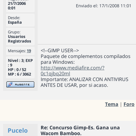
21/7/2006
Enviado el: 17/1/2008 11:01
0:01
Desde:
España
Grupo:
Usuarios
Registrados
<!--GIMP USER-->
Mensajes:
19
Paquete de complementos compilados
Nivel : 3; EXP
para Windows:
: 9
http://www.mediafire.com/?
HP : 0 / 52
0c1qjbq20ml
MP : 6 / 3062
Importante: ANALIZAR CON ANTIVIRUS
ANTES DE USAR, por si acaso.
Tema
|
Foro
Re: Concurso Gimp-Es. Gana una
Pucelo
Wacom Bamboo.