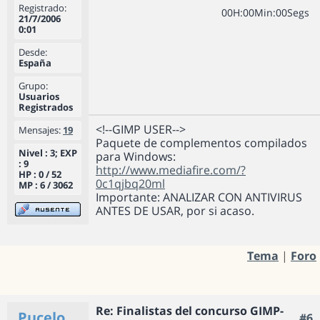
Registrado:
0
0
H
:
0
0
Min
:
0
0
Segs
21/7/2006
0:01
Desde:
España
Grupo:
Usuarios
Registrados
<!--GIMP USER-->
Mensajes:
19
Paquete de complementos compilados
Nivel : 3; EXP
para Windows:
: 9
http://www.mediafire.com/?
HP : 0 / 52
0c1qjbq20ml
MP : 6 / 3062
Importante: ANALIZAR CON ANTIVIRUS
ANTES DE USAR, por si acaso.
Tema
|
Foro
Re: Finalistas del concurso GIMP-
Pucelo
#6