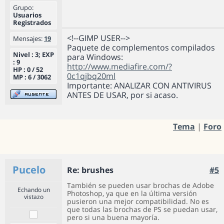
Grupo:
Usuarios
Registrados
<!--GIMP USER-->
Mensajes:
19
Paquete de complementos compilados
Nivel : 3; EXP
para Windows:
: 9
http://www.mediafire.com/?
HP : 0 / 52
0c1qjbq20ml
MP : 6 / 3062
Importante: ANALIZAR CON ANTIVIRUS
ANTES DE USAR, por si acaso.
Tema
|
Foro
Pucelo
Re: brushes
#5
También se pueden usar brochas de Adobe
Echando un
Photoshop, ya que en la última versión
vistazo
pusieron una mejor compatibilidad. No es
que todas las brochas de PS se puedan usar,
pero si una buena mayoría.