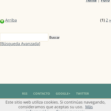
Arriba
(1)
2
»
[
Búsqueda Avanzada
]
RSS
CONTACTO
GOOGLE+
TWITTER
Este sitio web utiliza cookies. Si continúas navegando,
© 2004 - 2018 Grupo de Usuarios de Gimp en Español -
Política de Privacidad
-
consideramos que aceptas su uso.
Más
Aviso Legal