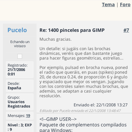
Tema
|
Foro
Pucelo
Re: 1400 pinceles para GIMP
#7
Muchas gracias.
Echando un
vistazo
Un detalle: si jugáis con las brochas
dinámicas, veréis que dan bastante juego
para hacer figuras geométricas, estrellas...
Registrado:
Por ejemplo, pulsad en brocha nueva, poned
21/7/2006
el radio que queráis, en puas (spikes) poned
0:01
20, de dureza 0.24, de proporción 6 y ángulo
y espaciado que mejor os vengan. Jugando
Desde:
con los controles salen muchas brochas, que
España
además, se adaptan a casi cualquier
resolución.
Grupo:
Usuarios
Enviado el: 22/1/2008 13:27
Registrados
Editado por Pucelo enviado el 22/1/2008 13:48:47
Mensajes:
19
<!--GIMP USER-->
Paquete de complementos compilados
Nivel : 3; EXP
: 9
para Windows: