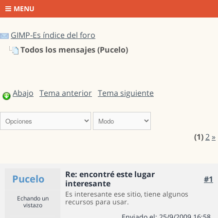
MENU
GIMP-Es índice del foro
Todos los mensajes (Pucelo)
Abajo
Tema anterior
Tema siguiente
(1)
2
»
Re: encontré este lugar
Pucelo
#1
interesante
Es interesante ese sitio, tiene algunos
Echando un
recursos para usar.
vistazo
Enviado el: 25/9/2009 16:58