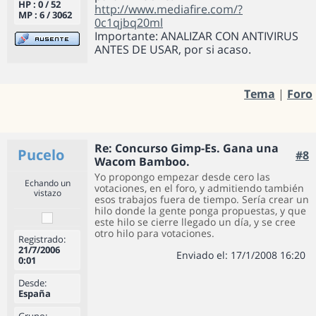
HP : 0 / 52
http://www.mediafire.com/?
MP : 6 / 3062
0c1qjbq20ml
Importante: ANALIZAR CON ANTIVIRUS
ANTES DE USAR, por si acaso.
Tema
|
Foro
Re: Concurso Gimp-Es. Gana una
Pucelo
#8
Wacom Bamboo.
Yo propongo empezar desde cero las
Echando un
votaciones, en el foro, y admitiendo también
vistazo
esos trabajos fuera de tiempo. Sería crear un
hilo donde la gente ponga propuestas, y que
este hilo se cierre llegado un día, y se cree
otro hilo para votaciones.
Registrado:
21/7/2006
Enviado el: 17/1/2008 16:20
0:01
Desde:
España
Grupo: