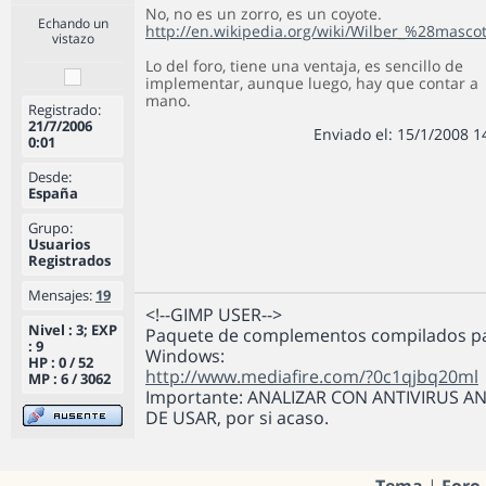
No, no es un zorro, es un coyote.
Echando un
http://en.wikipedia.org/wiki/Wilber_%28masc
vistazo
Lo del foro, tiene una ventaja, es sencillo de
implementar, aunque luego, hay que contar a
mano.
Registrado:
21/7/2006
Enviado el: 15/1/2008 1
0:01
Desde:
España
Grupo:
Usuarios
Registrados
Mensajes:
19
<!--GIMP USER-->
Nivel : 3; EXP
Paquete de complementos compilados p
: 9
Windows:
HP : 0 / 52
http://www.mediafire.com/?0c1qjbq20ml
MP : 6 / 3062
Importante: ANALIZAR CON ANTIVIRUS A
DE USAR, por si acaso.
Tema
|
Foro