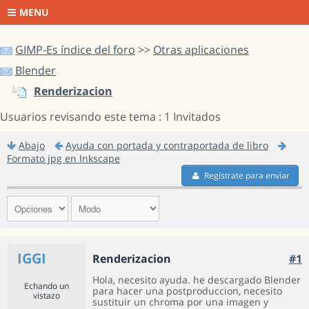
MENU
GIMP-Es índice del foro
>>
Otras aplicaciones
Blender
Renderizacion
Usuarios revisando este tema : 1 Invitados
Abajo
Ayuda con portada y contraportada de libro
Formato jpg en Inkscape
Regístrate para enviar
IGGI
Renderizacion
#1
Hola, necesito ayuda. he descargado Blender
Echando un
para hacer una postproduccion, necesito
vistazo
sustituir un chroma por una imagen y