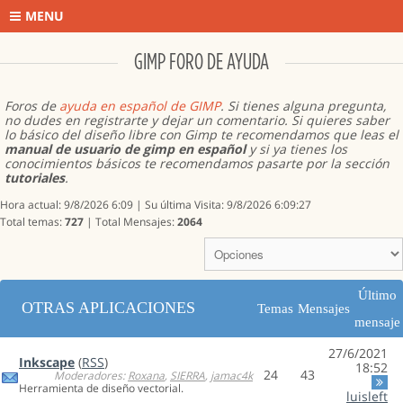
MENU
GIMP FORO DE AYUDA
Foros de
ayuda en español de GIMP
. Si tienes alguna pregunta,
no dudes en registrarte y dejar un comentario. Si quieres saber
lo básico del diseño libre con Gimp te recomendamos que leas el
manual de usuario de gimp en español
y si ya tienes los
conocimientos básicos te recomendamos pasarte por la sección
tutoriales
.
Hora actual: 9/8/2026 6:09 | Su última Visita: 9/8/2026 6:09:27
Total temas:
727
| Total Mensajes:
2064
Último
OTRAS APLICACIONES
Temas
Mensajes
mensaje
27/6/2021
Inkscape
(
RSS
)
18:52
24
43
Moderadores:
Roxana
,
SIERRA
,
jamac4k
Herramienta de diseño vectorial.
luisleft