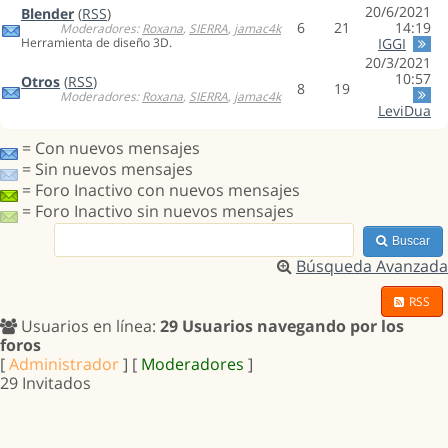
20/6/2021
Blender
(
RSS
)
6
21
14:19
Moderadores:
Roxana
,
SIERRA
,
jamac4k
Herramienta de diseño 3D.
IGGI
20/3/2021
10:57
Otros
(
RSS
)
8
19
Moderadores:
Roxana
,
SIERRA
,
jamac4k
LeviDua
= Con nuevos mensajes
= Sin nuevos mensajes
= Foro Inactivo con nuevos mensajes
= Foro Inactivo sin nuevos mensajes
Buscar
Búsqueda Avanzada
RSS
Usuarios en línea:
29 Usuarios navegando por los
foros
[
Administrador
] [
Moderadores
]
29 Invitados