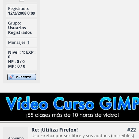
Registrado:
12/2/2008 0:09
Grupo:
Usuarios
Registrados
Mensajes:
1
Nivel : 1; EXP :
0
HP : 0 / 0
MP : 0 / 0
Re: ¡Utiliza Firefox!
#22
Uso Firefox por ser libre y sus addons (increibles)
Anónimo