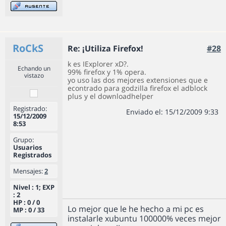
RoCkS
Re: ¡Utiliza Firefox!
#28
k es IExplorer xD?.
Echando un
99% firefox y 1% opera.
vistazo
yo uso las dos mejores extensiones que e
econtrado para godzilla firefox el adblock
plus y el downloadhelper
Registrado:
Enviado el: 15/12/2009 9:33
15/12/2009
8:53
Grupo:
Usuarios
Registrados
Mensajes:
2
Nivel : 1; EXP
: 2
HP : 0 / 0
Lo mejor que le he hecho a mi pc es
MP : 0 / 33
instalarle xubuntu 100000% veces mejor