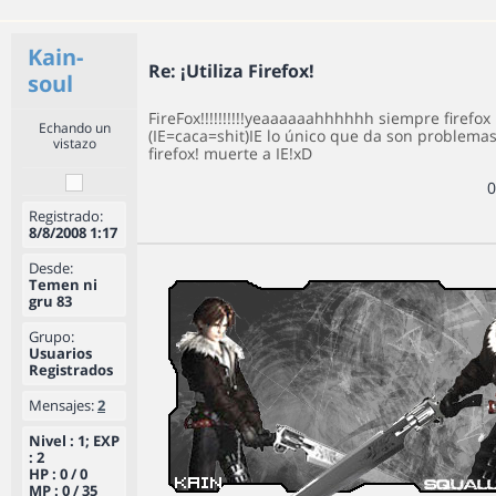
Kain-
Re: ¡Utiliza Firefox!
soul
FireFox!!!!!!!!!!yeaaaaaahhhhhh siempre firefox
Echando un
(IE=caca=shit)IE lo único que da son problemas
vistazo
firefox! muerte a IE!xD
0
Registrado:
8/8/2008 1:17
Desde:
Temen ni
gru 83
Grupo:
Usuarios
Registrados
Mensajes:
2
Nivel : 1; EXP
: 2
HP : 0 / 0
MP : 0 / 35