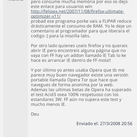
pero consume mucha memória por eso os dejo
este enlace para usuarios win
http://felipex.net/2007/11/08/firefox-ultimate-
optimizer-v11/
probad ese programa porke vais a FLIPAR reduce
drásticamente el consumo de RAM. Yo le deje un
comentario al programador para que liberara el
codigo :) para la mozilla labs.
Por otro lado quienes useis firefox y no querais
abrir IE pero encontreis alguna página que no
vaya con FF hay un addon llamado IE Tab lo ke
hace es arrancar IE dentro de FF mola!!
Y por último yo antes usaba Opera que tb me
parece muy buen navegador existe una versión
portable llamada Opera Tor que hace que
navegues de forma anonima por la web.
Ademas las ultimas betas de Opera ha superado
el test Acid3 osea 100% respetuoso con los
estandares 3W. FF aún no supera este test y
mucho menos IE.
Deu
Enviado el: 27/3/2008 20:56