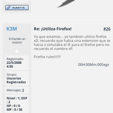
K3M
Re: ¡Utiliza Firefox!
#26
Ya que estamos... yo tambien utilizo firefox
Echando un
xD, recuerdo que habia una extension que te
vistazo
hacia o simulaba el IE para el firefox pero no
recuerdo el nombre xP.
Firefox rules!!!!!!
Registrado:
22/5/2008
0
0
H
:
0
0
Min
:
0
0
Segs
4:50
Grupo:
Usuarios
Registrados
Mensajes:
2
Nivel : 1; EXP
: 2
HP : 0 / 0
MP : 0 / 36