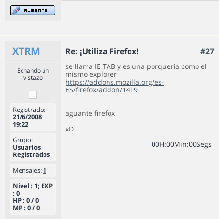
XTRM
Re: ¡Utiliza Firefox!
#27
se llama IE TAB y es una porqueria como el
Echando un
mismo explorer
vistazo
https://addons.mozilla.org/es-
ES/firefox/addon/1419
Registrado:
aguante firefox
21/6/2008
19:22
xD
Grupo:
0
0
H
:
0
0
Min
:
0
0
Segs
Usuarios
Registrados
Mensajes:
1
Nivel : 1; EXP
: 0
HP : 0 / 0
MP : 0 / 0