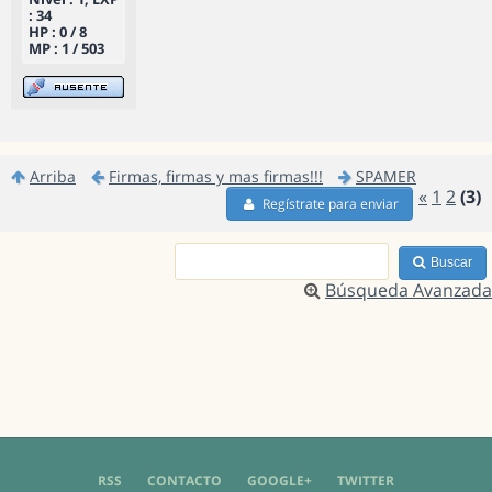
: 34
HP : 0 / 8
MP : 1 / 503
Arriba
Firmas, firmas y mas firmas!!!
SPAMER
«
1
2
(3)
Regístrate para enviar
Buscar
Búsqueda Avanzada
RSS
CONTACTO
GOOGLE+
TWITTER