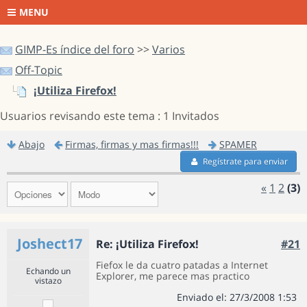
MENU
GIMP-Es índice del foro
>>
Varios
Off-Topic
¡Utiliza Firefox!
Usuarios revisando este tema : 1 Invitados
Abajo
Firmas, firmas y mas firmas!!!
SPAMER
Regístrate para enviar
«
1
2
(3)
Joshect17
Re: ¡Utiliza Firefox!
#21
Fiefox le da cuatro patadas a Internet
Echando un
Explorer, me parece mas practico
vistazo
Enviado el: 27/3/2008 1:53