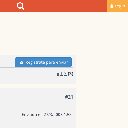
Login
Regístrate para enviar
«
1
2
(3)
#21
Enviado el: 27/3/2008 1:53