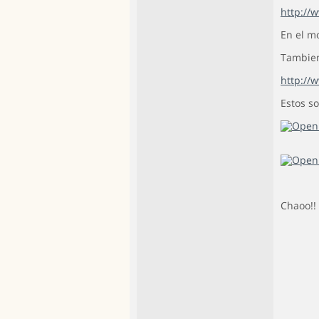
http://
En el m
Tambien
http://
Estos so
Chaoo!!