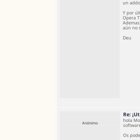
un addon
Y por ú
Opera T
Ademas 
aún no 
Deu
Re: ¡Ut
hola Mo
Anónimo
softwar
Os pode