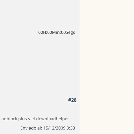
0
0
H
:
0
0
Min
:
0
0
Segs
#28
el adblock plus y el downloadhelper
Enviado el: 15/12/2009 9:33