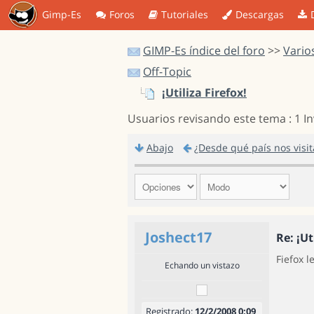
Gimp-Es
Foros
Tutoriales
Descargas
GIMP-Es índice del foro
>>
Vario
Off-Topic
¡Utiliza Firefox!
Usuarios revisando este tema : 1 I
Abajo
¿Desde qué país nos visit
Joshect17
Re: ¡Ut
Fiefox l
Echando un vistazo
Registrado:
12/2/2008 0:09