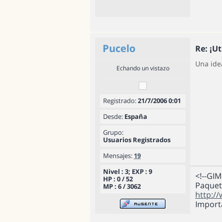
Pucelo
Re: ¡Ut
Una ide
Echando un vistazo
Registrado:
21/7/2006 0:01
Desde:
España
Grupo:
Usuarios Registrados
Mensajes:
19
Nivel : 3; EXP : 9
<!--GI
HP : 0 / 52
Paquet
MP : 6 / 3062
http:/
Import