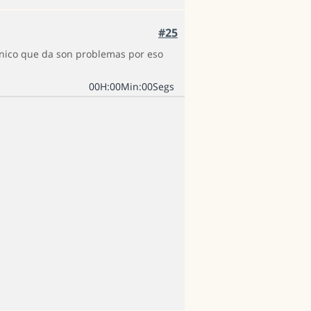
#25
o único que da son problemas por eso
0
0
H
:
0
0
Min
:
0
0
Segs