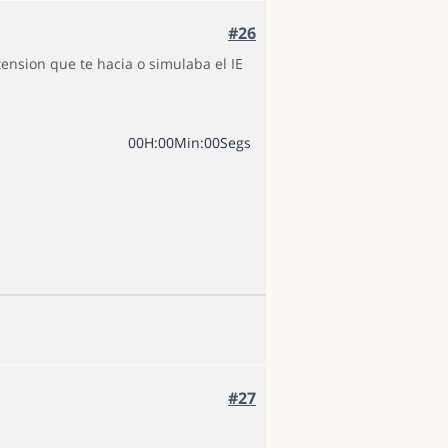
#26
tension que te hacia o simulaba el IE
0
0
H
:
0
0
Min
:
0
0
Segs
#27