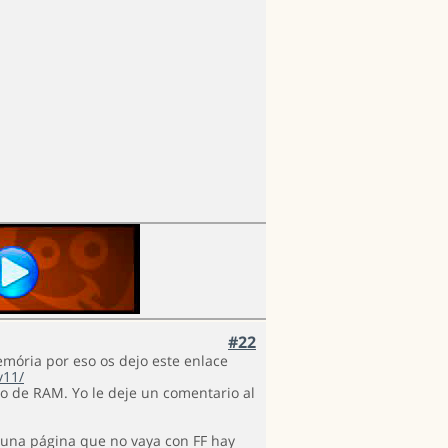
#22
emória por eso os dejo este enlace
v11/
 de RAM. Yo le deje un comentario al
alguna página que no vaya con FF hay