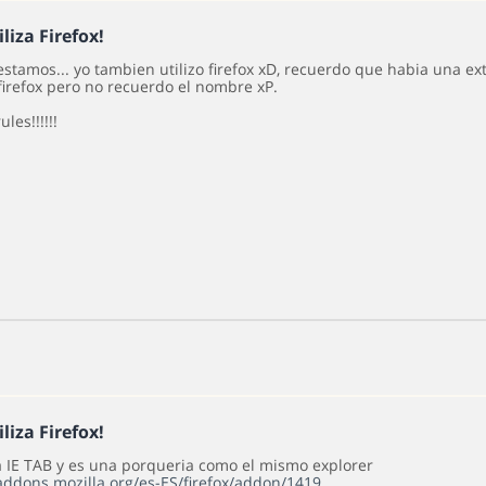
iliza Firefox!
stamos... yo tambien utilizo firefox xD, recuerdo que habia una ex
firefox pero no recuerdo el nombre xP.
ules!!!!!!
iliza Firefox!
a IE TAB y es una porqueria como el mismo explorer
/addons.mozilla.org/es-ES/firefox/addon/1419