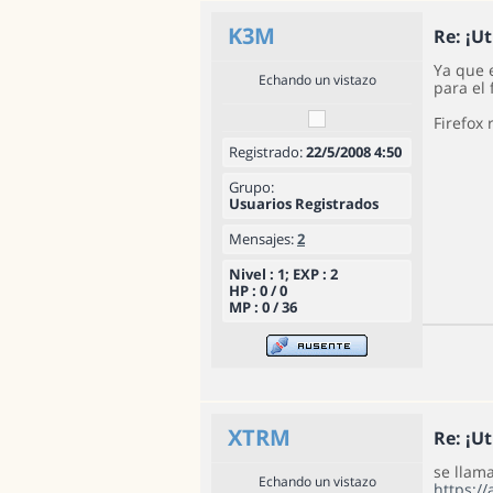
K3M
Re: ¡Ut
Ya que e
Echando un vistazo
para el 
Firefox r
Registrado:
22/5/2008 4:50
Grupo:
Usuarios Registrados
Mensajes:
2
Nivel : 1; EXP : 2
HP : 0 / 0
MP : 0 / 36
XTRM
Re: ¡Ut
se llam
Echando un vistazo
https:/