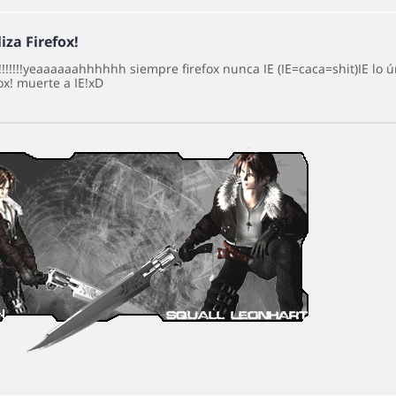
liza Firefox!
!!!!!!!!yeaaaaaahhhhhh siempre firefox nunca IE (IE=caca=shit)IE l
fox! muerte a IE!xD