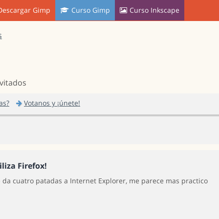
Descargar Gimp
Curso Gimp
Curso Inkscape
s
nvitados
as?
Votanos y ¡únete!
iliza Firefox!
e da cuatro patadas a Internet Explorer, me parece mas practico