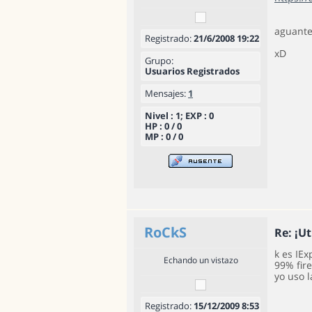
aguante 
Registrado:
21/6/2008 19:22
xD
Grupo:
Usuarios Registrados
Mensajes:
1
Nivel : 1; EXP : 0
HP : 0 / 0
MP : 0 / 0
RoCkS
Re: ¡Ut
k es IEx
Echando un vistazo
99% fir
yo uso 
Registrado:
15/12/2009 8:53