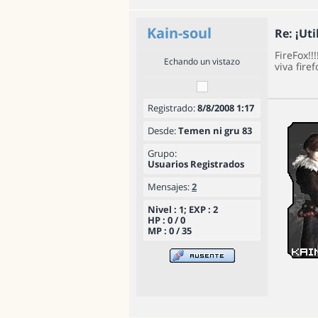
Kain-soul
Re: ¡Uti
FireFox!!
Echando un vistazo
viva fire
Registrado:
8/8/2008 1:17
Desde:
Temen ni gru 83
Grupo:
Usuarios Registrados
Mensajes:
2
Nivel : 1; EXP : 2
HP : 0 / 0
MP : 0 / 35