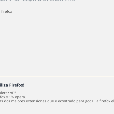
firefox
iliza Firefox!
plorer xD?.
efox y 1% opera.
las dos mejores extensiones que e econtrado para godzilla firefox 