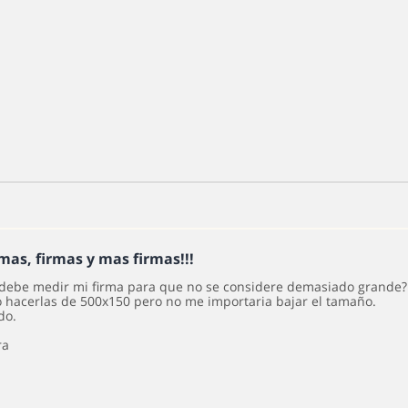
rmas, firmas y mas firmas!!!
debe medir mi firma para que no se considere demasiado grande?
o hacerlas de 500x150 pero no me importaria bajar el tamaño.
do.
ra