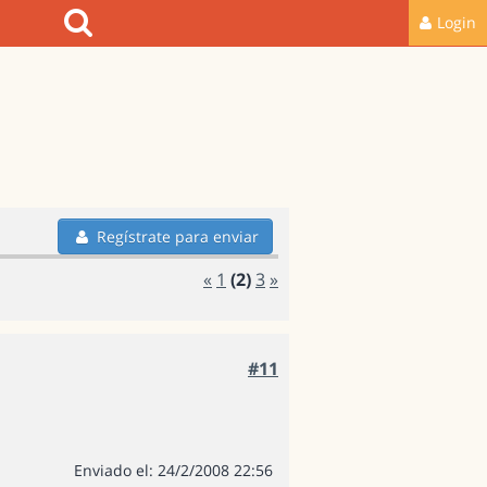
Login
Regístrate para enviar
«
1
(2)
3
»
#11
Enviado el: 24/2/2008 22:56