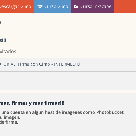
Descargar Gimp
Curso Gimp
Curso Inkscape
s
!!!
nvitados
UTORIAL: Firma con Gimp - INTERMEDIO
rmas, firmas y mas firmas!!!
e una cuenta en algun host de imagenes como Photobucket.
tu imagen.
de firma.