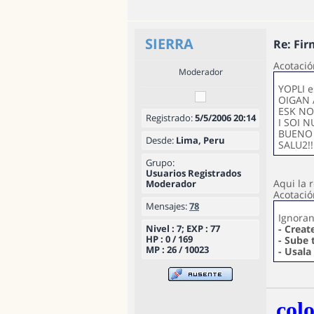
SIERRA
Re: Fir
Acotació
Moderador
YOPLI e
OIGAN 
ESK NO
Registrado:
5/5/2006 20:14
I SOI 
BUENO 
Desde:
Lima, Peru
SALU2!!!
Grupo:
Usuarios Registrados
Aqui la 
Moderador
Acotació
Mensajes:
78
Ignoran
Nivel : 7; EXP : 77
- Crea
HP : 0 / 169
- Sube 
MP : 26 / 10023
- Usala
colo