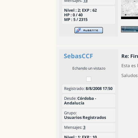
Mensajes:
15
Nivel : 2; EXP : 62
HP : 0 / 40
MP : 5 / 2315
SebasCCF
Re: Fi
Esta es 
Echando un vistazo
Saludos
Registrado:
8/8/2008 17:50
Desde:
Córdoba -
Andalucía
Grupo:
Usuarios Registrados
Mensajes:
3
Nivel : 1; EXP : 10