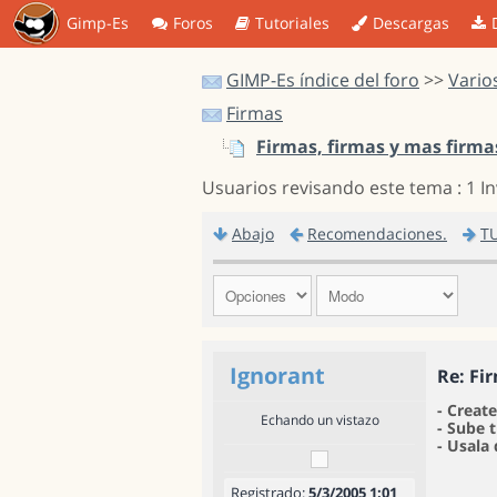
Gimp-Es
Foros
Tutoriales
Descargas
GIMP-Es índice del foro
>>
Vario
Firmas
Firmas, firmas y mas firmas
Usuarios revisando este tema : 1 I
Abajo
Recomendaciones.
T
Ignorant
Re: Fi
- Creat
Echando un vistazo
- Sube 
- Usala 
Registrado:
5/3/2005 1:01