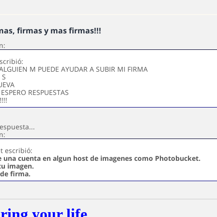
mas, firmas y mas firmas!!!
n:
scribió:
ALGUIEN M PUEDE AYUDAR A SUBIR MI FIRMA
 S
NUEVA
ESPERO RESPUESTAS
!!!
respuesta...
n:
t escribió:
te una cuenta en algun host de imagenes como Photobucket.
tu imagen.
 de firma.
ring your life.