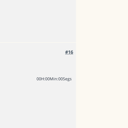
#16
0
0
H
:
0
0
Min
:
0
0
Segs