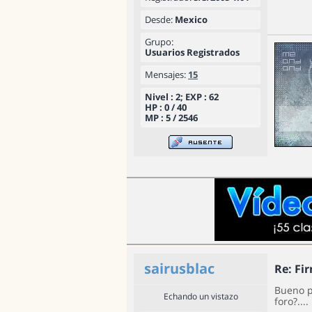
Desde:
Mexico
Grupo:
Usuarios Registrados
Mensajes:
15
Nivel : 2; EXP : 62
HP : 0 / 40
MP : 5 / 2546
sairusblac
Re: Fi
Bueno p
Echando un vistazo
foro?....