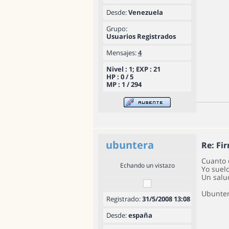
Desde:
Venezuela
Grupo:
Usuarios Registrados
Mensajes:
4
Nivel : 1; EXP : 21
HP : 0 / 5
MP : 1 / 294
ubuntera
Re: Fi
Cuanto 
Echando un vistazo
Yo suel
Un salu
Ubunte
Registrado:
31/5/2008 13:08
Desde:
españa