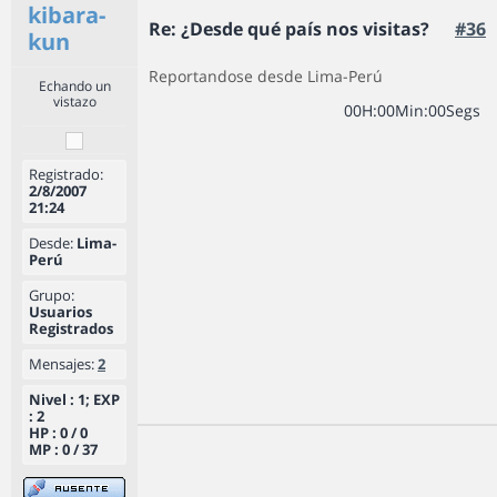
kibara-
Re: ¿Desde qué país nos visitas?
#36
kun
Reportandose desde Lima-Perú
Echando un
vistazo
0
0
H
:
0
0
Min
:
0
0
Segs
Registrado:
2/8/2007
21:24
Desde:
Lima-
Perú
Grupo:
Usuarios
Registrados
Mensajes:
2
Nivel : 1; EXP
: 2
HP : 0 / 0
MP : 0 / 37