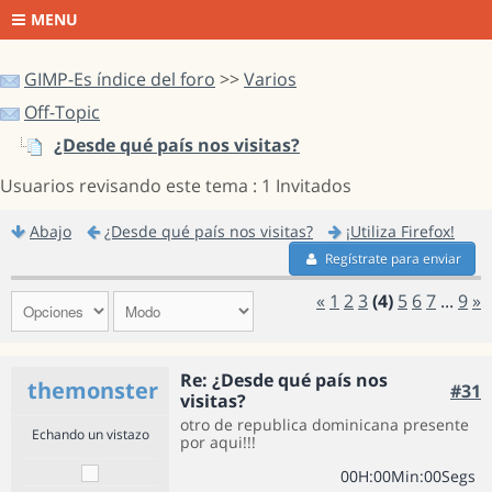
MENU
GIMP-Es índice del foro
>>
Varios
Off-Topic
¿Desde qué país nos visitas?
Usuarios revisando este tema : 1 Invitados
Abajo
¿Desde qué país nos visitas?
¡Utiliza Firefox!
Regístrate para enviar
«
1
2
3
(4)
5
6
7
...
9
»
Re: ¿Desde qué país nos
themonster
#31
visitas?
otro de republica dominicana presente
Echando un vistazo
por aqui!!!
0
0
H
:
0
0
Min
:
0
0
Segs