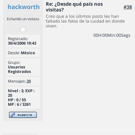
Re: ¿Desde qué país nos
hackworth
#38
visitas?
Creo que a los últimos posts les han
Echando un vistazo
faltado las fotos de la cuidad en donde
viven.
0
0
H
:
0
0
Min
:
0
0
Segs
Registrado:
30/4/2006 19:43
Desde:
Mèxico
Grupo:
Usuarios
Registrados
Mensajes:
20
Nivel : 3; EXP :
20
HP : 0 / 55
MP : 6 / 3261