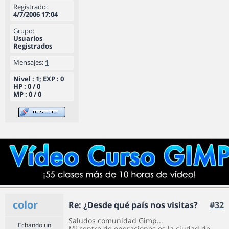
Registrado:
4/7/2006 17:04
Grupo:
Usuarios
Registrados
Mensajes:
1
Nivel : 1; EXP : 0
HP : 0 / 0
MP : 0 / 0
color
Re: ¿Desde qué país nos visitas?
#32
Saludos comunidad Gimp...
Echando un
Mi centro de operaciones es la ciudad de