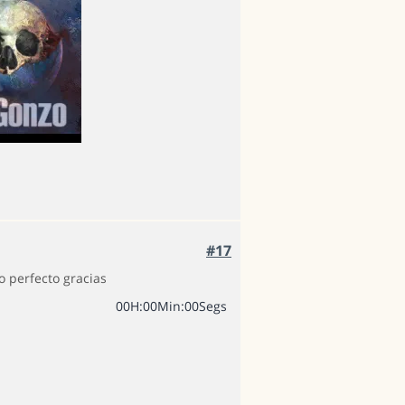
#17
o perfecto gracias
0
0
H
:
0
0
Min
:
0
0
Segs