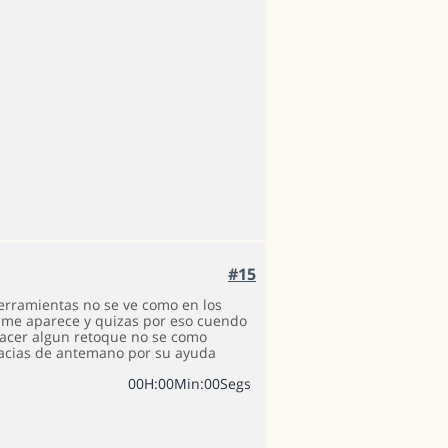
#15
erramientas no se ve como en los
o me aparece y quizas por eso cuendo
hacer algun retoque no se como
gracias de antemano por su ayuda
0
0
H
:
0
0
Min
:
0
0
Segs