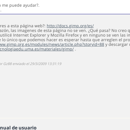
n me puede ayudar?.
.
eres a esta página web?:
http://docs.gimp.org/es/
razón, las imagenes de esta página no se ven. ¿Qué pasa? No creo
utilicé Internet Explorer y Mozilla Firefox y en ninguno se ven la
 lo único que podemos hacer es esperar hasta que arreglen el pro
www.gimp.org.es/modules/news/article.php?storyid=88
y descargar 
tecnologiaedu.uma.es/materiales/gimp/
.
or Gz88 enviado el 29/3/2009 13:31:19
nual de usuario