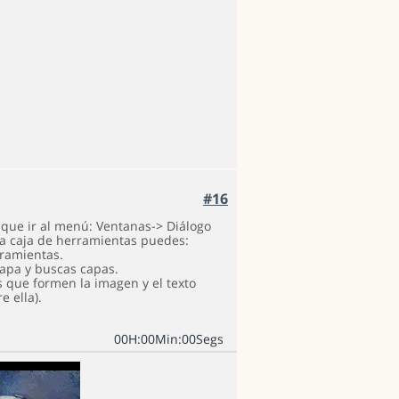
#16
s que ir al menú: Ventanas-> Diálogo
la caja de herramientas puedes:
rramientas.
lapa y buscas capas.
s que formen la imagen y el texto
e ella).
0
0
H
:
0
0
Min
:
0
0
Segs