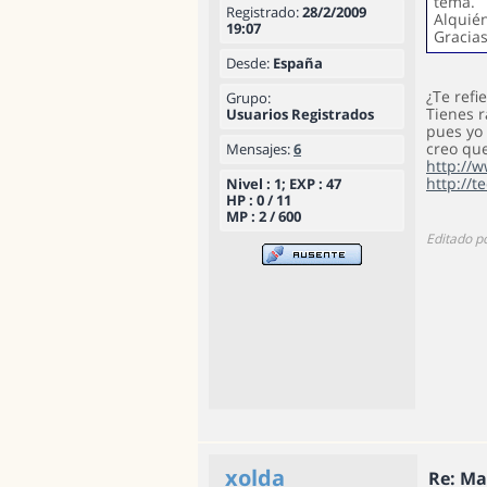
tema.
Registrado:
28/2/2009
Alquié
19:07
Gracias
Desde:
España
¿Te refi
Grupo:
Tienes 
Usuarios Registrados
pues yo 
creo que
Mensajes:
6
http://
http://
Nivel : 1; EXP : 47
HP : 0 / 11
MP : 2 / 600
Editado p
xolda
Re: Ma