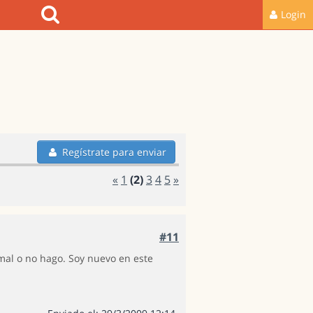
Login
Regístrate para enviar
«
1
(2)
3
4
5
»
#11
al o no hago. Soy nuevo en este