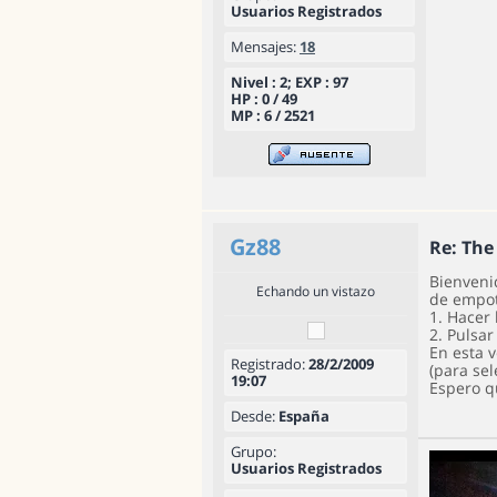
Usuarios Registrados
Mensajes:
18
Nivel : 2; EXP : 97
HP : 0 / 49
MP : 6 / 2521
Gz88
Re: Th
Bienvenid
Echando un vistazo
de empot
1. Hacer 
2. Pulsar
En esta v
Registrado:
28/2/2009
(para sel
19:07
Espero q
Desde:
España
Grupo:
Usuarios Registrados