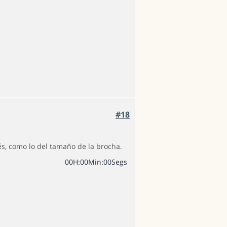
#18
és, como lo del tamaño de la brocha.
0
0
H
:
0
0
Min
:
0
0
Segs