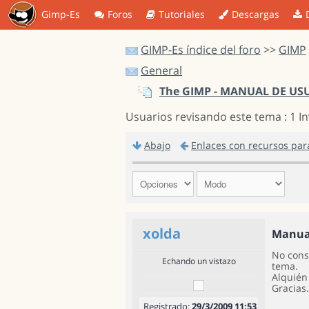
Gimp-Es
Foros
Tutoriales
Descargas
GIMP-Es índice del foro
>>
GIMP
General
The GIMP - MANUAL DE US
Usuarios revisando este tema : 1 I
Abajo
Enlaces con recursos par
xolda
Manual
No cons
Echando un vistazo
tema.
Alquién
Gracias.
Registrado:
29/3/2009 11:53