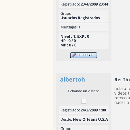
Registrado:
23/4/2009 23:44
Grupo:
Usuarios Registrados
Mensajes:
1
Nivel : 1; EXP : 0
HP : 0 / 0
MP : 0 / 0
albertoh
Re: T
hola a 
Echando un vistazo
videos 
retoco 
hacerlo
Registrado:
24/2/2009 1:00
Desde:
New Orleans U.S.A
Grupo: