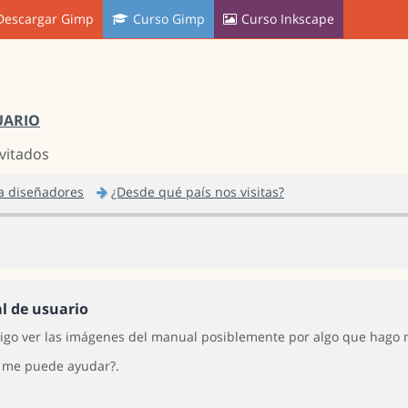
Descargar Gimp
Curso Gimp
Curso Inkscape
UARIO
nvitados
a diseñadores
¿Desde qué país nos visitas?
 de usuario
igo ver las imágenes del manual posiblemente por algo que hago m
 me puede ayudar?.