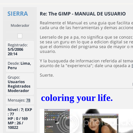
SIERRA
Re: The GIMP - MANUAL DE USUARIO
Realmente el Manual es una guia que facilita 
Moderador
cada una de las herramientas y demas accione
Leerselo de pe a pa, no significa que se conozc
se sea un guru en lo que a edicion digital se re
Registrado:
que el dominio del programa sea de mayor o 
5/5/2006
usuario.
20:14
Y la busqueda de informacion referida al tema
Desde:
Lima,
asunto de la "experiencia"; dale una ojeada a
Peru
Suerte.
Grupo:
Usuarios
Registrados
Moderador
coloring your life.
Mensajes:
78
Nivel : 7; EXP
: 77
HP : 0 / 169
MP : 26 /
10022