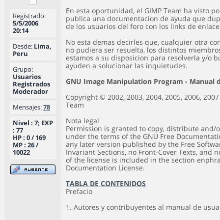
En esta oportunidad, el GIMP Team ha visto p
Registrado:
publica una documentacion de ayuda que dupl
5/5/2006
de los usuarios del foro con los links de enlac
20:14
No esta demas decirles que, cualquier otra c
Desde:
Lima,
no pudiera ser resuelta, los distintos miembros
Peru
estamos a su disposicion para resolverla y/o
ayuden a solucionar las inquietudes.
Grupo:
Usuarios
GNU Image Manipulation Program - Manual d
Registrados
Moderador
Copyright © 2002, 2003, 2004, 2005, 2006, 20
Team
Mensajes:
78
Nota legal
Nivel : 7; EXP
Permission is granted to copy, distribute and/
: 77
under the terms of the GNU Free Documentation
HP : 0 / 169
any later version published by the Free Softwa
MP : 26 /
Invariant Sections, no Front-Cover Texts, and 
10022
of the license is included in the section enph
Documentation License.
TABLA DE CONTENIDOS
Prefacio
1. Autores y contribuyentes al manual de usua