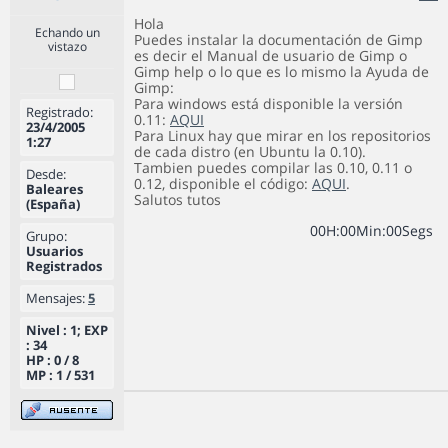
Hola
Echando un
Puedes instalar la documentación de Gimp
vistazo
es decir el Manual de usuario de Gimp o
Gimp help o lo que es lo mismo la Ayuda de
Gimp:
Para windows está disponible la versión
Registrado:
0.11:
AQUI
23/4/2005
Para Linux hay que mirar en los repositorios
1:27
de cada distro (en Ubuntu la 0.10).
Tambien puedes compilar las 0.10, 0.11 o
Desde:
0.12, disponible el código:
AQUI
.
Baleares
Salutos tutos
(España)
0
0
H
:
0
0
Min
:
0
0
Segs
Grupo:
Usuarios
Registrados
Mensajes:
5
Nivel : 1; EXP
: 34
HP : 0 / 8
MP : 1 / 531