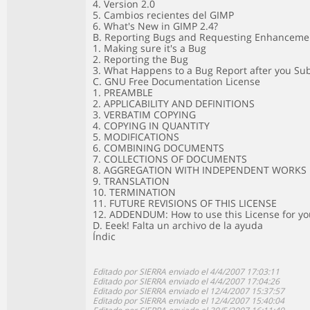
4. Version 2.0
5. Cambios recientes del GIMP
6. What's New in GIMP 2.4?
B. Reporting Bugs and Requesting Enhanceme
1. Making sure it's a Bug
2. Reporting the Bug
3. What Happens to a Bug Report after you Sub
C. GNU Free Documentation License
1. PREAMBLE
2. APPLICABILITY AND DEFINITIONS
3. VERBATIM COPYING
4. COPYING IN QUANTITY
5. MODIFICATIONS
6. COMBINING DOCUMENTS
7. COLLECTIONS OF DOCUMENTS
8. AGGREGATION WITH INDEPENDENT WORKS
9. TRANSLATION
10. TERMINATION
11. FUTURE REVISIONS OF THIS LICENSE
12. ADDENDUM: How to use this License for y
D. Eeek! Falta un archivo de la ayuda
Índic
Editado por SIERRA enviado el 4/4/2007 17:03:11
Editado por SIERRA enviado el 4/4/2007 17:04:26
Editado por SIERRA enviado el 12/4/2007 15:37:57
Editado por SIERRA enviado el 12/4/2007 15:40:04