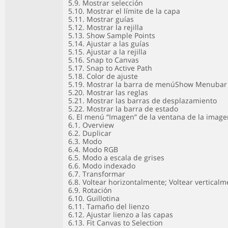
5.9. Mostrar selección
5.10. Mostrar el límite de la capa
5.11. Mostrar guías
5.12. Mostrar la rejilla
5.13. Show Sample Points
5.14. Ajustar a las guías
5.15. Ajustar a la rejilla
5.16. Snap to Canvas
5.17. Snap to Active Path
5.18. Color de ajuste
5.19. Mostrar la barra de menúShow Menubar
5.20. Mostrar las reglas
5.21. Mostrar las barras de desplazamiento
5.22. Mostrar la barra de estado
6. El menú “Imagen” de la ventana de la imag
6.1. Overview
6.2. Duplicar
6.3. Modo
6.4. Modo RGB
6.5. Modo a escala de grises
6.6. Modo indexado
6.7. Transformar
6.8. Voltear horizontalmente; Voltear vertical
6.9. Rotación
6.10. Guillotina
6.11. Tamaño del lienzo
6.12. Ajustar lienzo a las capas
6.13. Fit Canvas to Selection