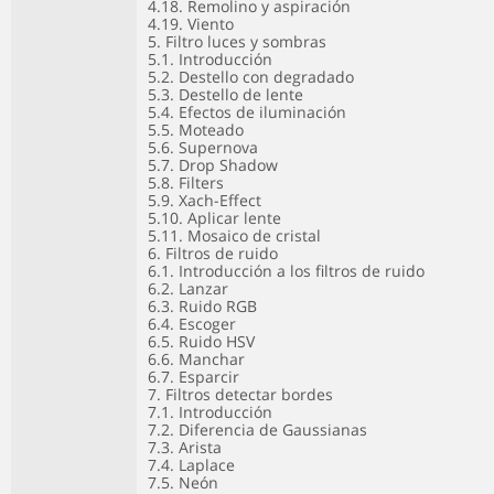
4.18. Remolino y aspiración
4.19. Viento
5. Filtro luces y sombras
5.1. Introducción
5.2. Destello con degradado
5.3. Destello de lente
5.4. Efectos de iluminación
5.5. Moteado
5.6. Supernova
5.7. Drop Shadow
5.8. Filters
5.9. Xach-Effect
5.10. Aplicar lente
5.11. Mosaico de cristal
6. Filtros de ruido
6.1. Introducción a los filtros de ruido
6.2. Lanzar
6.3. Ruido RGB
6.4. Escoger
6.5. Ruido HSV
6.6. Manchar
6.7. Esparcir
7. Filtros detectar bordes
7.1. Introducción
7.2. Diferencia de Gaussianas
7.3. Arista
7.4. Laplace
7.5. Neón