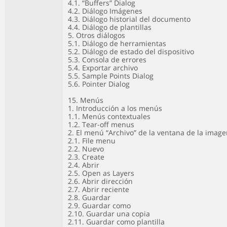
4.1. “Buffers” Dialog
4.2. Diálogo Imágenes
4.3. Diálogo historial del documento
4.4. Diálogo de plantillas
5. Otros diálogos
5.1. Diálogo de herramientas
5.2. Diálogo de estado del dispositivo
5.3. Consola de errores
5.4. Exportar archivo
5.5. Sample Points Dialog
5.6. Pointer Dialog
15. Menús
1. Introducción a los menús
1.1. Menús contextuales
1.2. Tear-off menus
2. El menú “Archivo” de la ventana de la imag
2.1. File menu
2.2. Nuevo
2.3. Create
2.4. Abrir
2.5. Open as Layers
2.6. Abrir dirección
2.7. Abrir reciente
2.8. Guardar
2.9. Guardar como
2.10. Guardar una copia
2.11. Guardar como plantilla