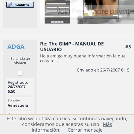
Re: The GIMP - MANUAL DE
ADGA
#5
USUARIO
Hola amigo muy buena información la que
Echando un
colgateis
vistazo
Enviado el: 26/7/2007 6:15
Registrado:
26/7/2007
5:50
Desde:
Venezuela
Grupo:
Este sitio web utiliza cookies. Si continúas navegando,
Usuarios
consideramos que aceptas su uso.
Más
Registrados
información.
Cerrar mensaje
Mensajes:
1