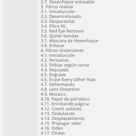
2.7. Desenfoque enlosable
3. Filtros realzar
3.1. Introducción
3.2. Desentrelazado
3.3. Desparasitar
3.4. Filtro NL
3.5. Red Eye Removal
3.6. Quitar bandas
3.7. Máscara de desenfoque
3.8. Enfocar
4. Filtros distorsiones
4.1. Introducción
4.2. Persianas
4.3. Doblar según curva
4.4. Repujado
4.5. Engrave
4.6. Erase Every Other Row
4.7. Deformando
4.8. Lens Distortion
4.9. Mosaico
4.10. Papel de periódico
4.11. Enrollando página
4.12. Coord. polares
4.13. Ondulación
4.14. Desplazamiento
4.15. Propagar valor
4.16. Video
4.17. Ondas