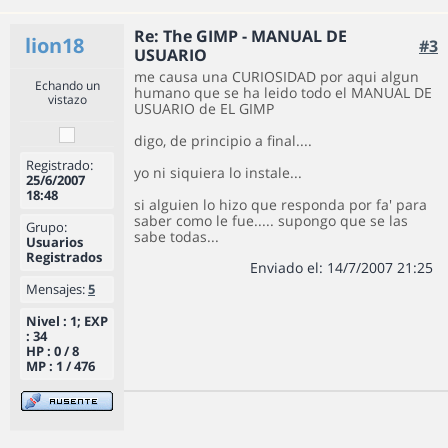
Re: The GIMP - MANUAL DE
lion18
#3
USUARIO
me causa una CURIOSIDAD por aqui algun
Echando un
humano que se ha leido todo el MANUAL DE
vistazo
USUARIO de EL GIMP
digo, de principio a final....
Registrado:
yo ni siquiera lo instale...
25/6/2007
18:48
si alguien lo hizo que responda por fa' para
saber como le fue..... supongo que se las
Grupo:
sabe todas...
Usuarios
Registrados
Enviado el: 14/7/2007 21:25
Mensajes:
5
Nivel : 1; EXP
: 34
HP : 0 / 8
MP : 1 / 476