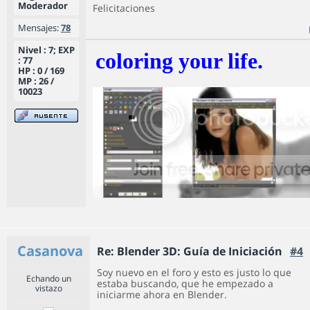
Moderador
Felicitaciones
Mensajes:
78
Nivel : 7; EXP
coloring your life.
: 77
HP : 0 / 169
MP : 26 /
10023
Casanova
Re: Blender 3D: Guía de Iniciación
#4
Soy nuevo en el foro y esto es justo lo que
Echando un
estaba buscando, que he empezado a
vistazo
iniciarme ahora en Blender.