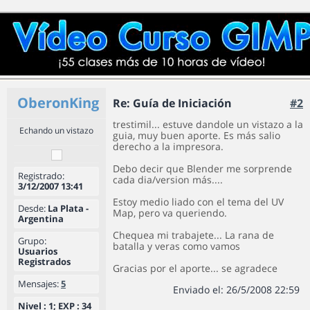
OberonKing
Re: Guía de Iniciación
#2
trestimil... estuve dandole un vistazo a la
Echando un vistazo
guia, muy buen aporte. Es más salio
derecho a la impresora.
Debo decir que Blender me sorprende
Registrado:
cada dia/version más....
3/12/2007 13:41
Estoy medio liado con el tema del UV
Desde:
La Plata -
Map, pero va queriendo.
Argentina
Chequea mi trabajete... La rana de
Grupo:
batalla y veras como vamos
Usuarios
Registrados
Gracias por el aporte... se agradece
Mensajes:
5
Enviado el: 26/5/2008 22:59
Nivel : 1; EXP : 34