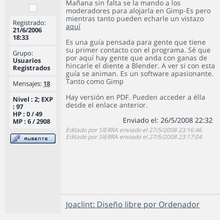
Mañana sin falta se la mando a los
moderadores para alojarla en Gimp-Es pero
mientras tanto pueden echarle un vistazo
Registrado:
aquí
21/6/2006
18:33
Es una guía pensada para gente que tiene
su primer contacto con el programa. Sé que
Grupo:
por aquí hay gente que anda con ganas de
Usuarios
hincarle el diente a Blender. A ver si con esta
Registrados
guía se animan. Es un software apasionante.
Tanto como Gimp
Mensajes:
18
Hay versión en PDF. Pueden acceder a élla
Nivel : 2; EXP
desde el enlace anterior.
: 97
HP : 0 / 49
Enviado el: 26/5/2008 22:32
MP : 6 / 2908
Editado por SIERRA enviado el 27/5/2008 23:16:46
Editado por SIERRA enviado el 27/5/2008 23:17:04
Joaclint: Diseño libre por Ordenador