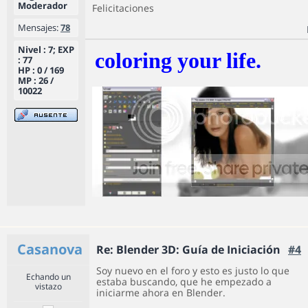
Moderador
Felicitaciones
Mensajes:
78
Nivel : 7; EXP
coloring your life.
: 77
HP : 0 / 169
MP : 26 /
10022
Casanova
Re: Blender 3D: Guía de Iniciación
#4
Soy nuevo en el foro y esto es justo lo que
Echando un
estaba buscando, que he empezado a
vistazo
iniciarme ahora en Blender.