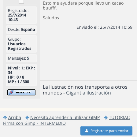
Esto me ayudara porque llevo un cacao
buufff.
Registrado:
25/7/2014
Saludos
10:43
Enviado el: 25/7/2014 10:59
Desde:
España
Grupo:
Usuarios
Registrados
Mensajes:
5
Nivel : 1; EXP :
34
HP : 0 / 8
MP : 1 / 300
La ilustración nos transporta a otros
mundos -
Gigantia ilustración
Arriba
Necesito aprender a utilizar GIMP
TUTORIAL:
Firma con Gimp - INTERMEDIO
Regístrate para enviar