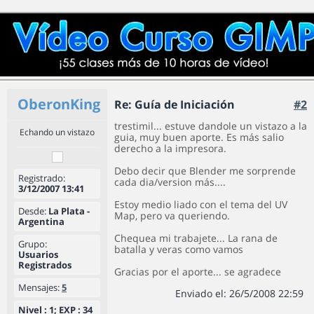
OberonKing
Re: Guía de Iniciación
#2
trestimil... estuve dandole un vistazo a la
Echando un vistazo
guia, muy buen aporte. Es más salio
derecho a la impresora.
Debo decir que Blender me sorprende
Registrado:
cada dia/version más....
3/12/2007 13:41
Estoy medio liado con el tema del UV
Desde:
La Plata -
Map, pero va queriendo.
Argentina
Chequea mi trabajete... La rana de
Grupo:
batalla y veras como vamos
Usuarios
Registrados
Gracias por el aporte... se agradece
Mensajes:
5
Enviado el: 26/5/2008 22:59
Nivel : 1; EXP : 34