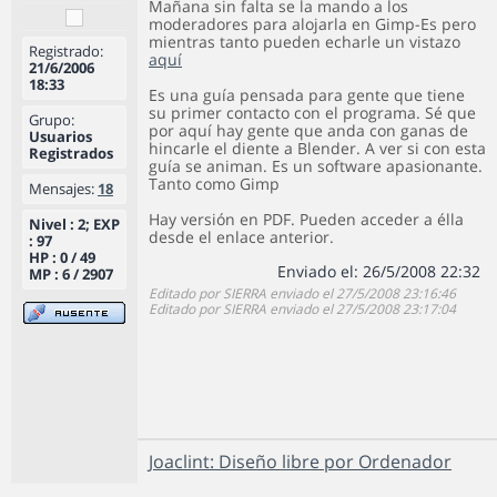
Mañana sin falta se la mando a los
moderadores para alojarla en Gimp-Es pero
mientras tanto pueden echarle un vistazo
Registrado:
aquí
21/6/2006
18:33
Es una guía pensada para gente que tiene
su primer contacto con el programa. Sé que
Grupo:
por aquí hay gente que anda con ganas de
Usuarios
hincarle el diente a Blender. A ver si con esta
Registrados
guía se animan. Es un software apasionante.
Tanto como Gimp
Mensajes:
18
Hay versión en PDF. Pueden acceder a élla
Nivel : 2; EXP
desde el enlace anterior.
: 97
HP : 0 / 49
Enviado el: 26/5/2008 22:32
MP : 6 / 2907
Editado por SIERRA enviado el 27/5/2008 23:16:46
Editado por SIERRA enviado el 27/5/2008 23:17:04
Joaclint: Diseño libre por Ordenador