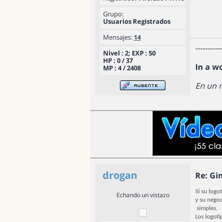
Grupo:
Usuarios Registrados
Mensajes:
14
----------
Nivel : 2; EXP : 50
HP : 0 / 37
In a w
MP : 4 / 2408
En un 
drogan
Re: Gi
Si su logo
Echando un vistazo
y su negoc
simples.
Los logoti