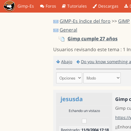
Gimp-Es
Foros
Tutoriales
Descargas
GIMP-Es índice del foro
>>
GIMP
General
Gimp cumple 27 años
Usuarios revisando este tema : 1 I
Abajo
Do you know something a
jesusda
Gimp c
Gimp cu
Echando un vistazo
https:/
¡¡Enhor
Registrado:
11/9/2004 17:18