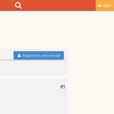
Login
Regístrate para enviar
#1