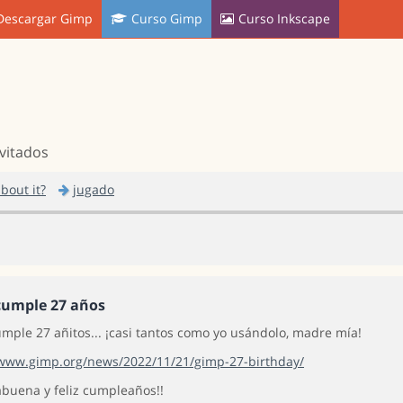
Descargar Gimp
Curso Gimp
Curso Inkscape
nvitados
bout it?
jugado
umple 27 años
mple 27 añitos... ¡casi tantos como yo usándolo, madre mía!
/www.gimp.org/news/2022/11/21/gimp-27-birthday/
abuena y feliz cumpleaños!!