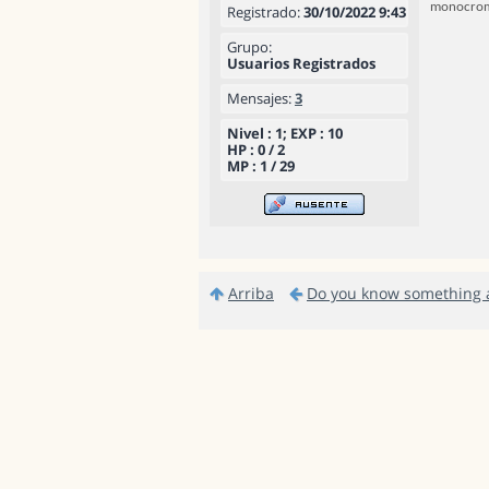
monocromát
Registrado:
30/10/2022 9:43
Grupo:
Usuarios Registrados
Mensajes:
3
Nivel : 1; EXP : 10
HP : 0 / 2
MP : 1 / 29
Arriba
Do you know something a