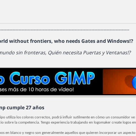
--------------------------------------------------------------------------------------
orld without frontiers, who needs Gates and Windows!?
mundo sin fronteras, Quién necesita Puertas y Ventanas!?
mp cumple 27 años
tipo utiliza los colores correctos, podrá influir sutilmente en cómo un consumidor ve
io sobre la competencia. Tengo experiencia trabajando en logomaker create logos en l
pos en blanco y negro son generalmente aquellos que quieren incorporar un aspecto e