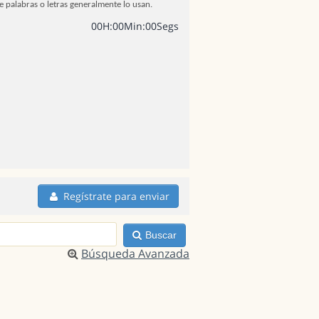
e palabras o letras generalmente lo usan.
0
0
H
:
0
0
Min
:
0
0
Segs
Regístrate para enviar
Buscar
Búsqueda Avanzada