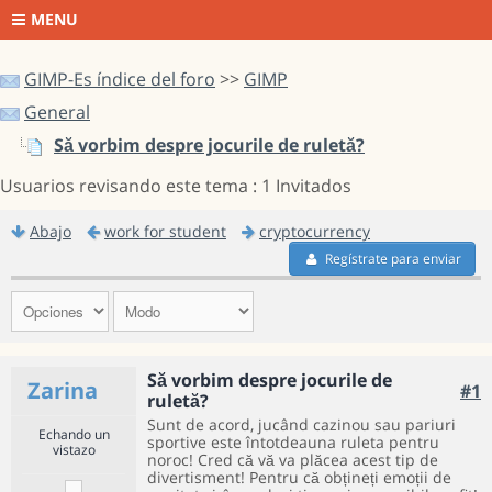
MENU
GIMP-Es índice del foro
>>
GIMP
General
Să vorbim despre jocurile de ruletă?
Usuarios revisando este tema : 1 Invitados
Abajo
work for student
cryptocurrency
Regístrate para enviar
Să vorbim despre jocurile de
Zarina
#1
ruletă?
Sunt de acord, jucând cazinou sau pariuri
Echando un
sportive este întotdeauna ruleta pentru
vistazo
noroc! Cred că vă va plăcea acest tip de
divertisment! Pentru că obțineți emoții de