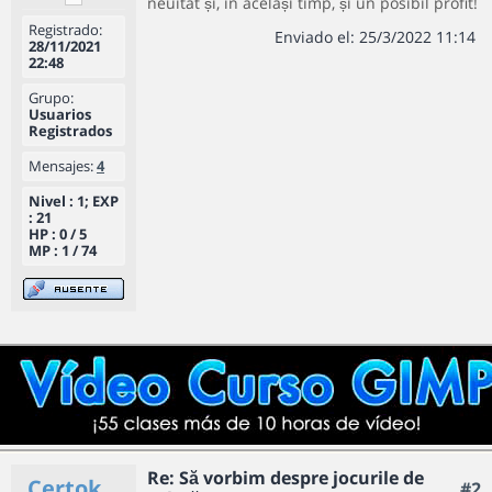
neuitat și, în același timp, și un posibil profit!
Registrado:
Enviado el: 25/3/2022 11:14
28/11/2021
22:48
Grupo:
Usuarios
Registrados
Mensajes:
4
Nivel : 1; EXP
: 21
HP : 0 / 5
MP : 1 / 74
Re: Să vorbim despre jocurile de
Certok
#2