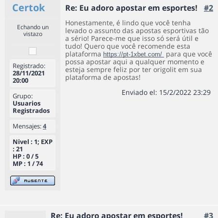
Certok
Re: Eu adoro apostar em esportes!
#2
Honestamente, é lindo que você tenha
Echando un
levado o assunto das apostas esportivas tão
vistazo
a sério! Parece-me que isso só será útil e
tudo! Quero que você recomende esta
plataforma
para que você
https://pt-1xbet.com/
possa apostar aqui a qualquer momento e
Registrado:
esteja sempre feliz por ter origolit em sua
28/11/2021
plataforma de apostas!
20:00
Enviado el: 15/2/2022 23:29
Grupo:
Usuarios
Registrados
Mensajes:
4
Nivel : 1; EXP
: 21
HP : 0 / 5
MP : 1 / 74
Re: Eu adoro apostar em esportes!
#3