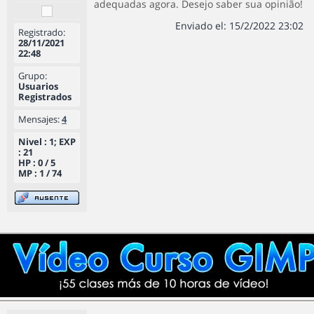
adequadas agora. Desejo saber sua opinião!
Enviado el: 15/2/2022 23:02
Registrado:
28/11/2021
22:48
Grupo:
Usuarios
Registrados
Mensajes:
4
Nivel : 1; EXP
: 21
HP : 0 / 5
MP : 1 / 74