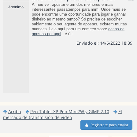
A meu ver, apostar é um dos melhores e mais
Anónimo
interessantes passatempos para mim. Onde mais se
pode encontrar uma oportunidade para jogar e ganhar
dinheiro ao mesmo tempo? Só precisa de escolher
sabiamente o seu agente de apostas, existem muitas
nuances. Leia aqui para um começo sobre
casas de
apostas portugal
, é útil
Enviado el: 14/6/2022 18:39
Arriba
Pen Tablet XP-Pen Mini7W y GIMP 2.10
El
mercado de transmisión de video
Regístrate para enviar