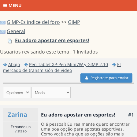
MENU
GIMP-Es índice del foro
>>
GIMP
General
Eu adoro apostar em esportes!
Usuarios revisando este tema : 1 Invitados
Abajo
Pen Tablet XP-Pen Mini7W y GIMP 2.10
El
mercado de transmisión de video
Regístrate para enviar
Zarina
Eu adoro apostar em esportes!
#1
Olá pessoal! Eu realmente quero encontrar
Echando un
uma boa opção para apostas esportivas.
vistazo
Como você acha que as opções são mais