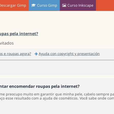
Descargar Gimp
Curso Gimp
Curso Inkscape
pas pela internet?
nvitados
s e roupas agora?
Ayuda con copyright y presentación
ntar encomendar roupas pela internet?
 me preocupo muito em garantir que minha pele, cabelo sempre p
nço esse resultado com a ajuda de cosméticos. Você sabe onde co