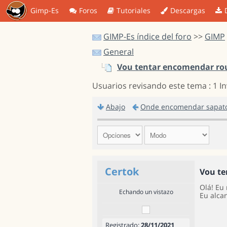
Gimp-Es
Foros
Tutoriales
Descargas
GIMP-Es índice del foro
>>
GIMP
General
Vou tentar encomendar rou
Usuarios revisando este tema : 1 I
Abajo
Onde encomendar sapato
Certok
Vou te
Olá! Eu
Echando un vistazo
Eu alca
Registrado:
28/11/2021