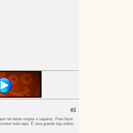
#2
er ter belas roupas e sapatos. Para fazer 
isso, você precisa comprar tudo em uma plataforma on-line eu acho que você pode encontrar tudo aqui. É uma grande loja online  