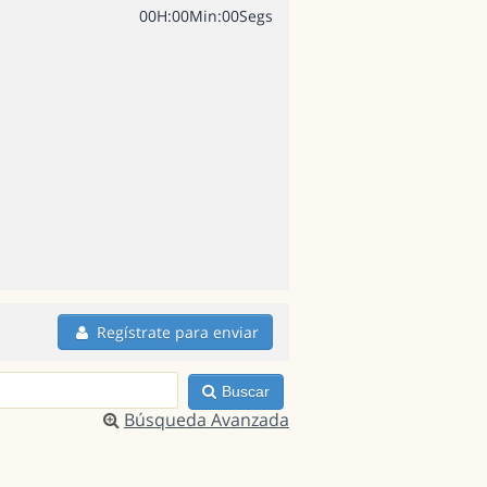
0
0
H
:
0
0
Min
:
0
0
Segs
Regístrate para enviar
Buscar
Búsqueda Avanzada