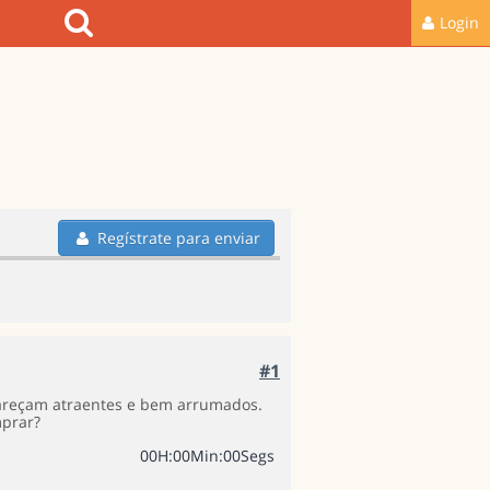
Login
Regístrate para enviar
#1
areçam atraentes e bem arrumados.
mprar?
0
0
H
:
0
0
Min
:
0
0
Segs