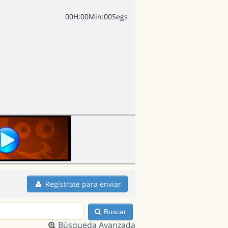
0
0
H
:
0
0
Min
:
0
0
Segs
Regístrate para enviar
Buscar
Búsqueda Avanzada