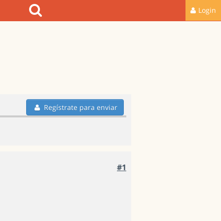
Login
Regístrate para enviar
#1