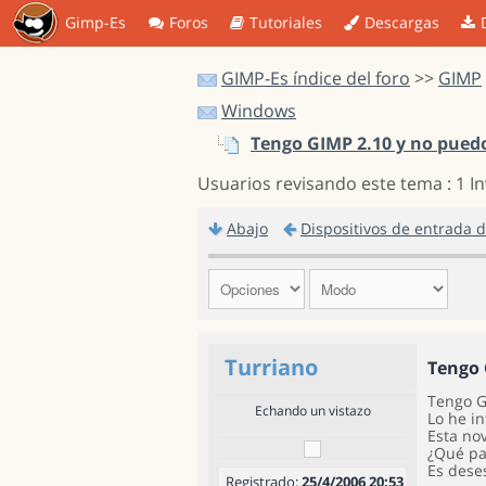
Gimp-Es
Foros
Tutoriales
Descargas
GIMP-Es índice del foro
>>
GIMP
Windows
Tengo GIMP 2.10 y no pued
Usuarios revisando este tema : 1 I
Abajo
Dispositivos de entrada 
Turriano
Tengo 
Tengo G
Echando un vistazo
Lo he i
Esta no
¿Qué p
Es dese
Registrado:
25/4/2006 20:53