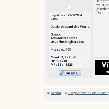
He estad
c:\usuar
¿Puede 
¡Un sal
Registrado:
29/7/2004
23:40
Desde:
Around the World
Grupo:
Administradores
Usuarios Registrados
Mensajes:
108
Nivel : 9; EXP : 40
HP : 0 / 210
MP : 36 / 13526
Arriba
Asignar teclas en Inksca