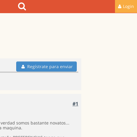
Login
Regístrate para enviar
#1
verdad somos bastante novatos...
la maquina.