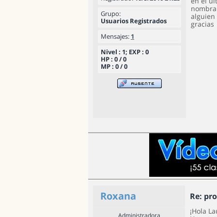
en el u
nombrar 
Grupo:
alguien
Usuarios Registrados
gracias
Mensajes:
1
Nivel : 1; EXP : 0
HP : 0 / 0
MP : 0 / 0
Roxana
Re: pr
¡Hola La
Administradora