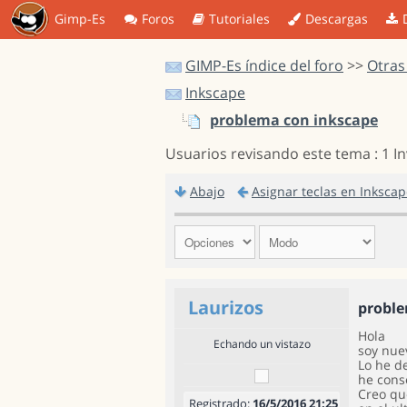
Gimp-Es
Foros
Tutoriales
Descargas
GIMP-Es índice del foro
>>
Otras
Inkscape
problema con inkscape
Usuarios revisando este tema : 1 I
Abajo
Asignar teclas en Inkscap
Laurizos
proble
Hola
Echando un vistazo
soy nue
Lo he d
he cons
Creo qu
Registrado:
16/5/2016 21:25