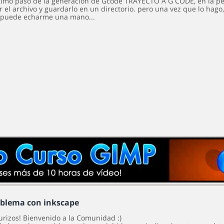
ltimo paso de la generación de Gcode TRAYECTO A G CODE, en la 
el archivo y guardarlo en un directorio. pero una vez que lo hago, 
 puede echarme una mano...
oblema con inkscape
urizos! Bienvenido a la Comunidad :)