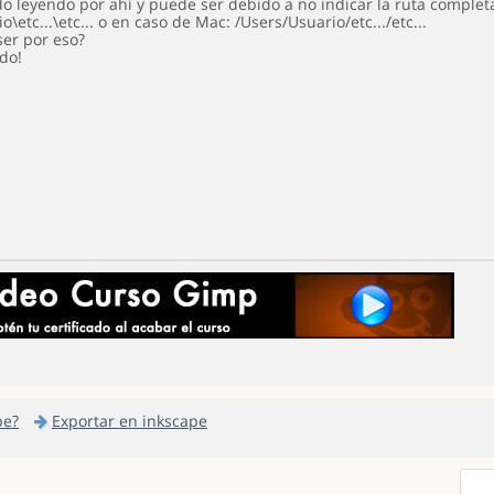
o leyendo por ahí y puede ser debido a no indicar la ruta completa
io\etc...\etc... o en caso de Mac: /Users/Usuario/etc.../etc...
ser por eso?
udo!
pe?
Exportar en inkscape