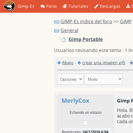
Gimp-Es
Foros
Tutoriales
Descargas
GIMP-Es índice del foro
>>
GIMP
General
Gimp Portable
Usuarios revisando este tema : 1 I
Abajo
crear una imagen gift
MerlyCox
Gimp P
Hola. B
Echando un vistazo
acabo d
cada un
Registrado:
24/1/2016 6:04