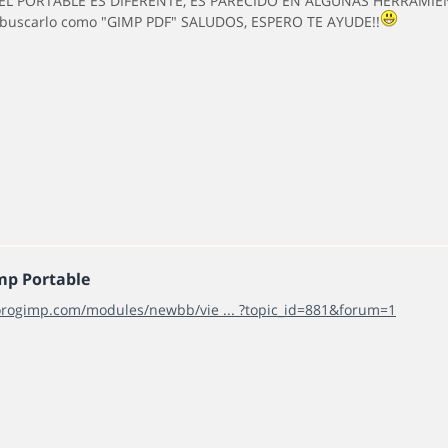
 EL PORTABLE ES DIFERENTE, ES PARECIDO EN ALGUNAS HERRAMIEN
buscarlo como "GIMP PDF" SALUDOS, ESPERO TE AYUDE!!
mp Portable
forogimp.com/modules/newbb/vie ... ?topic_id=881&forum=1