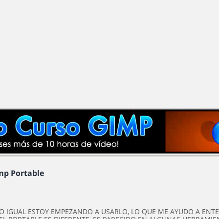
mp Portable
YO IGUAL ESTOY EMPEZANDO A USARLO, LO QUE ME AYUDO A ENTE