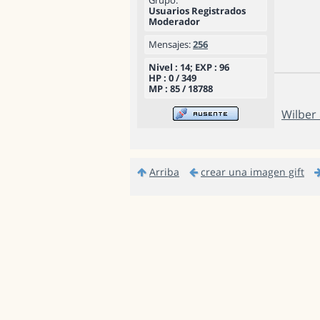
Grupo:
Usuarios Registrados
Moderador
Mensajes:
256
Nivel : 14; EXP : 96
HP : 0 / 349
MP : 85 / 18788
Wilber
Arriba
crear una imagen gift