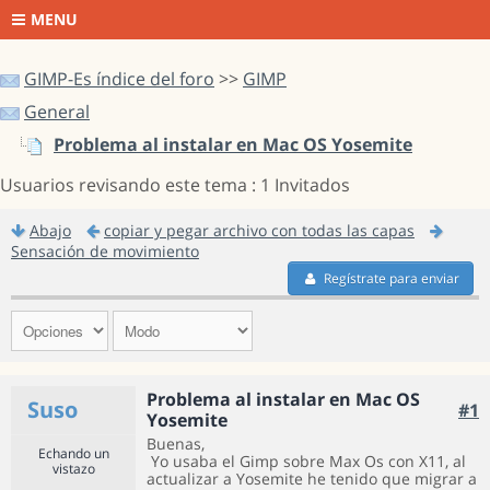
MENU
GIMP-Es índice del foro
>>
GIMP
General
Problema al instalar en Mac OS Yosemite
Usuarios revisando este tema : 1 Invitados
Abajo
copiar y pegar archivo con todas las capas
Sensación de movimiento
Regístrate para enviar
Problema al instalar en Mac OS
Suso
#1
Yosemite
Buenas,
Echando un
Yo usaba el Gimp sobre Max Os con X11, al
vistazo
actualizar a Yosemite he tenido que migrar a