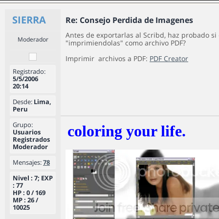
SIERRA
Re: Consejo Perdida de Imagenes
Antes de exportarlas al Scribd, haz probado si
Moderador
"imprimiendolas" como archivo PDF?
Imprimir archivos a PDF:
PDF Creator
Registrado:
5/5/2006
20:14
Desde:
Lima,
Peru
Grupo:
coloring your life.
Usuarios
Registrados
Moderador
Mensajes:
78
Nivel : 7; EXP
: 77
HP : 0 / 169
MP : 26 /
10025