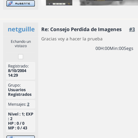
netguille
Re: Consejo Perdida de Imagenes
#3
Gracias voy a hacer la prueba
Echando un
vistazo
0
0
H
:
0
0
Min
:
0
0
Segs
Registrado:
8/10/2004
14:29
Grupo:
Usuarios
Registrados
Mensajes:
2
Nivel : 1; EXP
: 2
HP : 0 / 0
MP : 0 / 43