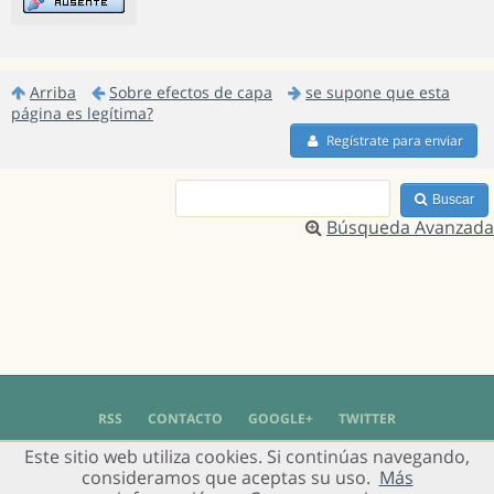
Arriba
Sobre efectos de capa
se supone que esta
página es legítima?
Regístrate para enviar
Buscar
Búsqueda Avanzada
RSS
CONTACTO
GOOGLE+
TWITTER
Este sitio web utiliza cookies. Si continúas navegando,
© 2004 - 2018 Grupo de Usuarios de Gimp en Español -
Política de Privacidad
-
consideramos que aceptas su uso.
Más
Aviso Legal