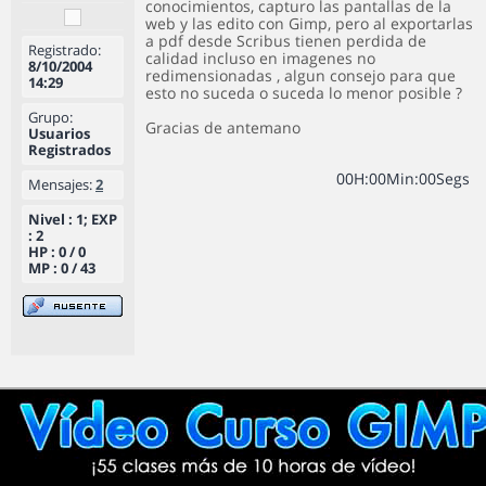
conocimientos, capturo las pantallas de la
web y las edito con Gimp, pero al exportarlas
a pdf desde Scribus tienen perdida de
Registrado:
calidad incluso en imagenes no
8/10/2004
redimensionadas , algun consejo para que
14:29
esto no suceda o suceda lo menor posible ?
Grupo:
Gracias de antemano
Usuarios
Registrados
0
0
H
:
0
0
Min
:
0
0
Segs
Mensajes:
2
Nivel : 1; EXP
: 2
HP : 0 / 0
MP : 0 / 43