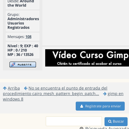
Desde:
Around
the World
Grupo:
Administradores
Usuarios
Registrados
Mensajes:
108
Nivel : 9; EXP : 40
HP : 0 / 210
MP : 36 / 13526
Arriba
No se encuentra el punto de entrada del
procedimiento cairo_mesh_pattern_begin_patch...
gimp en
windows 8
Regístrate para enviar
Buscar
Búsqueda Avanzada