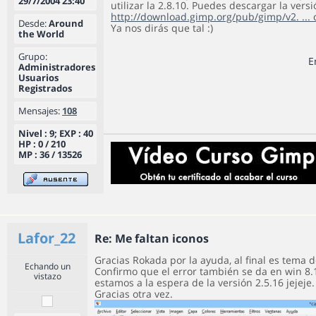
29/7/2004 23:40
utilizar la 2.8.10. Puedes descargar la vers
http://download.gimp.org/pub/gimp/v2. ...
Desde:
Around
Ya nos dirás que tal :)
the World
Grupo:
E
Administradores
Usuarios
Registrados
Mensajes:
108
Nivel : 9; EXP : 40
HP : 0 / 210
MP : 36 / 13526
Lafor_22
Re: Me faltan iconos
Gracias Rokada por la ayuda, al final es tema
Echando un
Confirmo que el error también se da en win 8.
vistazo
estamos a la espera de la versión 2.5.16 jejeje.
Gracias otra vez.