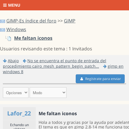
MENU
GIMP-Es índice del foro
>>
GIMP
Windows
Me faltan iconos
Usuarios revisando este tema : 1 Invitados
Abajo
No se encuentra el punto de entrada del
procedimiento cairo_mesh_pattern_begin_patch...
gimp en
windows 8
Regístrate para enviar
Lafor_22
Me faltan iconos
Hola a todos y gracias por la ayuda por adelan
Echando un
El tema es que en gimp 2.8-14 me funciona todo
vistazo