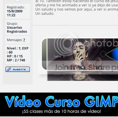
al 10. También estoy haciendo el curso de Jes
oferta y me he animado a ver si ya dejo de usa
Registrado:
Un saludo y nos vemos por aquí, a ver si anima
15/8/2009
Un saludo.
11:22
Grupo:
Usuarios
Registrados
Mensajes:
7
Nivel : 1; EXP
: 60
HP : 0 / 15
MP : 2 / 748