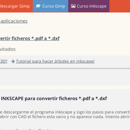
Descargar Gimp
Curso Gimp
Curso Inkscape
 aplicaciones
tir ficheros *.pdf a *.dxf
nvitados
 3D?
Tutorial para hacer árboles en inkscape!
 INKSCAPE para convertir ficheros *.pdf a *.dxf
e descargarme el programa inkscape y sigo los pasos para convertir
abrir con CAD el fichero esta vacio y no aparece nada. Intento abri