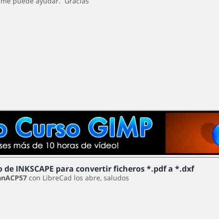
 me puede ayudar. Gracias
o de INKSCAPE para convertir ficheros *.pdf a *.dxf
anACP57
con LibreCad los abre, saludos