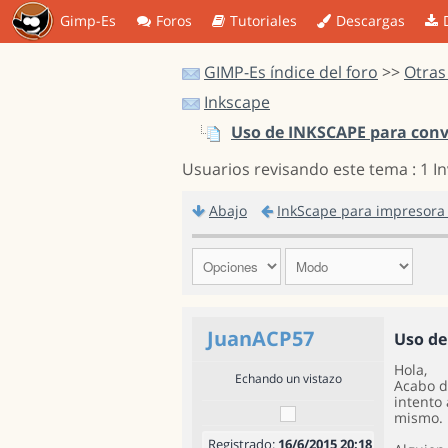
Gimp-Es
Foros
Tutoriales
Descargas
GIMP-Es índice del foro
>>
Otras
Inkscape
Uso de INKSCAPE para conver
Usuarios revisando este tema : 1 I
Abajo
InkScape para impresora
JuanACP57
Uso de
Hola,
Echando un vistazo
Acabo d
intento 
mismo.
Registrado:
16/6/2015 20:18