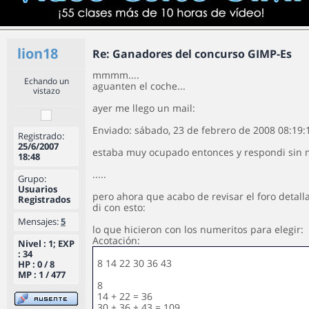
lion18
Re: Ganadores del concurso GIMP-Es
mmmm....
Echando un
aguanten el coche...
vistazo
ayer me llego un mail:
Enviado: sábado, 23 de febrero de 2008 08:19:
Registrado:
25/6/2007
estaba muy ocupado entonces y respondi sin m
18:48
.....
Grupo:
Usuarios
pero ahora que acabo de revisar el foro detal
Registrados
di con esto:
Mensajes:
5
lo que hicieron con los numeritos para elegir:
Acotación:
Nivel : 1; EXP
: 34
8 14 22 30 36 43
HP : 0 / 8
MP : 1 / 477
8
14 + 22 = 36
30 + 36 + 43 = 109