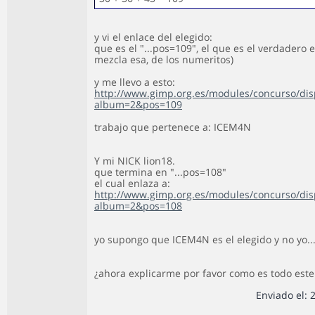
y vi el enlace del elegido:
que es el "...pos=109", el que es el verdadero e
mezcla esa, de los numeritos)
y me llevo a esto:
http://www.gimp.org.es/modules/concurso/di
album=2&pos=109
trabajo que pertenece a: ICEM4N
Y mi NICK lion18.
que termina en "...pos=108"
el cual enlaza a:
http://www.gimp.org.es/modules/concurso/di
album=2&pos=108
yo supongo que ICEM4N es el elegido y no yo..
¿ahora explicarme por favor como es todo est
Enviado el: 