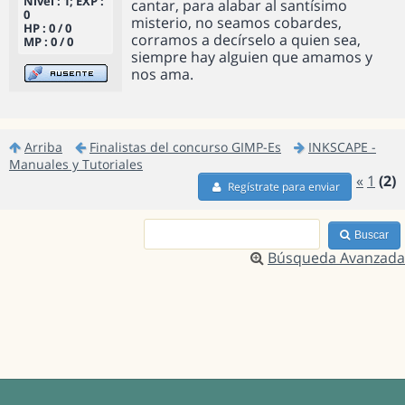
Nivel : 1; EXP :
cantar, para alabar al santísimo
0
misterio, no seamos cobardes,
HP : 0 / 0
corramos a decírselo a quien sea,
MP : 0 / 0
siempre hay alguien que amamos y
nos ama.
Arriba
Finalistas del concurso GIMP-Es
INKSCAPE -
Manuales y Tutoriales
«
1
(2)
Regístrate para enviar
Buscar
Búsqueda Avanzada