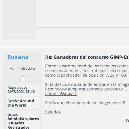
Roxana
Re: Ganadores del concurso GIMP-Es
Como la cardinalidad de los trabajos comie
Administradora
correspondientes a los trabajos selecciona
como identificador de posición 7, 36 y 109.
Si te das cuenta, cuando entras en la imag
Registrado:
http://www.gimp.org.es/modules/concur ..
29/7/2004 23:40
album=2&pos=7
Desde:
Around
Verás que el número de la imagen es el 8.
the World
Saludos
Grupo:
Administradores
E
Usuarios
Registrados