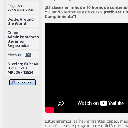
Registrado:
¡55 clases en más de 10 horas de contenid
29/7/2004 23:40
Y cuando termines este curso,
¡recibirás u
Cumplimiento"!
Desde:
Around
the World
Grupo:
Administradores
Usuarios
Registrados
Mensajes:
108
Nivel : 9; EXP : 40
HP : 0 / 210
MP : 36 / 13524
Estudiaremos las herramientas, capas, más
nos ofrece este programa de edición de i