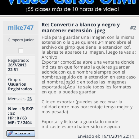
Re: Convertir a blanco y negro y
mike747
#2
mantener extensión .jpeg
Hola para guardar una imagen con la misma
Gimpero Junior
extensión o la que quieres ,Primero abre el
archivo de gimp que tiene la extencion xcf.
la abres te aparece tu imagen, luego te vas a:
Archivo
Registrado:
Exportar como:(Sea abre una ventana donde
26/7/2013
indicas en que formato la quieres guardar
22:51
adonde,con que nombre siempre pon el
nombre.seguido de la extencion en este caso
Grupo:
el nombre.jpg(clic en todas las imágenes
Usuarios
exportadas),Aquí te sale todos los formatos
Registrados
en que la puedes guardar
Mensajes:
23
Clic en exportar (puedes seleccionar la
calidad entre mas porcentaje tenga mejor y
Nivel : 3; EXP
mas pesada)
: 52
HP : 0 / 63
Exportar y listo.se a guardado donde
MP : 7 / 2404
indicaste espero haber sido de ayuda
Enviado el: 19/1/2014 22:11