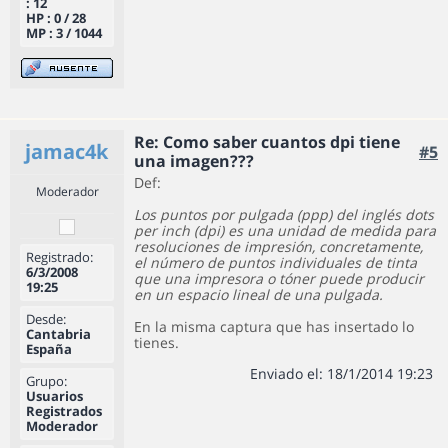
: 12
HP : 0 / 28
MP : 3 / 1044
Re: Como saber cuantos dpi tiene
jamac4k
#5
una imagen???
Def:
Moderador
Los puntos por pulgada (ppp) del inglés dots
per inch (dpi) es una unidad de medida para
resoluciones de impresión, concretamente,
Registrado:
el número de puntos individuales de tinta
6/3/2008
que una impresora o tóner puede producir
19:25
en un espacio lineal de una pulgada.
Desde:
En la misma captura que has insertado lo
Cantabria
tienes.
España
Enviado el: 18/1/2014 19:23
Grupo:
Usuarios
Registrados
Moderador