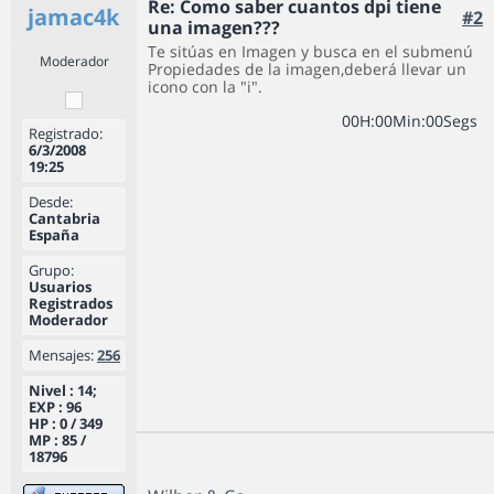
Re: Como saber cuantos dpi tiene
jamac4k
#2
una imagen???
Te sitúas en Imagen y busca en el submenú
Moderador
Propiedades de la imagen,deberá llevar un
icono con la "i".
0
0
H
:
0
0
Min
:
0
0
Segs
Registrado:
6/3/2008
19:25
Desde:
Cantabria
España
Grupo:
Usuarios
Registrados
Moderador
Mensajes:
256
Nivel : 14;
EXP : 96
HP : 0 / 349
MP : 85 /
18796