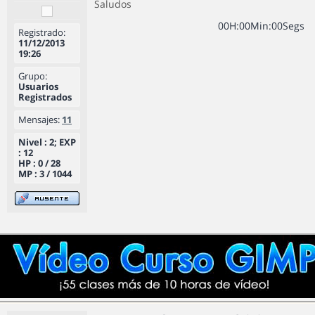
Saludos
0
0
H
:
0
0
Min
:
0
0
Segs
Registrado:
11/12/2013
19:26
Grupo:
Usuarios
Registrados
Mensajes:
11
Nivel : 2; EXP
: 12
HP : 0 / 28
MP : 3 / 1044