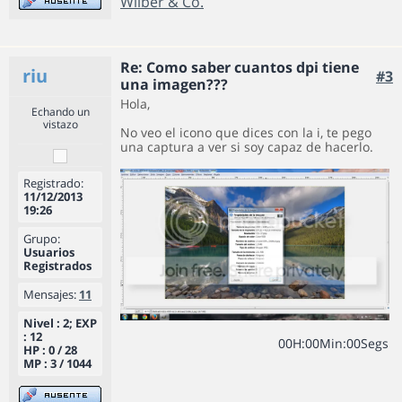
Wilber & Co.
Re: Como saber cuantos dpi tiene
riu
#3
una imagen???
Hola,
Echando un
vistazo
No veo el icono que dices con la i, te pego
una captura a ver si soy capaz de hacerlo.
Registrado:
11/12/2013
19:26
Grupo:
Usuarios
Registrados
Mensajes:
11
Nivel : 2; EXP
: 12
0
0
H
:
0
0
Min
:
0
0
Segs
HP : 0 / 28
MP : 3 / 1044