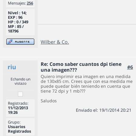
Mensajes:
256
Nivel : 14;
EXP : 96
HP : 0 / 349
MP : 85 /
18796
Wilber & Co.
Re: Como saber cuantos dpi tiene
riu
#6
una imagen???
Quiero imprimir esa imagen en una medida
Echando un
de 130x85 cm. Crees que con esa medida me
vistazo
puede quedar bién teniendo en cuenta que
tiene 72 dpi y 1 mb???
Saludos
Registrado:
11/12/2013
Enviado el: 19/1/2014 20:21
19:26
Grupo:
Usuarios
Registrados