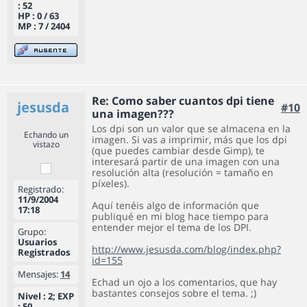
: 52
HP : 0 / 63
MP : 7 / 2404
Re: Como saber cuantos dpi tiene
jesusda
#10
una imagen???
Los dpi son un valor que se almacena en la
Echando un
imagen. Si vas a imprimir, más que los dpi
vistazo
(que puedes cambiar desde Gimp), te
interesará partir de una imagen con una
resolución alta (resolución = tamaño en
píxeles).
Registrado:
11/9/2004
Aquí tenéis algo de información que
17:18
publiqué en mi blog hace tiempo para
entender mejor el tema de los DPI.
Grupo:
Usuarios
http://www.jesusda.com/blog/index.php?
Registrados
id=155
Mensajes:
14
Echad un ojo a los comentarios, que hay
bastantes consejos sobre el tema. ;)
Nivel : 2; EXP
: 50