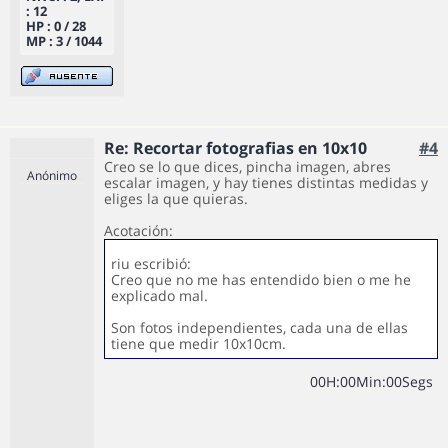
: 12
HP : 0 / 28
MP : 3 / 1044
Re: Recortar fotografias en 10x10
#4
Creo se lo que dices, pincha imagen, abres
Anónimo
escalar imagen, y hay tienes distintas medidas y
eliges la que quieras.
Acotación:
riu escribió:
Creo que no me has entendido bien o me he
explicado mal.
Son fotos independientes, cada una de ellas
tiene que medir 10x10cm.
0
0
H
:
0
0
Min
:
0
0
Segs