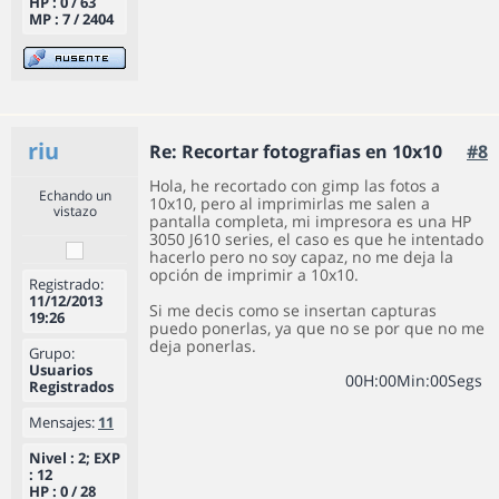
HP : 0 / 63
MP : 7 / 2404
riu
Re: Recortar fotografias en 10x10
#8
Hola, he recortado con gimp las fotos a
Echando un
10x10, pero al imprimirlas me salen a
vistazo
pantalla completa, mi impresora es una HP
3050 J610 series, el caso es que he intentado
hacerlo pero no soy capaz, no me deja la
opción de imprimir a 10x10.
Registrado:
11/12/2013
Si me decis como se insertan capturas
19:26
puedo ponerlas, ya que no se por que no me
deja ponerlas.
Grupo:
Usuarios
0
0
H
:
0
0
Min
:
0
0
Segs
Registrados
Mensajes:
11
Nivel : 2; EXP
: 12
HP : 0 / 28