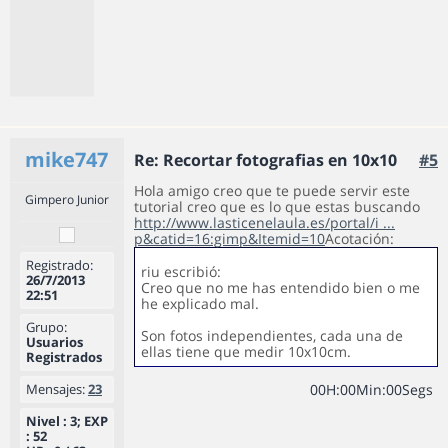
mike747
Re: Recortar fotografias en 10x10
#5
Hola amigo creo que te puede servir este
Gimpero Junior
tutorial creo que es lo que estas buscando
http://www.lasticenelaula.es/portal/i ...
p&catid=16:gimp&Itemid=10
Acotación:
Registrado:
riu escribió:
26/7/2013
Creo que no me has entendido bien o me
22:51
he explicado mal.
Grupo:
Son fotos independientes, cada una de
Usuarios
ellas tiene que medir 10x10cm.
Registrados
Mensajes:
23
0
0
H
:
0
0
Min
:
0
0
Segs
Nivel : 3; EXP
: 52