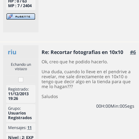
HP : 0 / 63
MP : 7 / 2404
riu
Re: Recortar fotografias en 10x10
#6
Ok, creo que he podido hacerlo.
Echando un
vistazo
Una duda, cuando lo lleve en el pendrive a
revelar, me sale directamente en 10x10 o
tengo que decir algo en la tienda para que
me lo hagan???
Registrado:
11/12/2013
Saludos
19:26
0
0
H
:
0
0
Min
:
0
0
Segs
Grupo:
Usuarios
Registrados
Mensajes:
11
Nivel : 2; EXP