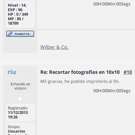
0
0
H
:
0
0
Min
:
0
0
Segs
Nivel : 14;
EXP : 96
HP : 0 / 349
MP : 85 /
18799
Wilber & Co.
riu
Re: Recortar fotografias en 10x10
#10
Mil gracias, he podido imprimirlo al fin.
Echando un
vistazo
0
0
H
:
0
0
Min
:
0
0
Segs
Registrado:
11/12/2013
19:26
Grupo:
Usuarios