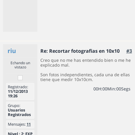
riu
Re: Recortar fotografias en 10x10
#3
Creo que no me has entendido bien o me he
Echando un
explicado mal.
vistazo
Son fotos independientes, cada una de ellas
tiene que medir 10x10cm.
Registrado:
0
0
H
:
0
0
Min
:
0
0
Segs
11/12/2013
19:26
Grupo:
Usuarios
Registrados
Mensajes:
11
Nivel : 2; EXP