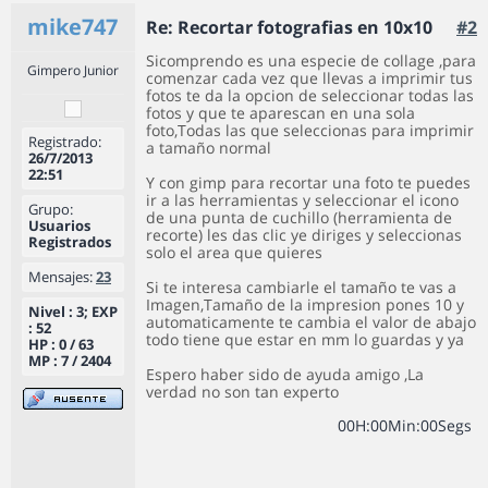
mike747
Re: Recortar fotografias en 10x10
#2
Sicomprendo es una especie de collage ,para
Gimpero Junior
comenzar cada vez que llevas a imprimir tus
fotos te da la opcion de seleccionar todas las
fotos y que te aparescan en una sola
foto,Todas las que seleccionas para imprimir
Registrado:
a tamaño normal
26/7/2013
22:51
Y con gimp para recortar una foto te puedes
ir a las herramientas y seleccionar el icono
Grupo:
de una punta de cuchillo (herramienta de
Usuarios
recorte) les das clic ye diriges y seleccionas
Registrados
solo el area que quieres
Mensajes:
23
Si te interesa cambiarle el tamaño te vas a
Imagen,Tamaño de la impresion pones 10 y
Nivel : 3; EXP
automaticamente te cambia el valor de abajo
: 52
todo tiene que estar en mm lo guardas y ya
HP : 0 / 63
MP : 7 / 2404
Espero haber sido de ayuda amigo ,La
verdad no son tan experto
0
0
H
:
0
0
Min
:
0
0
Segs