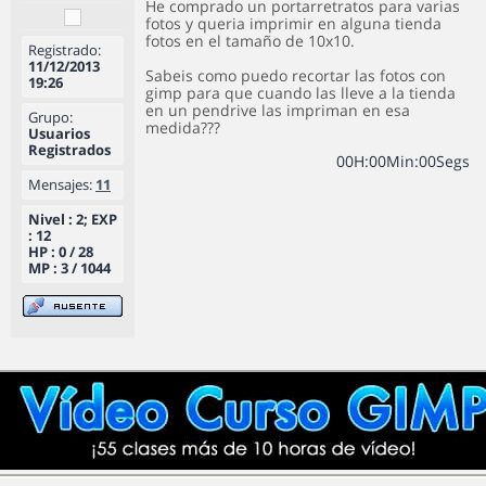
He comprado un portarretratos para varias
fotos y queria imprimir en alguna tienda
fotos en el tamaño de 10x10.
Registrado:
11/12/2013
Sabeis como puedo recortar las fotos con
19:26
gimp para que cuando las lleve a la tienda
en un pendrive las impriman en esa
Grupo:
medida???
Usuarios
Registrados
0
0
H
:
0
0
Min
:
0
0
Segs
Mensajes:
11
Nivel : 2; EXP
: 12
HP : 0 / 28
MP : 3 / 1044