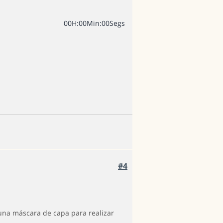
0
0
H
:
0
0
Min
:
0
0
Segs
#4
 una máscara de capa para realizar