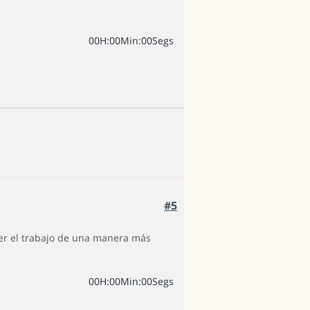
0
0
H
:
0
0
Min
:
0
0
Segs
#5
cer el trabajo de una manera más
0
0
H
:
0
0
Min
:
0
0
Segs