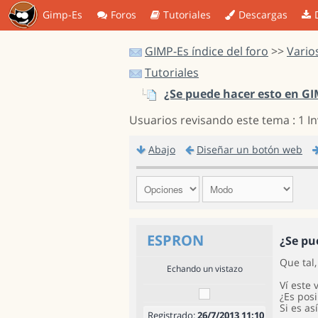
Gimp-Es
Foros
Tutoriales
Descargas
GIMP-Es índice del foro
>>
Vario
Tutoriales
¿Se puede hacer esto en G
Usuarios revisando este tema : 1 I
Abajo
Diseñar un botón web
ESPRON
¿Se pu
Que tal
Echando un vistazo
Ví este 
¿Es posi
Si es a
Registrado:
26/7/2013 11:10