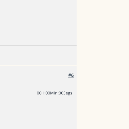
#6
0
0
H
:
0
0
Min
:
0
0
Segs