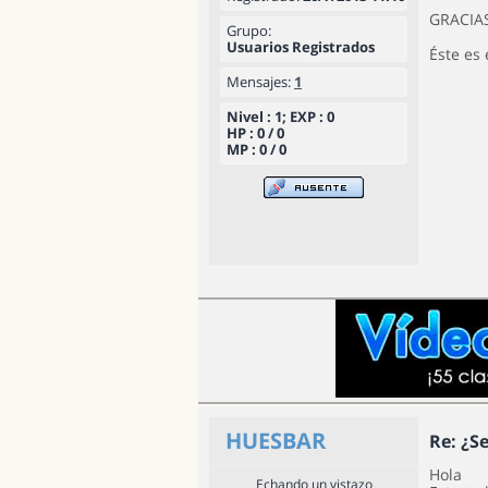
GRACIA
Grupo:
Usuarios Registrados
Éste es 
Mensajes:
1
Nivel : 1; EXP : 0
HP : 0 / 0
MP : 0 / 0
HUESBAR
Re: ¿S
Hola
Echando un vistazo