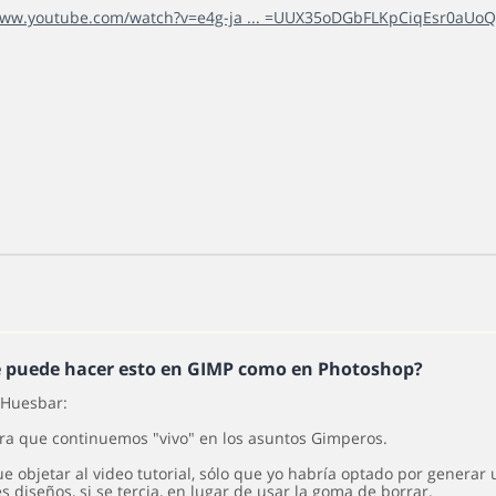
www.youtube.com/watch?v=e4g-ja ... =UUX35oDGbFLKpCiqEsr0aUoQ
e puede hacer esto en GIMP como en Photoshop?
Huesbar:
ra que continuemos "vivo" en los asuntos Gimperos.
e objetar al video tutorial, sólo que yo habría optado por generar
s diseños, si se tercia, en lugar de usar la goma de borrar.