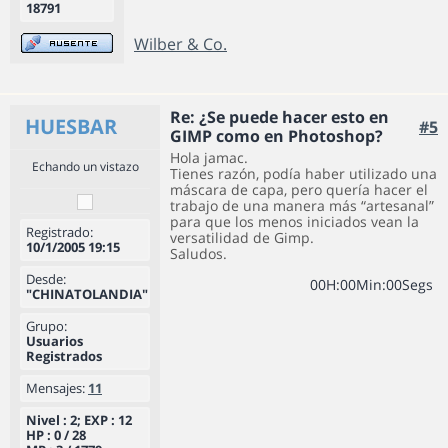
18791
Wilber & Co.
Re: ¿Se puede hacer esto en
HUESBAR
#5
GIMP como en Photoshop?
Hola jamac.
Echando un vistazo
Tienes razón, podía haber utilizado una
máscara de capa, pero quería hacer el
trabajo de una manera más “artesanal”
para que los menos iniciados vean la
Registrado:
versatilidad de Gimp.
10/1/2005 19:15
Saludos.
Desde:
0
0
H
:
0
0
Min
:
0
0
Segs
"CHINATOLANDIA"
Grupo:
Usuarios
Registrados
Mensajes:
11
Nivel : 2; EXP : 12
HP : 0 / 28