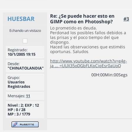
Re: ¿Se puede hacer esto en
HUESBAR
#3
GIMP como en Photoshop?
Lo prometido es deuda.
Echando un vistazo
Perdonad los posibles fallos debidos a
las prisas y el poco tiempo del que
dispongo.
Haced las observaciones que estiméis
Registrado:
oportunas. Saludos
10/1/2005 19:15
http://www.youtube.com/watch?v=e4g-
Desde:
ja ... =UUX35oDGbFLKpCiqEsr0aUoQ
"CHINATOLANDIA"
0
0
H
:
0
0
Min
:
0
0
Segs
Grupo:
Usuarios
Registrados
Mensajes:
11
Nivel : 2; EXP : 12
HP : 0 / 28
MP : 3 / 1779