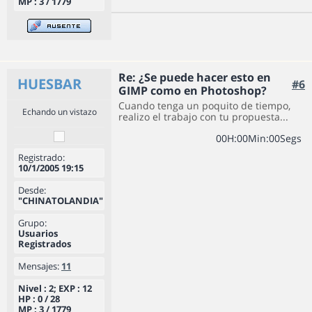
MP : 3 / 1779
Re: ¿Se puede hacer esto en
HUESBAR
#6
GIMP como en Photoshop?
Cuando tenga un poquito de tiempo,
Echando un vistazo
realizo el trabajo con tu propuesta...
0
0
H
:
0
0
Min
:
0
0
Segs
Registrado:
10/1/2005 19:15
Desde:
"CHINATOLANDIA"
Grupo:
Usuarios
Registrados
Mensajes:
11
Nivel : 2; EXP : 12
HP : 0 / 28
MP : 3 / 1779