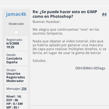
Re: ¿Se puede hacer esto en GIMP
jamac4k
#4
como en Photoshop?
Buenas Huesbar:
Moderador
Me alegra que continuemos "vivo" en los
asuntos Gimperos.
Registrado:
Nada que objetar al video tutorial, sólo que
6/3/2008
yo habría optado por generar una máscara
19:25
de capa para realizar múltiples diseños, si se
tercia, en lugar de usar la goma de borrar.
Desde:
Cantabria
Saludos.
España
0
0
H
:
0
0
Min
:
0
0
Segs
Grupo:
Usuarios
Registrados
Moderador
Mensajes:
256
Nivel : 14;
EXP : 96
HP : 0 / 349
MP : 85 /