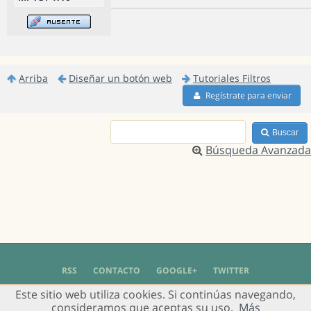
Arriba
Diseñar un botón web
Tutoriales Filtros
Regístrate para enviar
Buscar
Búsqueda Avanzada
RSS
CONTACTO
GOOGLE+
TWITTER
Este sitio web utiliza cookies. Si continúas navegando,
© 2004 - 2018 Grupo de Usuarios de Gimp en Español -
Política de Privacidad
-
consideramos que aceptas su uso.
Más