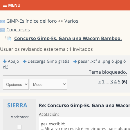
MENU
GIMP-Es índice del foro
>>
Varios
Concursos
Concurso Gimp-Es. Gana una Wacom Bamboo.
Usuarios revisando este tema : 1 Invitados
Abajo
Descarga Gimp gratis
pasar .xcf a .png ó .jpg ó
gif
Tema bloqueado.
«
1
...
3
4
5
(6)
SIERRA
Re: Concurso Gimp-Es. Gana una Wac
Acotación:
Moderador
gez escribió:
...Mira, yo me registré en gimp-es hace algun