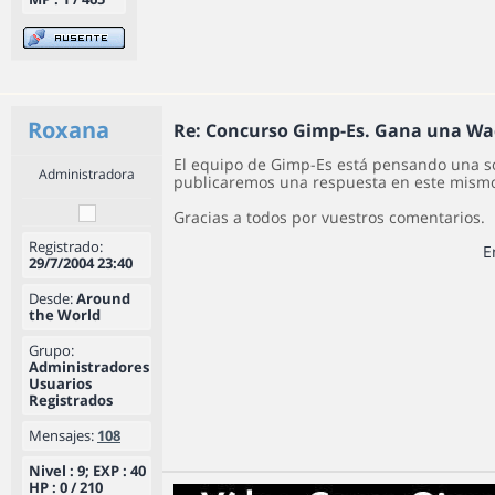
Roxana
Re: Concurso Gimp-Es. Gana una W
El equipo de Gimp-Es está pensando una so
Administradora
publicaremos una respuesta en este mismo
Gracias a todos por vuestros comentarios.
Registrado:
E
29/7/2004 23:40
Desde:
Around
the World
Grupo:
Administradores
Usuarios
Registrados
Mensajes:
108
Nivel : 9; EXP : 40
HP : 0 / 210