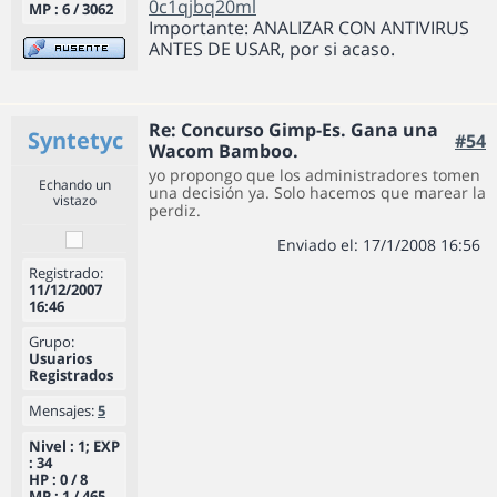
0c1qjbq20ml
MP : 6 / 3062
Importante: ANALIZAR CON ANTIVIRUS
ANTES DE USAR, por si acaso.
Re: Concurso Gimp-Es. Gana una
Syntetyc
#54
Wacom Bamboo.
yo propongo que los administradores tomen
Echando un
una decisión ya. Solo hacemos que marear la
vistazo
perdiz.
Enviado el: 17/1/2008 16:56
Registrado:
11/12/2007
16:46
Grupo:
Usuarios
Registrados
Mensajes:
5
Nivel : 1; EXP
: 34
HP : 0 / 8
MP : 1 / 465