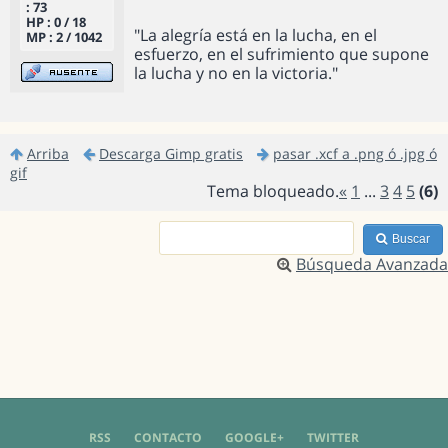
: 73
HP : 0 / 18
"La alegría está en la lucha, en el
MP : 2 / 1042
esfuerzo, en el sufrimiento que supone
la lucha y no en la victoria."
Arriba
Descarga Gimp gratis
pasar .xcf a .png ó .jpg ó
gif
Tema bloqueado.
«
1
...
3
4
5
(6)
Buscar
Búsqueda Avanzada
RSS
CONTACTO
GOOGLE+
TWITTER