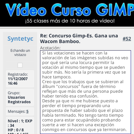
Re: Concurso Gimp-Es. Gana una
Syntetyc
#52
Wacom Bamboo.
Acotación:
Echando un
Si las votaciones se hacen con la
vistazo
valoración de las imágenes subidas no veo
por qué sería una locura permitir la
votación al mismo tiempo que se pueden
subir más. No sería la primera vez que se
Registrado:
hace tampoco.
11/12/2007
Creo que los trabajos que se subieron al
16:46
álbum "concursos" fuera de término
reflejan que más de una persona puede
Grupo:
haber tenido esa confusión.
Usuarios
Desde ya que ni me hubiese puesto a
Registrados
perder el tiempo preparando una
propuesta de haber sabido que el plazo
Mensajes:
5
había terminado. No tengo tanto tiempo
como para estar ocupándolo probando
Nivel : 1; EXP
suerte a ver si hacen una excepción
: 34
conmigo en concursos que ya terminaron.
HP : 0 / 8