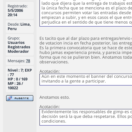
lado que dijera que la entrega de trabajos es
Registrado:
la única fecha que se menciona es el plazo d
5/5/2006
concursos permiten votar las entradas desd
20:14
empiezan a subir, y en esos casos el que ent
perjudica en el sentido de que tiene menos o
Desde:
Lima,
Peru
Grupo:
Es tacito que al dar plazo para entregas/envio 
Usuarios
de votacion incia en fecha posterior, las entreg
Registrados
Es la primera convocatoria que se hace de est
Moderador
hubo jamas experiencia previa, y parecia impe
forma que no se pulieron bien. Anotamos toda
Mensajes:
78
observaciones.
Nivel : 7; EXP
Acotación:
: 77
Aún en este momento el banner del concurso
HP : 0 / 169
invitando a la gente a participar.
MP : 26 /
10022
Anotamos esto.
Acotación:
Evidentemente los responsables de gimp-es 
decisión será la que deba respetarse. Ellos p
condiciones.