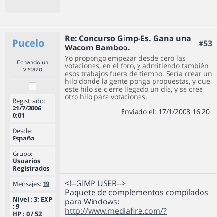
Re: Concurso Gimp-Es. Gana una
Pucelo
#53
Wacom Bamboo.
Yo propongo empezar desde cero las
Echando un
votaciones, en el foro, y admitiendo también
vistazo
esos trabajos fuera de tiempo. Sería crear un
hilo donde la gente ponga propuestas, y que
este hilo se cierre llegado un día, y se cree
otro hilo para votaciones.
Registrado:
21/7/2006
Enviado el: 17/1/2008 16:20
0:01
Desde:
España
Grupo:
Usuarios
Registrados
<!--GIMP USER-->
Mensajes:
19
Paquete de complementos compilados
Nivel : 3; EXP
para Windows:
: 9
http://www.mediafire.com/?
HP : 0 / 52