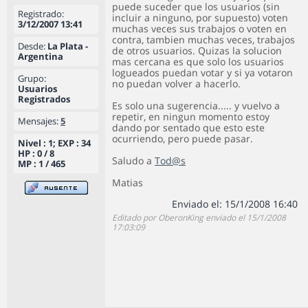
puede suceder que los usuarios (sin
Registrado:
incluir a ninguno, por supuesto) voten
3/12/2007 13:41
muchas veces sus trabajos o voten en
contra, tambien muchas veces, trabajos
Desde:
La Plata -
de otros usuarios. Quizas la solucion
Argentina
mas cercana es que solo los usuarios
logueados puedan votar y si ya votaron
Grupo:
no puedan volver a hacerlo.
Usuarios
Registrados
Es solo una sugerencia..... y vuelvo a
repetir, en ningun momento estoy
Mensajes:
5
dando por sentado que esto este
ocurriendo, pero puede pasar.
Nivel : 1; EXP : 34
HP : 0 / 8
Saludo a
Tod@s
MP : 1 / 465
Matias
Enviado el: 15/1/2008 16:40
Editado por OberonKing enviado el 15/1/2008
17:03:09