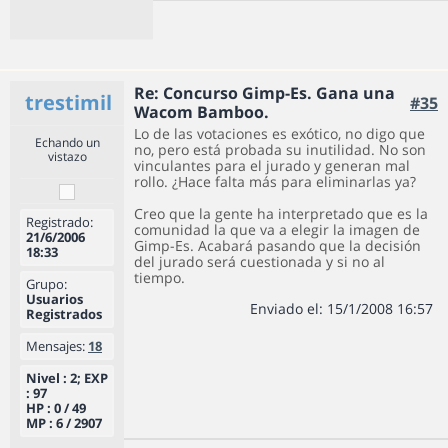
Re: Concurso Gimp-Es. Gana una
trestimil
#35
Wacom Bamboo.
Lo de las votaciones es exótico, no digo que
Echando un
no, pero está probada su inutilidad. No son
vistazo
vinculantes para el jurado y generan mal
rollo. ¿Hace falta más para eliminarlas ya?
Creo que la gente ha interpretado que es la
Registrado:
comunidad la que va a elegir la imagen de
21/6/2006
Gimp-Es. Acabará pasando que la decisión
18:33
del jurado será cuestionada y si no al
tiempo.
Grupo:
Usuarios
Enviado el: 15/1/2008 16:57
Registrados
Mensajes:
18
Nivel : 2; EXP
: 97
HP : 0 / 49
MP : 6 / 2907