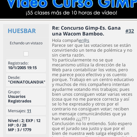
Re: Concurso Gimp-Es. Gana
HUESBAR
#32
una Wacom Bamboo.
Hola compañ
er@s
Echando un vistazo
Parece ser que las votaciones se están
convirtiendo un tema de polémica y no
sin cierta razón.
Yo particularmente no se que
Registrado:
mecanismo utiliza la dirección de la
10/1/2005 19:15
Web para contabilizar los votos, pero
me parece poco efectivo y os cuento
Desde:
porque. Trabajo en un centro educativo
"CHINATOLANDIA"
y muchos de mis compañero intentan
ayudarme votando mis trabajos; pues
Grupo:
bien unos consiguen votar varias veces
Usuarios
(cosa que no me parece correcta y así
Registrados
se lo he expresado y otros por el
contrario no consiguen votar; reciben
Mensajes:
11
un mensaje comunicándoles que ya
han votado ¿¿¿??? )
Nivel : 2; EXP : 12
Conclusión no lo entiendo. Solo espero
HP : 0 / 28
que el jurado sea justo y que por el
MP : 3 / 1779
bien de nuestra web salga elegido un