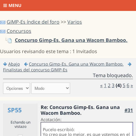
MENU
GIMP-Es índice del foro
>>
Varios
Concursos
Concurso Gimp-Es. Gana una Wacom Bamboo.
Usuarios revisando este tema : 1 Invitados
Abajo
Concurso Gimp-Es. Gana una Wacom Bamboo.
Finalistas del concurso GIMP-Es
Tema bloqueado.
«
1
2
3
(4)
5
6
»
Re: Concurso Gimp-Es. Gana una
SP55
#31
Wacom Bamboo.
Acotación:
Echando un
vistazo
Pucelo escribió:
Yo creo que lo mejor, es que votemos en el