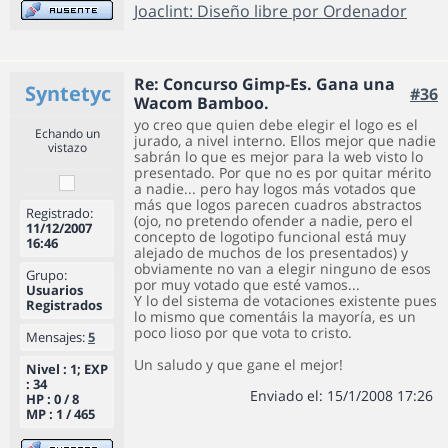
Joaclint: Diseño libre por Ordenador
Re: Concurso Gimp-Es. Gana una
Syntetyc
#36
Wacom Bamboo.
yo creo que quien debe elegir el logo es el
Echando un
jurado, a nivel interno. Ellos mejor que nadie
vistazo
sabrán lo que es mejor para la web visto lo
presentado. Por que no es por quitar mérito
a nadie... pero hay logos más votados que
más que logos parecen cuadros abstractos
Registrado:
(ojo, no pretendo ofender a nadie, pero el
11/12/2007
concepto de logotipo funcional está muy
16:46
alejado de muchos de los presentados) y
obviamente no van a elegir ninguno de esos
Grupo:
por muy votado que esté vamos...
Usuarios
Y lo del sistema de votaciones existente pues
Registrados
lo mismo que comentáis la mayoría, es un
poco lioso por que vota to cristo.
Mensajes:
5
Un saludo y que gane el mejor!
Nivel : 1; EXP
: 34
Enviado el: 15/1/2008 17:26
HP : 0 / 8
MP : 1 / 465