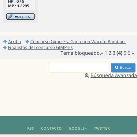
HP : 0 / 5
MP : 1 / 295
Arriba
Concurso Gimp-Es. Gana una Wacom Bamboo.
Finalistas del concurso GIMP-Es
Tema bloqueado.
«
1
2
3
(4)
5
6
»
Buscar
Búsqueda Avanzada
RSS
CONTACTO
GOOGLE+
TWITTER