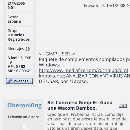
21/7/2006
Enviado el: 15/1/2008 1
0:01
Desde:
España
Grupo:
Usuarios
Registrados
Mensajes:
19
<!--GIMP USER-->
Nivel : 3; EXP
Paquete de complementos compilados p
: 9
Windows:
HP : 0 / 52
http://www.mediafire.com/?0c1qjbq20ml
MP : 6 / 3062
Importante: ANALIZAR CON ANTIVIRUS A
DE USAR, por si acaso.
Re: Concurso Gimp-Es. Gana
OberonKing
#34
una Wacom Bamboo.
Creo que el Problema recide, como dije
Echando un vistazo
en otro post, que existe la posibilidad de
votar mas de una vez un mismo trabajo.
Esto es una gran desvantaja, ya que