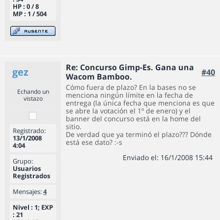
HP : 0 / 8
MP : 1 / 504
Re: Concurso Gimp-Es. Gana una
gez
#40
Wacom Bamboo.
Cómo fuera de plazo? En la bases no se
Echando un
menciona ningún límite en la fecha de
vistazo
entrega (la única fecha que menciona es que
se abre la votación el 1º de enero) y el
banner del concurso está en la home del
sitio.
Registrado:
De verdad que ya terminó el plazo??? Dónde
13/1/2008
está ese dato? :-s
4:04
Enviado el: 16/1/2008 15:44
Grupo:
Usuarios
Registrados
Mensajes:
4
Nivel : 1; EXP
: 21