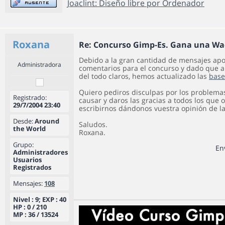
Joaclint: Diseño libre por Ordenador
Roxana
Re: Concurso Gimp-Es. Gana una W
Debido a la gran cantidad de mensajes ap
Administradora
comentarios para el concurso y dado que 
del todo claros, hemos actualizado las
base
Quiero pediros disculpas por los problem
Registrado:
causar y daros las gracias a todos los que
29/7/2004 23:40
escribirnos dándonos vuestra opinión de la
Desde:
Around
Saludos.
the World
Roxana.
Grupo:
En
Administradores
Usuarios
Registrados
Mensajes:
108
Nivel : 9; EXP : 40
HP : 0 / 210
MP : 36 / 13524