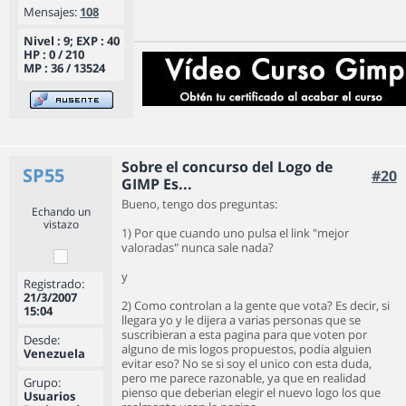
Mensajes:
108
Nivel : 9; EXP : 40
HP : 0 / 210
MP : 36 / 13524
Sobre el concurso del Logo de
SP55
#20
GIMP Es...
Bueno, tengo dos preguntas:
Echando un
vistazo
1) Por que cuando uno pulsa el link "mejor
valoradas" nunca sale nada?
y
Registrado:
21/3/2007
2) Como controlan a la gente que vota? Es decir, si
15:04
llegara yo y le dijera a varias personas que se
suscribieran a esta pagina para que voten por
Desde:
alguno de mis logos propuestos, podia alguien
Venezuela
evitar eso? No se si soy el unico con esta duda,
pero me parece razonable, ya que en realidad
Grupo:
pienso que deberian elegir el nuevo logo los que
Usuarios