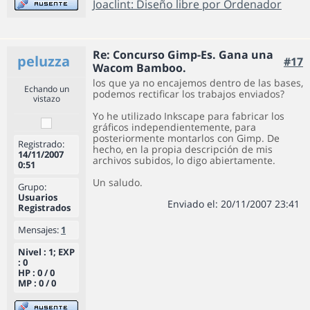
Joaclint: Diseño libre por Ordenador
Re: Concurso Gimp-Es. Gana una
peluzza
#17
Wacom Bamboo.
los que ya no encajemos dentro de las bases,
Echando un
podemos rectificar los trabajos enviados?
vistazo
Yo he utilizado Inkscape para fabricar los
gráficos independientemente, para
posteriormente montarlos con Gimp. De
Registrado:
hecho, en la propia descripción de mis
14/11/2007
archivos subidos, lo digo abiertamente.
0:51
Un saludo.
Grupo:
Usuarios
Enviado el: 20/11/2007 23:41
Registrados
Mensajes:
1
Nivel : 1; EXP
: 0
HP : 0 / 0
MP : 0 / 0