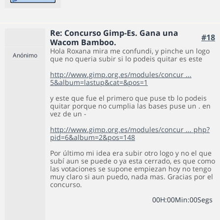
Re: Concurso Gimp-Es. Gana una
#18
Wacom Bamboo.
Hola Roxana mira me confundi, y pinche un logo
Anónimo
que no queria subir si lo podeis quitar es este
http://www.gimp.org.es/modules/concur ...
5&album=lastup&cat=&pos=1
y este que fue el primero que puse tb lo podeis
quitar porque no cumplia las bases puse un . en
vez de un -
http://www.gimp.org.es/modules/concur ... php?
pid=6&album=2&pos=148
Por último mi idea era subir otro logo y no el que
subí aun se puede o ya esta cerrado, es que como
las votaciones se supone empiezan hoy no tengo
muy claro si aun puedo, nada mas. Gracias por el
concurso.
0
0
H
:
0
0
Min
:
0
0
Segs