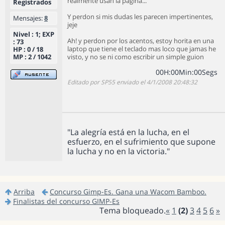
realmente usan la pagina...
Registrados
Y perdon si mis dudas les parecen impertinentes,
Mensajes:
8
jeje
Nivel : 1; EXP
Ah! y perdon por los acentos, estoy horita en una
: 73
laptop que tiene el teclado mas loco que jamas he
HP : 0 / 18
MP : 2 / 1042
visto, y no se ni como escribir un simple guion
0
0
H
:
0
0
Min
:
0
0
Segs
Editado por SP55 enviado el 4/1/2008 20:48:32
"La alegría está en la lucha, en el
esfuerzo, en el sufrimiento que supone
la lucha y no en la victoria."
Arriba
Concurso Gimp-Es. Gana una Wacom Bamboo.
Finalistas del concurso GIMP-Es
Tema bloqueado.
«
1
(2)
3
4
5
6
»