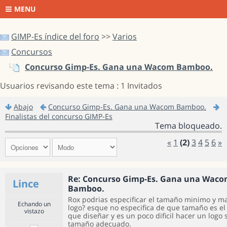
MENU
GIMP-Es índice del foro
>>
Varios
Concursos
Concurso Gimp-Es. Gana una Wacom Bamboo.
Usuarios revisando este tema : 1 Invitados
Abajo
Concurso Gimp-Es. Gana una Wacom Bamboo.
Finalistas del concurso GIMP-Es
Tema bloqueado.
«
1
(2)
3
4
5
6
»
Re: Concurso Gimp-Es. Gana una Wac
Lince
Bamboo.
Rox podrias especificar el tamaño minimo y m
Echando un
logo? esque no especifica de que tamaño es el
vistazo
que diseñar y es un poco dificil hacer un logo 
tamaño adecuado.