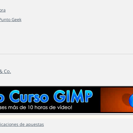
ora
Punto Geek
& Co.
icaciones de apuestas