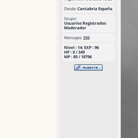
Desde:
Cantabria España
Grupo:
Usuarios Registrados
Moderador
Mensajes:
256
Nivel : 14; EXP : 96
HP : 0 / 349
MP : 85 / 18796