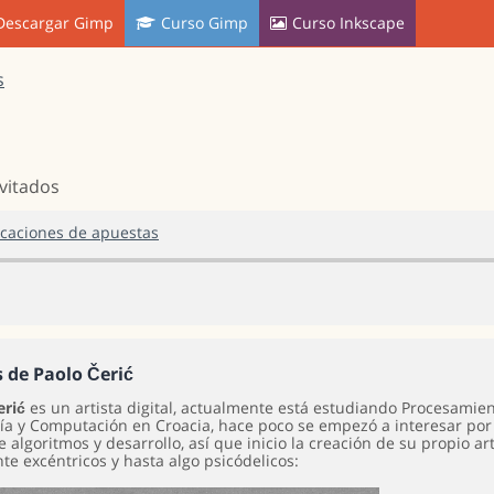
Descargar Gimp
Curso Gimp
Curso Inkscape
s
nvitados
icaciones de apuestas
s de Paolo Čerić
erić
es un artista digital, actualmente está estudiando Procesamie
ía y Computación en Croacia, hace poco se empezó a interesar por
e algoritmos y desarrollo, así que inicio la creación de su propio a
te excéntricos y hasta algo psicódelicos: