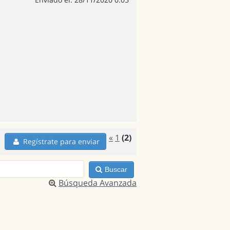
«
1
(2)
Regístrate para enviar
Buscar
Búsqueda Avanzada