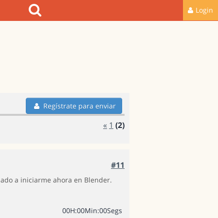
Login
Regístrate para enviar
«
1
(2)
#11
zado a iniciarme ahora en Blender.
0
0
H
:
0
0
Min
:
0
0
Segs