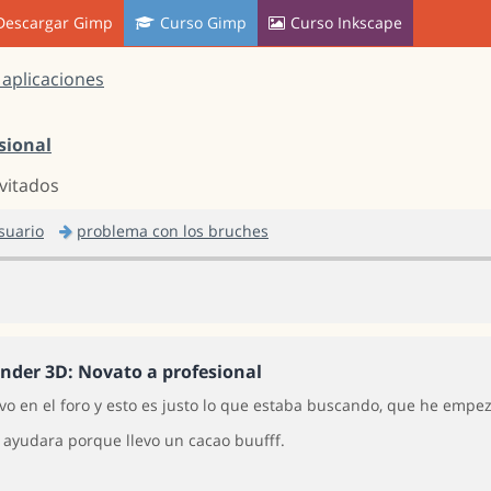
Descargar Gimp
Curso Gimp
Curso Inkscape
 aplicaciones
sional
nvitados
suario
problema con los bruches
ender 3D: Novato a profesional
vo en el foro y esto es justo lo que estaba buscando, que he empe
 ayudara porque llevo un cacao buufff.