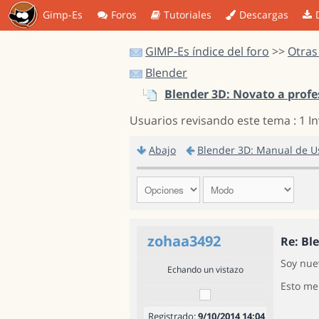
Gimp-Es
Foros
Tutoriales
Descargas
GIMP-Es índice del foro
>>
Otras
Blender
Blender 3D: Novato a profe
Usuarios revisando este tema : 1 I
Abajo
Blender 3D: Manual de U
zohaa3492
Re: Bl
Soy nue
Echando un vistazo
Esto me
Registrado:
9/10/2014 14:04