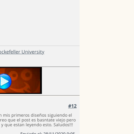
ckefeller University
#12
n mis primeros diseños siguiendo el
creo que el post es basntate viejo pero
y que estan leyendo esto. Saludos!!!
Enviado el: 28/11/2020 0:05