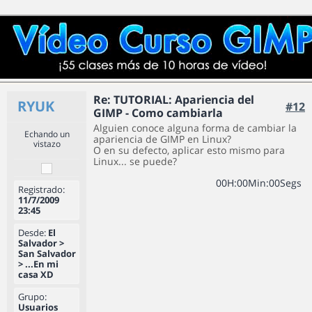
Re: TUTORIAL: Apariencia del
RYUK
#12
GIMP - Como cambiarla
Alguien conoce alguna forma de cambiar la
Echando un
apariencia de GIMP en Linux?
vistazo
O en su defecto, aplicar esto mismo para
Linux... se puede?
0
0
H
:
0
0
Min
:
0
0
Segs
Registrado:
11/7/2009
23:45
Desde:
El
Salvador >
San Salvador
> ...En mi
casa XD
Grupo:
Usuarios