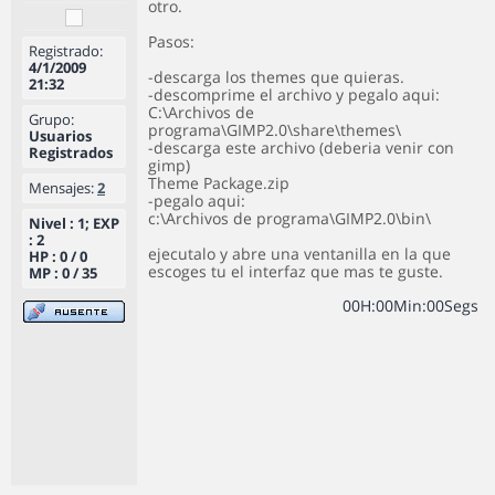
otro.
Pasos:
Registrado:
4/1/2009
-descarga los themes que quieras.
21:32
-descomprime el archivo y pegalo aqui:
C:\Archivos de
Grupo:
programa\GIMP2.0\share\themes\
Usuarios
-descarga este archivo (deberia venir con
Registrados
gimp)
Theme Package.zip
Mensajes:
2
-pegalo aqui:
c:\Archivos de programa\GIMP2.0\bin\
Nivel : 1; EXP
: 2
ejecutalo y abre una ventanilla en la que
HP : 0 / 0
escoges tu el interfaz que mas te guste.
MP : 0 / 35
0
0
H
:
0
0
Min
:
0
0
Segs