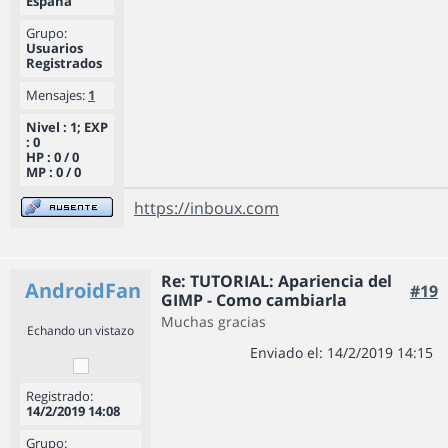
España
Grupo:
Usuarios
Registrados
Mensajes:
1
Nivel : 1; EXP
: 0
HP : 0 / 0
MP : 0 / 0
https://inboux.com
Re: TUTORIAL: Apariencia del
AndroidFan
#19
GIMP - Como cambiarla
Muchas gracias
Echando un vistazo
Enviado el: 14/2/2019 14:15
Registrado:
14/2/2019 14:08
Grupo: