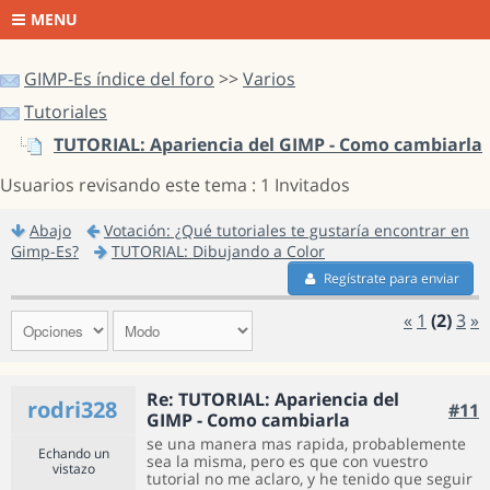
MENU
GIMP-Es índice del foro
>>
Varios
Tutoriales
TUTORIAL: Apariencia del GIMP - Como cambiarla
Usuarios revisando este tema : 1 Invitados
Abajo
Votación: ¿Qué tutoriales te gustaría encontrar en
Gimp-Es?
TUTORIAL: Dibujando a Color
Regístrate para enviar
«
1
(2)
3
»
Re: TUTORIAL: Apariencia del
rodri328
#11
GIMP - Como cambiarla
se una manera mas rapida, probablemente
Echando un
sea la misma, pero es que con vuestro
vistazo
tutorial no me aclaro, y he tenido que seguir