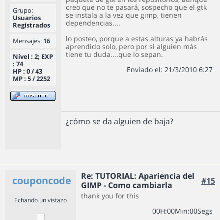
creo que no te pasará, sospecho que el gtk
Grupo:
se instala a la vez que gimp, tienen
Usuarios
dependencias....
Registrados
lo posteo, porque a estas alturas ya habrás
Mensajes:
16
aprendido solo, pero por si alguien más
tiene tu duda....que lo sepan.
Nivel : 2; EXP
: 74
Enviado el: 21/3/2010 6:27
HP : 0 / 43
MP : 5 / 2252
¿cómo se da alguien de baja?
Re: TUTORIAL: Apariencia del
couponcode
#15
GIMP - Como cambiarla
thank you for this
Echando un vistazo
0
0
H
:
0
0
Min
:
0
0
Segs