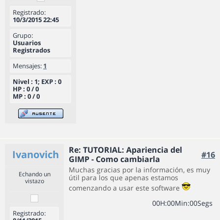
Registrado:
10/3/2015 22:45
Grupo:
Usuarios
Registrados
Mensajes:
1
Nivel : 1; EXP : 0
HP : 0 / 0
MP : 0 / 0
Re: TUTORIAL: Apariencia del
Ivanovich
#16
GIMP - Como cambiarla
Muchas gracias por la información, es muy
Echando un
útil para los que apenas estamos
vistazo
comenzando a usar este software
0
0
H
:
0
0
Min
:
0
0
Segs
Registrado: