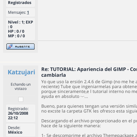
Registrados
Mensajes:
1
Nivel : 1; EXP
: 0
HP : 0 / 0
MP : 0 / 0
Re: TUTORIAL: Apariencia del GIMP - C
Katzujari
cambiarla
Yo que uso la ersión 2.4.6 de Gimp (no me he
Echando un
reciente) Tube que ingeniarmelas para obtene
vistazo
porque sinceramente,e l tutorial interno no m
ayuda en absoluto ·-·...
Bueno, para quienes tengan una versión simila
Registrado:
no excste la carpeta GTK les ofresco esta sigui
26/10/2008
22:12
Descargando el archivo proporcionado en el pr
hace de la siguiente manera:
Desde:
México
1- Se descomprime el archivo Themepackage.z