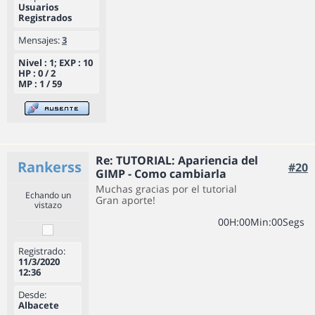
Usuarios
Registrados
Mensajes:
3
Nivel : 1; EXP : 10
HP : 0 / 2
MP : 1 / 59
Re: TUTORIAL: Apariencia del
Rankerss
#20
GIMP - Como cambiarla
Muchas gracias por el tutorial
Echando un
Gran aporte!
vistazo
0
0
H
:
0
0
Min
:
0
0
Segs
Registrado:
11/3/2020
12:36
Desde:
Albacete