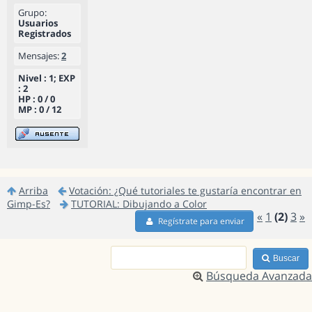
Grupo:
Usuarios
Registrados
Mensajes:
2
Nivel : 1; EXP
: 2
HP : 0 / 0
MP : 0 / 12
Arriba
Votación: ¿Qué tutoriales te gustaría encontrar en
Gimp-Es?
TUTORIAL: Dibujando a Color
«
1
(2)
3
»
Regístrate para enviar
Buscar
Búsqueda Avanzada