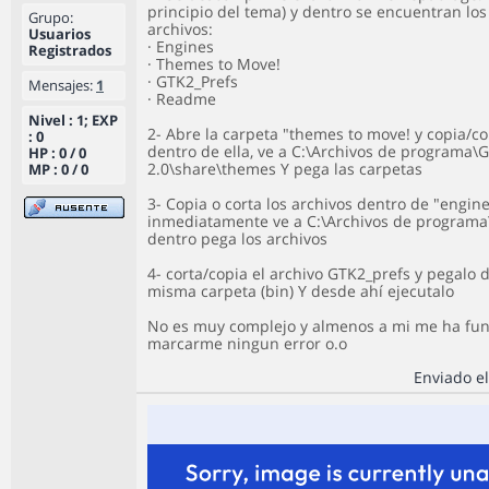
principio del tema) y dentro se encuentran los
Grupo:
archivos:
Usuarios
· Engines
Registrados
· Themes to Move!
· GTK2_Prefs
Mensajes:
1
· Readme
Nivel : 1; EXP
2- Abre la carpeta "themes to move! y copia/co
: 0
dentro de ella, ve a C:\Archivos de programa\
HP : 0 / 0
2.0\share\themes Y pega las carpetas
MP : 0 / 0
3- Copia o corta los archivos dentro de "engine
inmediatamente ve a C:\Archivos de programa
dentro pega los archivos
4- corta/copia el archivo GTK2_prefs y pegalo 
misma carpeta (bin) Y desde ahí ejecutalo
No es muy complejo y almenos a mi me ha fun
marcarme ningun error o.o
Enviado el