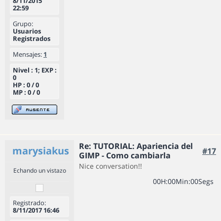
8/11/2015
22:59
Grupo:
Usuarios
Registrados
Mensajes:
1
Nivel : 1; EXP :
0
HP : 0 / 0
MP : 0 / 0
Re: TUTORIAL: Apariencia del
marysiakus
#17
GIMP - Como cambiarla
Nice conversation!!
Echando un vistazo
0
0
H
:
0
0
Min
:
0
0
Segs
Registrado:
8/11/2017 16:46