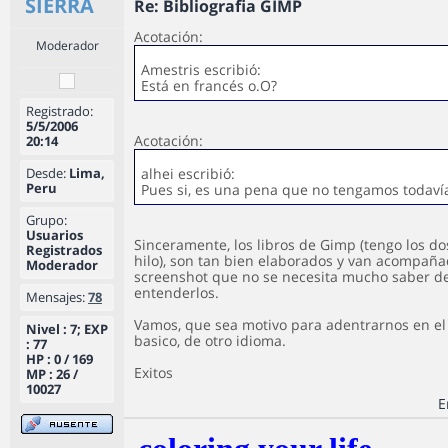
SIERRA
Re: Bibliografia GIMP
Acotación:
Moderador
Amestris escribió:
Está en francés o.O?
Registrado:
5/5/2006
Acotación:
20:14
Desde:
Lima,
alhei escribió:
Peru
Pues si, es una pena que no tengamos todaví
Grupo:
Usuarios
Sinceramente, los libros de Gimp (tengo los do
Registrados
hilo), son tan bien elaborados y van acompañ
Moderador
screenshot que no se necesita mucho saber d
entenderlos.
Mensajes:
78
Vamos, que sea motivo para adentrarnos en el
Nivel : 7; EXP
basico, de otro idioma.
: 77
HP : 0 / 169
Exitos
MP : 26 /
10027
E