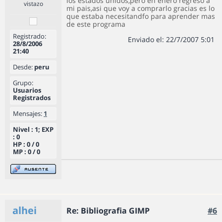
los estados unidos,pero en enero regreso a
vistazo
mi pais,asi que voy a comprarlo gracias es lo
que estaba necesitandfo para aprender mas
de este programa
Registrado:
Enviado el: 22/7/2007 5:01
28/8/2006
21:40
Desde:
peru
Grupo:
Usuarios
Registrados
Mensajes:
1
Nivel : 1; EXP
: 0
HP : 0 / 0
MP : 0 / 0
alhei
Re: Bibliografia GIMP
#6