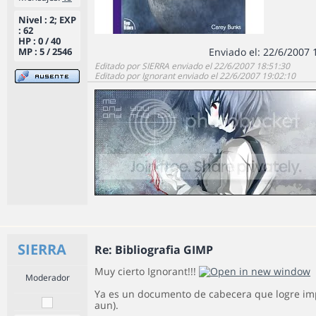
Nivel : 2; EXP
: 62
HP : 0 / 40
MP : 5 / 2546
Enviado el: 22/6/2007 
Editado por SIERRA enviado el 22/6/2007 18:51:30
Editado por Ignorant enviado el 22/6/2007 19:02:10
SIERRA
Re: Bibliografia GIMP
Muy cierto Ignorant!!!
Moderador
Ya es un documento de cabecera que logre imp
aun).