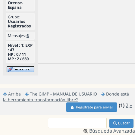
Orense-
España
Grupo:
Usuarios
Registrados
Mensajes:
6
Nivel : 1; EXP
: 47
HP : 0 / 11
MP : 2 / 650
Arriba
The GIMP - MANUAL DE USUARIO
Donde está
la herramienta transformación libre?
(1)
2
»
Regístrate para enviar
Buscar
Búsqueda Avanzada