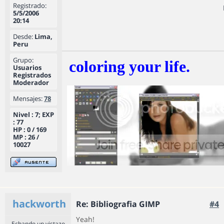
Registrado:
5/5/2006
20:14
Desde:
Lima,
Peru
Grupo:
coloring your life.
Usuarios
Registrados
Moderador
Mensajes:
78
Nivel : 7; EXP
: 77
HP : 0 / 169
MP : 26 /
10027
hackworth
Re: Bibliografia GIMP
#4
Yeah!
Echando un vistazo