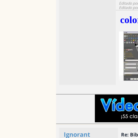
Editado po
Editado po
colo
Ignorant
Re: Bi