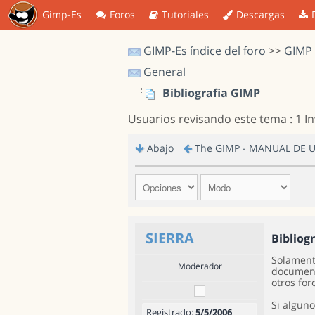
Gimp-Es
Foros
Tutoriales
Descargas
GIMP-Es índice del foro
>>
GIMP
General
Bibliografia GIMP
Usuarios revisando este tema : 1 I
Abajo
The GIMP - MANUAL DE 
SIERRA
Bibliog
Solament
Moderador
documenta
otros for
Si alguno
Registrado:
5/5/2006