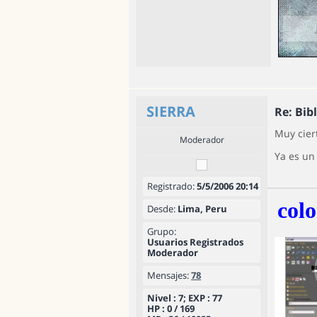
SIERRA
Re: Bib
Muy cier
Moderador
Ya es un
Registrado:
5/5/2006 20:14
colo
Desde:
Lima, Peru
Grupo:
Usuarios Registrados
Moderador
Mensajes:
78
Nivel : 7; EXP : 77
HP : 0 / 169