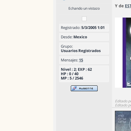
Y de
ES
Echando un vistazo
Registrado:
5/3/2005 1:01
Desde:
Mexico
Grupo:
Usuarios Registrados
Mensajes:
15
Nivel : 2; EXP : 62
HP : 0 / 40
MP : 5 / 2546
Editado p
Editado p