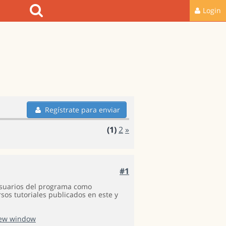
Login
Regístrate para enviar
(1)
2
»
#1
 usuarios del programa como
sos tutoriales publicados en este y