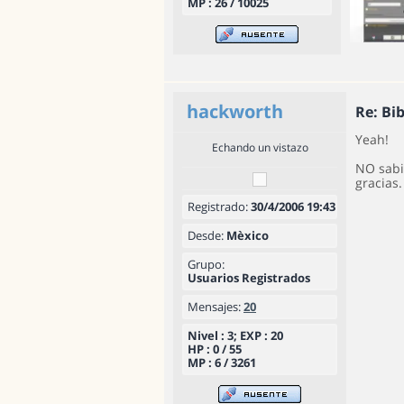
MP : 26 / 10025
hackworth
Re: Bi
Yeah!
Echando un vistazo
NO sabi
gracias.
Registrado:
30/4/2006 19:43
Desde:
Mèxico
Grupo:
Usuarios Registrados
Mensajes:
20
Nivel : 3; EXP : 20
HP : 0 / 55
MP : 6 / 3261