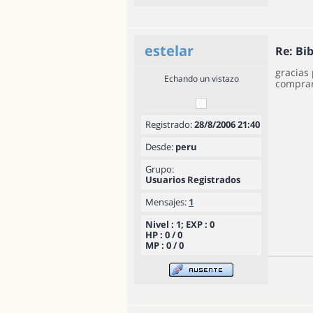
estelar
Re: Bi
gracias 
Echando un vistazo
comprar
Registrado:
28/8/2006 21:40
Desde:
peru
Grupo:
Usuarios Registrados
Mensajes:
1
Nivel : 1; EXP : 0
HP : 0 / 0
MP : 0 / 0