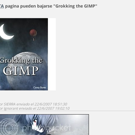
TA
pagina pueden bajarse "Grokking the GIMP"
or SIERRA enviado el 22/6/2007 18:51:30
or Ignorant enviado el 22/6/2007 19:02:10