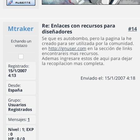
Re: Enlaces con recursos para
Mtraker
#14
diseñadores
Se que es autobombo, pero la pagina la he
Echando un
creado para ser utilizada por la comunidad.
vistazo
en
http://gnuser.com
en la sección de links
encontrareis mas recursos.
Ademas ingresare estos de aqui para dejar
la recopilacion mas completa.
Registrado:
15/1/2007
4:13
Enviado el: 15/1/2007 4:18
Desde:
España
Grupo:
Usuarios
Registrados
Mensajes:
1
Nivel : 1; EXP
: 0
HP : 0 / 0