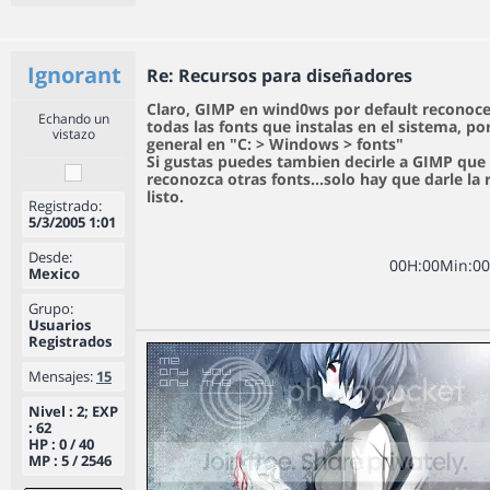
Ignorant
Re: Recursos para diseñadores
Claro, GIMP en wind0ws por default reconoc
Echando un
todas las fonts que instalas en el sistema, por
vistazo
general en "C: > Windows > fonts"
Si gustas puedes tambien decirle a GIMP que 
reconozca otras fonts...solo hay que darle la 
listo.
Registrado:
5/3/2005 1:01
Desde:
0
0
H
:
0
0
Min
:
0
0
Mexico
Grupo:
Usuarios
Registrados
Mensajes:
15
Nivel : 2; EXP
: 62
HP : 0 / 40
MP : 5 / 2546