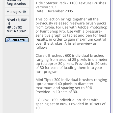
Title : Starter Pack - 1100 Texture Brushes
Registrados
Version : 1.3
Date : December 2005
Mensajes:
19
This collection brings together all the
Nivel : 3; EXP
previously released freeware brush packs
: 9
from Cybia. For use with Adobe Photoshop
HP : 0 / 52
MP : 6 / 3062
or Paint Shop Pro. Use with a pressure-
sensitive graphics tablet and pen for best
results, in order to gain maximum control
over the strokes. A brief overview as
follows ...
Classic Brushes : 600 individual brushes
ranging from around 25 pixels in diameter
up to approx 80 pixels. Provided in 20 sets
of 30 for ease of loading them into your
host program.
Mini Tips : 300 individual brushes ranging
upto around 40 pixels in diameter
maximum and spacing set to 50%.
Provided in 10 sets of 30.
CG Blox : 100 individual brushes with
spacing set to 80%. Provided in 10 sets of
10.