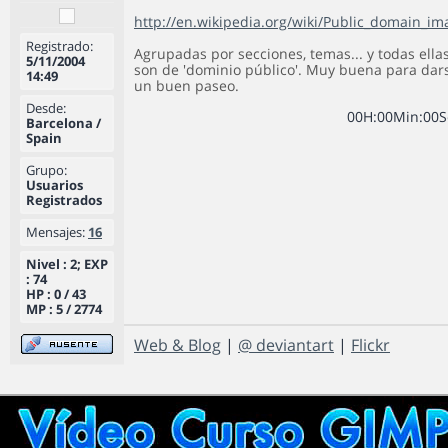
http://en.wikipedia.org/wiki/Public_domain_im
Registrado:
Agrupadas por secciones, temas... y todas ella
5/11/2004
son de 'dominio público'. Muy buena para dar
14:49
un buen paseo.
Desde:
0
0
H
:
0
0
Min
:
0
0
S
Barcelona /
Spain
Grupo:
Usuarios
Registrados
Mensajes:
16
Nivel : 2; EXP
: 74
HP : 0 / 43
MP : 5 / 2774
Web & Blog
|
@ deviantart
|
Flickr