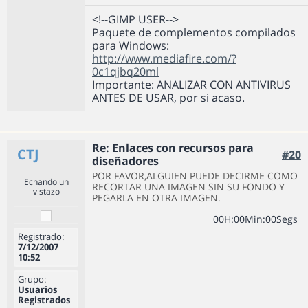
<!--GIMP USER-->
Paquete de complementos compilados
para Windows:
http://www.mediafire.com/?
0c1qjbq20ml
Importante: ANALIZAR CON ANTIVIRUS
ANTES DE USAR, por si acaso.
Re: Enlaces con recursos para
CTJ
#20
diseñadores
POR FAVOR,ALGUIEN PUEDE DECIRME COMO
Echando un
RECORTAR UNA IMAGEN SIN SU FONDO Y
vistazo
PEGARLA EN OTRA IMAGEN.
0
0
H
:
0
0
Min
:
0
0
Segs
Registrado:
7/12/2007
10:52
Grupo:
Usuarios
Registrados