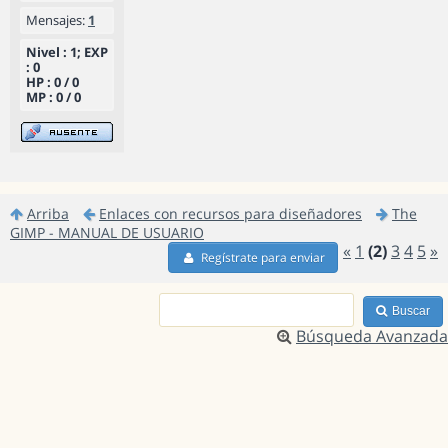
Mensajes:
1
Nivel : 1; EXP
: 0
HP : 0 / 0
MP : 0 / 0
Arriba
Enlaces con recursos para diseñadores
The
GIMP - MANUAL DE USUARIO
«
1
(2)
3
4
5
»
Regístrate para enviar
Buscar
Búsqueda Avanzada