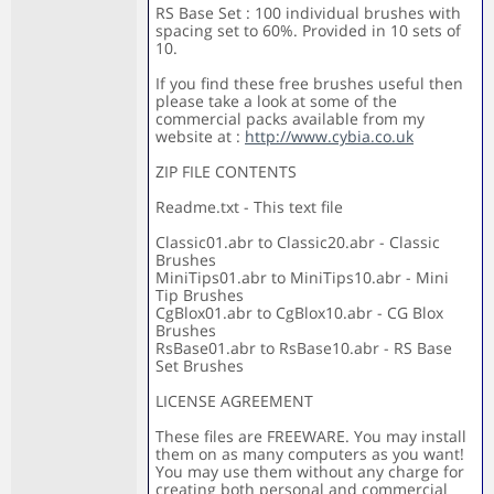
RS Base Set : 100 individual brushes with
spacing set to 60%. Provided in 10 sets of
10.
If you find these free brushes useful then
please take a look at some of the
commercial packs available from my
website at :
http://www.cybia.co.uk
ZIP FILE CONTENTS
Readme.txt - This text file
Classic01.abr to Classic20.abr - Classic
Brushes
MiniTips01.abr to MiniTips10.abr - Mini
Tip Brushes
CgBlox01.abr to CgBlox10.abr - CG Blox
Brushes
RsBase01.abr to RsBase10.abr - RS Base
Set Brushes
LICENSE AGREEMENT
These files are FREEWARE. You may install
them on as many computers as you want!
You may use them without any charge for
creating both personal and commercial