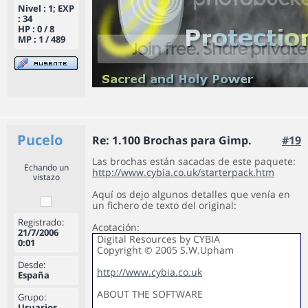
Nivel : 1; EXP
: 34
HP : 0 / 8
MP : 1 / 489
Pucelo
Re: 1.100 Brochas para Gimp.
#19
Las brochas están sacadas de este paquete:
Echando un
http://www.cybia.co.uk/starterpack.htm
vistazo
Aquí os dejo algunos detalles que venía en
un fichero de texto del original:
Registrado:
Acotación:
21/7/2006
Digital Resources by CYBIA
0:01
Copyright © 2005 S.W.Upham
Desde:
http://www.cybia.co.uk
España
ABOUT THE SOFTWARE
Grupo:
Usuarios