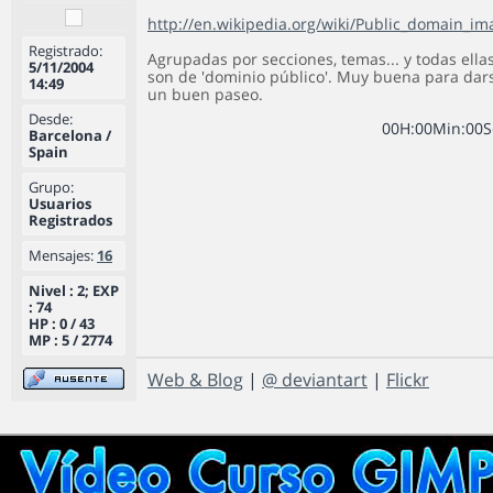
http://en.wikipedia.org/wiki/Public_domain_im
Registrado:
Agrupadas por secciones, temas... y todas ella
5/11/2004
son de 'dominio público'. Muy buena para dar
14:49
un buen paseo.
Desde:
0
0
H
:
0
0
Min
:
0
0
S
Barcelona /
Spain
Grupo:
Usuarios
Registrados
Mensajes:
16
Nivel : 2; EXP
: 74
HP : 0 / 43
MP : 5 / 2774
Web & Blog
|
@ deviantart
|
Flickr