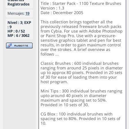
Title : Starter Pack - 1100 Texture Brushes
Registrados
Version : 1.3
Date : December 2005
Mensajes:
19
This collection brings together all the
Nivel : 3; EXP
previously released freeware brush packs
: 9
from Cybia. For use with Adobe Photoshop
HP : 0 / 52
MP : 6 / 3062
or Paint Shop Pro. Use with a pressure-
sensitive graphics tablet and pen for best
results, in order to gain maximum control
over the strokes. A brief overview as
follows ...
Classic Brushes : 600 individual brushes
ranging from around 25 pixels in diameter
up to approx 80 pixels. Provided in 20 sets
of 30 for ease of loading them into your
host program.
Mini Tips : 300 individual brushes ranging
upto around 40 pixels in diameter
maximum and spacing set to 50%.
Provided in 10 sets of 30.
CG Blox : 100 individual brushes with
spacing set to 80%. Provided in 10 sets of
10.