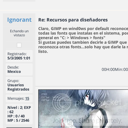
Ignorant
Re: Recursos para diseñadores
Claro, GIMP en wind0ws por default reconoc
Echando un
todas las fonts que instalas en el sistema, por
vistazo
general en "C: > Windows > fonts"
Si gustas puedes tambien decirle a GIMP que 
reconozca otras fonts...solo hay que darle la 
listo.
Registrado:
5/3/2005 1:01
Desde:
0
0
H
:
0
0
Min
:
0
0
Mexico
Grupo:
Usuarios
Registrados
Mensajes:
15
Nivel : 2; EXP
: 62
HP : 0 / 40
MP : 5 / 2546