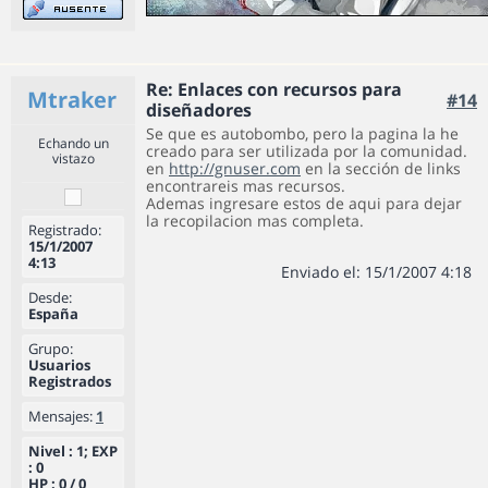
Re: Enlaces con recursos para
Mtraker
#14
diseñadores
Se que es autobombo, pero la pagina la he
Echando un
creado para ser utilizada por la comunidad.
vistazo
en
http://gnuser.com
en la sección de links
encontrareis mas recursos.
Ademas ingresare estos de aqui para dejar
la recopilacion mas completa.
Registrado:
15/1/2007
4:13
Enviado el: 15/1/2007 4:18
Desde:
España
Grupo:
Usuarios
Registrados
Mensajes:
1
Nivel : 1; EXP
: 0
HP : 0 / 0