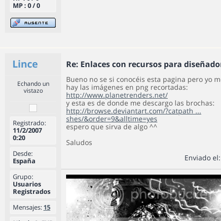
MP : 0 / 0
Lince
Re: Enlaces con recursos para diseñado
Bueno no se si conocéis esta pagina pero yo 
Echando un
hay las imágenes en png recortadas:
vistazo
http://www.planetrenders.net/
y esta es de donde me descargo las brochas:
http://browse.deviantart.com/?catpath ...
shes/&order=9&alltime=yes
Registrado:
espero que sirva de algo ^^
11/2/2007
0:20
Saludos
Desde:
Enviado el
España
Grupo:
Usuarios
Registrados
Mensajes:
15