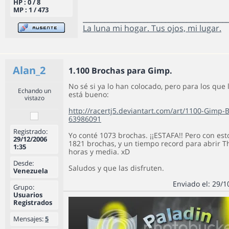
HP : 0 / 8
MP : 1 / 473
________________________________________
La luna mi hogar. Tus ojos, mi lugar.
Alan_2
1.100 Brochas para Gimp.
No sé si ya lo han colocado, pero para los que 
Echando un
está bueno:
vistazo
http://racertj5.deviantart.com/art/1100-Gimp-
63986091
Registrado:
Yo conté 1073 brochas. ¡¡ESTAFA!! Pero con esto
29/12/2006
1821 brochas, y un tiempo record para abrir 
1:35
horas y media. xD
Desde:
Saludos y que las disfruten.
Venezuela
Enviado el: 29/1
Grupo:
Usuarios
Registrados
Mensajes:
5