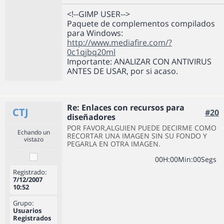
<!--GIMP USER-->
Paquete de complementos compilados
para Windows:
http://www.mediafire.com/?
0c1qjbq20ml
Importante: ANALIZAR CON ANTIVIRUS
ANTES DE USAR, por si acaso.
Re: Enlaces con recursos para
CTJ
#20
diseñadores
POR FAVOR,ALGUIEN PUEDE DECIRME COMO
Echando un
RECORTAR UNA IMAGEN SIN SU FONDO Y
vistazo
PEGARLA EN OTRA IMAGEN.
0
0
H
:
0
0
Min
:
0
0
Segs
Registrado:
7/12/2007
10:52
Grupo:
Usuarios
Registrados