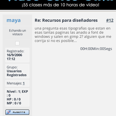
maya
Re: Recursos para diseñadores
#12
una pregunta esas tipografias que estan en
Echando un
esas tantas paginas las anado a font de
vistazo
windows y salen en gimp 2? alguien que me
corrija si no es posible...
0
0
H
:
0
0
Min
:
0
0
Segs
Registrado:
16/9/2006
17:12
Grupo:
Usuarios
Registrados
Mensajes:
1
Nivel : 1; EXP
: 0
HP : 0 / 0
MP : 0 / 0