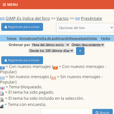
MENU
GIMP-Es índice del foro
>>
Varios
>>
Preséntate
Regístrate para enviar
Temas
Enviado por
Fecha de publicación
Respuestas
Visitas
Fecha
Ordenar por
Ir
Regístrate para enviar
= Con nuevos mensajes (
= Con nuevos mensajes -
Popular)
= Sin nuevos mensajes (
= Sin nuevos mensajes -
Popular)
= Tema bloqueado.
= El tema ha sido pegado.
= El tema ha sido incluido en la selección.
= Tema con encuesta.
Buscar