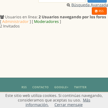
Búsqueda Avanzada
RSS
Usuarios en línea:
2 Usuarios navegando por los foros
[
Administrador
] [
Moderadores
]
2 Invitados
RSS
CONTACTO
GOOGLE+
TWITTER
Este sitio web utiliza cookies. Si continúas navegando,
© 2004 - 2018 Grupo de Usuarios de Gimp en Español -
Política de Privacidad
-
consideramos que aceptas su uso.
Más
Aviso Legal
información.
Cerrar mensaje