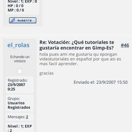
Nivel : 1; EXP : 0
HP : 0 / 0
MP : 0 / 0
Re: Votación: ¿Qué tutoriales te
el_rolas
#46
gustaría encontrar en Gimp-Es?
hola pues ami me gustaria qu epongan
Echando un
videotutoriales en español por que asi es
vistazo
mas facil aprender.
gracias
Registrado:
Enviado el: 23/9/2007 15:50
23/9/2007
0:25
Grupo:
Usuarios
Registrados
Mensajes:
2
Nivel : 1; EXP
: 2