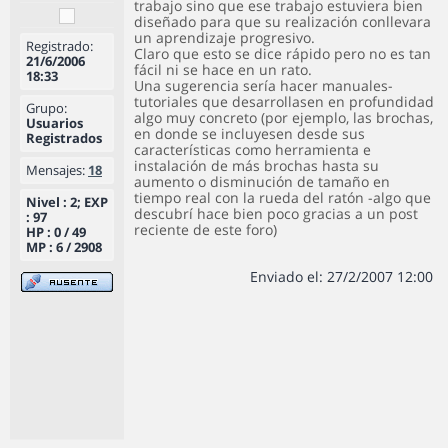
trabajo sino que ese trabajo estuviera bien
diseñado para que su realización conllevara
un aprendizaje progresivo.
Registrado:
Claro que esto se dice rápido pero no es tan
21/6/2006
fácil ni se hace en un rato.
18:33
Una sugerencia sería hacer manuales-
tutoriales que desarrollasen en profundidad
Grupo:
algo muy concreto (por ejemplo, las brochas,
Usuarios
en donde se incluyesen desde sus
Registrados
características como herramienta e
instalación de más brochas hasta su
Mensajes:
18
aumento o disminución de tamaño en
tiempo real con la rueda del ratón -algo que
Nivel : 2; EXP
descubrí hace bien poco gracias a un post
: 97
reciente de este foro)
HP : 0 / 49
MP : 6 / 2908
Enviado el: 27/2/2007 12:00