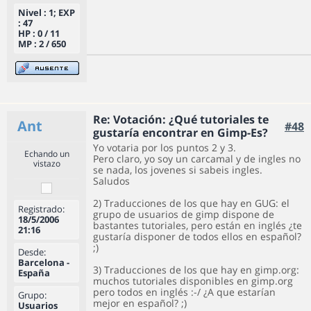
Nivel : 1; EXP
: 47
HP : 0 / 11
MP : 2 / 650
Re: Votación: ¿Qué tutoriales te
Ant
#48
gustaría encontrar en Gimp-Es?
Yo votaria por los puntos 2 y 3.
Echando un
Pero claro, yo soy un carcamal y de ingles no
vistazo
se nada, los jovenes si sabeis ingles.
Saludos
2) Traducciones de los que hay en GUG: el
Registrado:
grupo de usuarios de gimp dispone de
18/5/2006
bastantes tutoriales, pero están en inglés ¿te
21:16
gustaría disponer de todos ellos en español?
;)
Desde:
Barcelona -
3) Traducciones de los que hay en gimp.org:
España
muchos tutoriales disponibles en gimp.org
pero todos en inglés :-/ ¿A que estarían
Grupo:
mejor en español? ;)
Usuarios