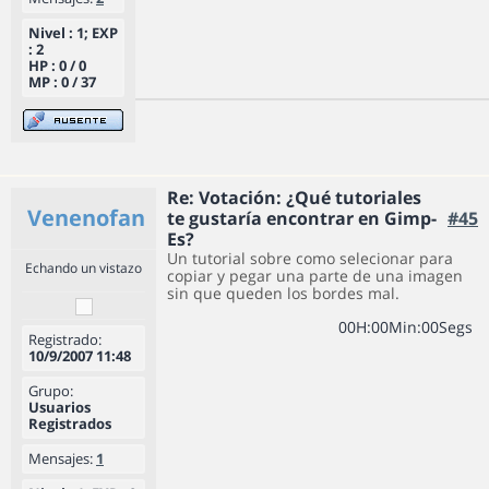
Nivel : 1; EXP
: 2
HP : 0 / 0
MP : 0 / 37
Re: Votación: ¿Qué tutoriales
Venenofan
te gustaría encontrar en Gimp-
#45
Es?
Un tutorial sobre como selecionar para
Echando un vistazo
copiar y pegar una parte de una imagen
sin que queden los bordes mal.
0
0
H
:
0
0
Min
:
0
0
Segs
Registrado:
10/9/2007 11:48
Grupo:
Usuarios
Registrados
Mensajes:
1