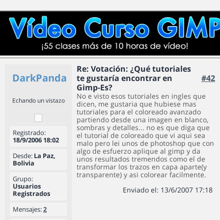
Re: Votación: ¿Qué tutoriales
DarkPanda
te gustaría encontrar en
#42
Gimp-Es?
No e visto esos tutoriales en ingles que
Echando un vistazo
dicen, me gustaria que hubiese mas
tutoriales para el coloreado avanzado
partiendo desde una imagen en blanco,
sombras y detalles... no es que diga que
Registrado:
el tutorial de coloreado que vi aqui sea
18/9/2006 18:02
malo pero lei unos de photoshop que con
algo de esfuerzo aplique al gimp y da
Desde:
La Paz,
unos resultados tremendos como el de
Bolivia
transformar los trazos en capa aparte(y
transparente) y asi colorear facilmente.
Grupo:
Usuarios
Enviado el: 13/6/2007 17:18
Registrados
Mensajes:
2