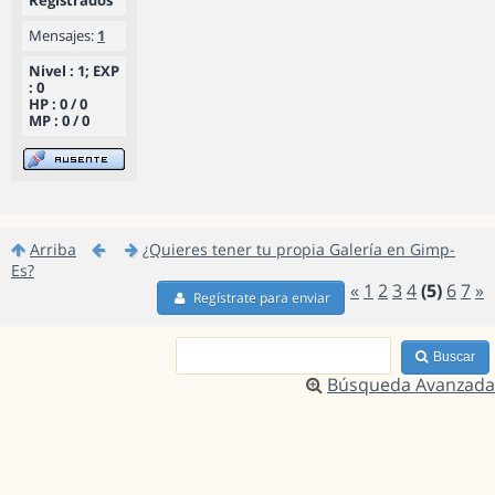
Registrados
Mensajes:
1
Nivel : 1; EXP
: 0
HP : 0 / 0
MP : 0 / 0
Arriba
¿Quieres tener tu propia Galería en Gimp-
Es?
«
1
2
3
4
(5)
6
7
»
Regístrate para enviar
Buscar
Búsqueda Avanzada