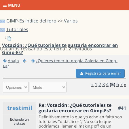
MENU
GIMP-Es índice del foro
>>
Varios
Tutoriales
Votación: ¿Qué tutoriales te gustaría encontrar en
Usuarios revisando este tema : 2 Invitados
Gimp-Es?
Abajo
¿Quieres tener tu propia Galería en Gimp-
Es?
Regístrate para enviar
«
1
2
3
4
(5)
6
7
»
Re: Votación: ¿Qué tutoriales te
trestimil
#41
gustaría encontrar en Gimp-Es?
Definitivamente lo que yo echo en falta son
Echando un
tutoriales "didácticos"; No solo lo que
vistazo
podríamos llamar el making off de un