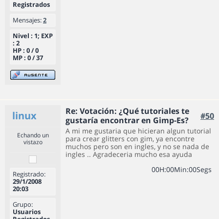
Registrados
Mensajes:
2
Nivel : 1; EXP
: 2
HP : 0 / 0
MP : 0 / 37
Re: Votación: ¿Qué tutoriales te
linux
#50
gustaría encontrar en Gimp-Es?
A mi me gustaria que hicieran algun tutorial
Echando un
para crear glitters con gim, ya encontre
vistazo
muchos pero son en ingles, y no se nada de
ingles
.. Agradeceria mucho esa ayuda
0
0
H
:
0
0
Min
:
0
0
Segs
Registrado:
29/1/2008
20:03
Grupo:
Usuarios