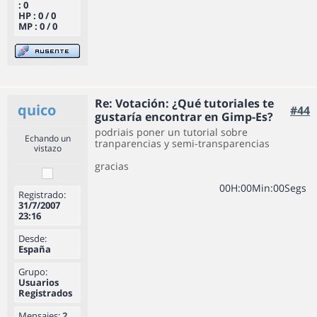
: 0
HP : 0 / 0
MP : 0 / 0
Re: Votación: ¿Qué tutoriales te
quico
#44
gustaría encontrar en Gimp-Es?
podriais poner un tutorial sobre
Echando un
tranparencias y semi-transparencias
vistazo
gracias
0
0
H
:
0
0
Min
:
0
0
Segs
Registrado:
31/7/2007
23:16
Desde:
España
Grupo:
Usuarios
Registrados
Mensajes:
2