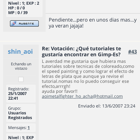
Nivel : 1; EXP : 2
HP : 0 / 0
MP : 0 / 39
Pendiente...pero en unos dias mas...y
ya veran jajaja!
Re: Votación: ¿Qué tutoriales te
shin_aoi
#43
gustaría encontrar en Gimp-Es?
L averdad me gustaria que hubiera mas
Echando un
tutoriales sobre tecnicas de coloreado,como
vistazo
el speed painting y como lograr el efecto de
letras de plata que aunque ya revise el
tutorial.nomas no lo puedo conseguir ese
efecto,arrrgh!
Registrado:
ayuda por favor!!
25/1/2007
aoimetalfighter_ho_acha@hotmail.com
22:41
Enviado el: 13/6/2007 23:24
Grupo:
Usuarios
Registrados
Mensajes:
1
Nivel : 1; EXP