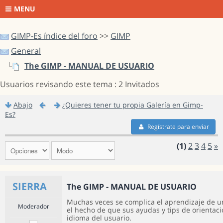
MENU
GIMP-Es índice del foro
>>
GIMP
General
The GIMP - MANUAL DE USUARIO
Usuarios revisando este tema : 2 Invitados
Abajo
¿Quieres tener tu propia Galería en Gimp-
Es?
Regístrate para enviar
(1)
2
3
4
5
»
SIERRA
The GIMP - MANUAL DE USUARIO
Muchas veces se complica el aprendizaje de 
Moderador
el hecho de que sus ayudas y tips de orientac
idioma del usuario.