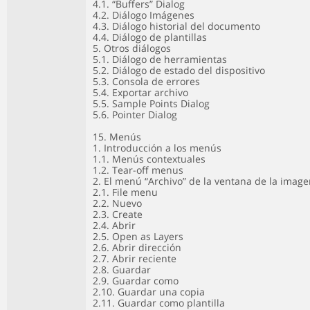
4.1. “Buffers” Dialog
4.2. Diálogo Imágenes
4.3. Diálogo historial del documento
4.4. Diálogo de plantillas
5. Otros diálogos
5.1. Diálogo de herramientas
5.2. Diálogo de estado del dispositivo
5.3. Consola de errores
5.4. Exportar archivo
5.5. Sample Points Dialog
5.6. Pointer Dialog
15. Menús
1. Introducción a los menús
1.1. Menús contextuales
1.2. Tear-off menus
2. El menú “Archivo” de la ventana de la imag
2.1. File menu
2.2. Nuevo
2.3. Create
2.4. Abrir
2.5. Open as Layers
2.6. Abrir dirección
2.7. Abrir reciente
2.8. Guardar
2.9. Guardar como
2.10. Guardar una copia
2.11. Guardar como plantilla