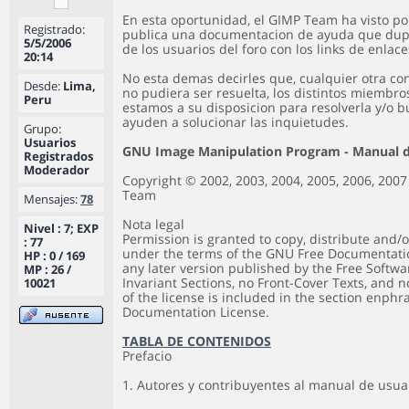
En esta oportunidad, el GIMP Team ha visto p
Registrado:
publica una documentacion de ayuda que dupl
5/5/2006
de los usuarios del foro con los links de enlac
20:14
No esta demas decirles que, cualquier otra c
Desde:
Lima,
no pudiera ser resuelta, los distintos miembros
Peru
estamos a su disposicion para resolverla y/o
ayuden a solucionar las inquietudes.
Grupo:
Usuarios
GNU Image Manipulation Program - Manual d
Registrados
Moderador
Copyright © 2002, 2003, 2004, 2005, 2006, 20
Team
Mensajes:
78
Nota legal
Nivel : 7; EXP
Permission is granted to copy, distribute and/
: 77
under the terms of the GNU Free Documentation
HP : 0 / 169
any later version published by the Free Softwa
MP : 26 /
Invariant Sections, no Front-Cover Texts, and 
10021
of the license is included in the section enph
Documentation License.
TABLA DE CONTENIDOS
Prefacio
1. Autores y contribuyentes al manual de usua