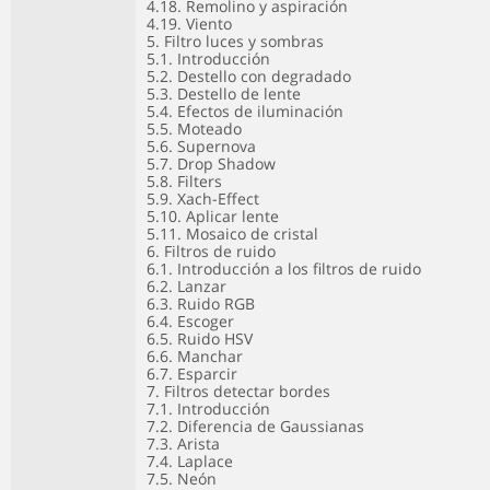
4.18. Remolino y aspiración
4.19. Viento
5. Filtro luces y sombras
5.1. Introducción
5.2. Destello con degradado
5.3. Destello de lente
5.4. Efectos de iluminación
5.5. Moteado
5.6. Supernova
5.7. Drop Shadow
5.8. Filters
5.9. Xach-Effect
5.10. Aplicar lente
5.11. Mosaico de cristal
6. Filtros de ruido
6.1. Introducción a los filtros de ruido
6.2. Lanzar
6.3. Ruido RGB
6.4. Escoger
6.5. Ruido HSV
6.6. Manchar
6.7. Esparcir
7. Filtros detectar bordes
7.1. Introducción
7.2. Diferencia de Gaussianas
7.3. Arista
7.4. Laplace
7.5. Neón