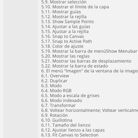
5.9. Mostrar selección
5.10. Mostrar el límite de la capa
5.11. Mostrar guías
5.12. Mostrar la rejilla
5.13. Show Sample Points
5.14. Ajustar a las guías
5.15. Ajustar a la rejilla
5.16. Snap to Canvas
5.17. Snap to Active Path
5.18. Color de ajuste
5.19. Mostrar la barra de menúShow Menubar
5.20. Mostrar las reglas
5.21. Mostrar las barras de desplazamiento
5.22. Mostrar la barra de estado
6. El menú “Imagen” de la ventana de la imag
6.1. Overview
6.2. Duplicar
6.3. Modo
6.4. Modo RGB
6.5. Modo a escala de grises
6.6. Modo indexado
6.7. Transformar
6.8. Voltear horizontalmente; Voltear vertical
6.9. Rotación
6.10. Guillotina
6.11. Tamaño del lienzo
6.12. Ajustar lienzo a las capas
6.13. Fit Canvas to Selection