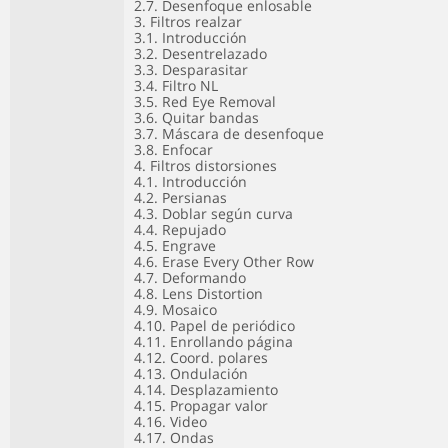
2.7. Desenfoque enlosable
3. Filtros realzar
3.1. Introducción
3.2. Desentrelazado
3.3. Desparasitar
3.4. Filtro NL
3.5. Red Eye Removal
3.6. Quitar bandas
3.7. Máscara de desenfoque
3.8. Enfocar
4. Filtros distorsiones
4.1. Introducción
4.2. Persianas
4.3. Doblar según curva
4.4. Repujado
4.5. Engrave
4.6. Erase Every Other Row
4.7. Deformando
4.8. Lens Distortion
4.9. Mosaico
4.10. Papel de periódico
4.11. Enrollando página
4.12. Coord. polares
4.13. Ondulación
4.14. Desplazamiento
4.15. Propagar valor
4.16. Video
4.17. Ondas