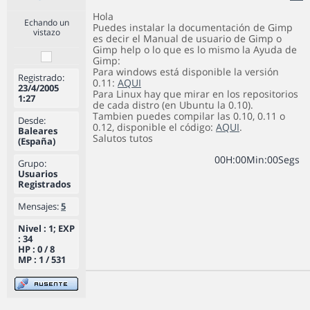
Hola
Echando un
Puedes instalar la documentación de Gimp
vistazo
es decir el Manual de usuario de Gimp o
Gimp help o lo que es lo mismo la Ayuda de
Gimp:
Para windows está disponible la versión
Registrado:
0.11:
AQUI
23/4/2005
Para Linux hay que mirar en los repositorios
1:27
de cada distro (en Ubuntu la 0.10).
Tambien puedes compilar las 0.10, 0.11 o
Desde:
0.12, disponible el código:
AQUI
.
Baleares
Salutos tutos
(España)
0
0
H
:
0
0
Min
:
0
0
Segs
Grupo:
Usuarios
Registrados
Mensajes:
5
Nivel : 1; EXP
: 34
HP : 0 / 8
MP : 1 / 531