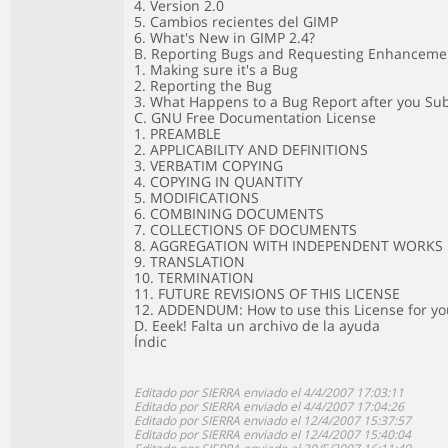
4. Version 2.0
5. Cambios recientes del GIMP
6. What's New in GIMP 2.4?
B. Reporting Bugs and Requesting Enhanceme
1. Making sure it's a Bug
2. Reporting the Bug
3. What Happens to a Bug Report after you Sub
C. GNU Free Documentation License
1. PREAMBLE
2. APPLICABILITY AND DEFINITIONS
3. VERBATIM COPYING
4. COPYING IN QUANTITY
5. MODIFICATIONS
6. COMBINING DOCUMENTS
7. COLLECTIONS OF DOCUMENTS
8. AGGREGATION WITH INDEPENDENT WORKS
9. TRANSLATION
10. TERMINATION
11. FUTURE REVISIONS OF THIS LICENSE
12. ADDENDUM: How to use this License for y
D. Eeek! Falta un archivo de la ayuda
Índic
Editado por SIERRA enviado el 4/4/2007 17:03:11
Editado por SIERRA enviado el 4/4/2007 17:04:26
Editado por SIERRA enviado el 12/4/2007 15:37:57
Editado por SIERRA enviado el 12/4/2007 15:40:04