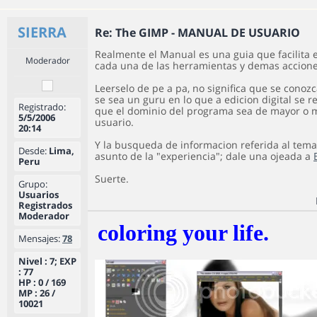
SIERRA
Re: The GIMP - MANUAL DE USUARIO
Realmente el Manual es una guia que facilita 
Moderador
cada una de las herramientas y demas accione
Leerselo de pe a pa, no significa que se conozc
se sea un guru en lo que a edicion digital se re
Registrado:
que el dominio del programa sea de mayor o 
5/5/2006
usuario.
20:14
Y la busqueda de informacion referida al tema
Desde:
Lima,
asunto de la "experiencia"; dale una ojeada a
Peru
Suerte.
Grupo:
Usuarios
Registrados
Moderador
coloring your life.
Mensajes:
78
Nivel : 7; EXP
: 77
HP : 0 / 169
MP : 26 /
10021