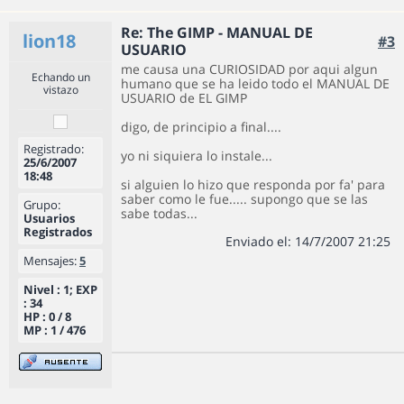
Re: The GIMP - MANUAL DE
lion18
#3
USUARIO
me causa una CURIOSIDAD por aqui algun
Echando un
humano que se ha leido todo el MANUAL DE
vistazo
USUARIO de EL GIMP
digo, de principio a final....
Registrado:
yo ni siquiera lo instale...
25/6/2007
18:48
si alguien lo hizo que responda por fa' para
saber como le fue..... supongo que se las
Grupo:
sabe todas...
Usuarios
Registrados
Enviado el: 14/7/2007 21:25
Mensajes:
5
Nivel : 1; EXP
: 34
HP : 0 / 8
MP : 1 / 476