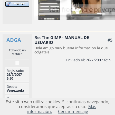
Re: The GIMP - MANUAL DE
ADGA
#5
USUARIO
Hola amigo muy buena información la que
Echando un
colgateis
vistazo
Enviado el: 26/7/2007 6:15
Registrado:
26/7/2007
5:50
Desde:
Venezuela
Grupo:
Este sitio web utiliza cookies. Si continúas navegando,
Usuarios
consideramos que aceptas su uso.
Más
Registrados
información.
Cerrar mensaje
Mensajes:
1