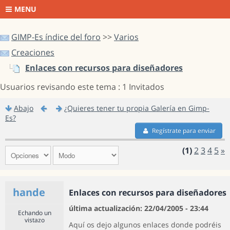
MENU
GIMP-Es índice del foro
>>
Varios
Creaciones
Enlaces con recursos para diseñadores
Usuarios revisando este tema : 1 Invitados
Abajo
¿Quieres tener tu propia Galería en Gimp-
Es?
Regístrate para enviar
(1)
2
3
4
5
»
hande
Enlaces con recursos para diseñadores
última actualización: 22/04/2005 - 23:44
Echando un
vistazo
Aquí os dejo algunos enlaces donde podréis