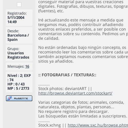
conseguir material para vuestras creaciones
digitales. Fotografias, dibujos, texturas, tipogra
(fuentes), etc.
Registrado:
5/11/2004
Iré actualizando este mensaje a medida que
14:49
tengamos mas, podéis contribuïr añadiendo
vuestros enlaces preferidos, a ser posible con
Desde:
comentarios sobre su contenido. Pedimos un 
Barcelona /
de calidad.
Spain
No están ordenadas bajo ningún concepto, os
Grupo:
recomiendo leer los comentarios sobre cada u
Usuarios
también aceptamos nuevos comentarios sobre
Registrados
sitios ya añadidos.
Mensajes:
16
:: FOTOGRAFIAS / TEXTURAS::
Nivel : 2; EXP
: 74
..........
HP : 0 / 43
MP : 5 / 2773
Stock photos: deviantART ||
http://browse.deviantart.com/stockart/
Varias categorias de fotos; animales, comida,
naturaleza, objetos, plantas, personas...
No requiere registro para descargar.
Las búsquedas están limitadas a suscriptores.
..........
Stock.xchng ||
http://www.sxc.hu/browse.pht