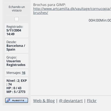
Brochas para GIMP:
Echando un
http://www.artcamilla.dk/vaultage/cornucopia
vistazo
brushes/
0
0
H
:
0
0
Min
:
0
Registrado:
5/11/2004
14:49
Desde:
Barcelona /
Spain
Grupo:
Usuarios
Registrados
Mensajes:
16
Nivel : 2; EXP
: 74
HP : 0 / 43
MP : 5 / 2773
Web & Blog
|
@ deviantart
|
Flickr