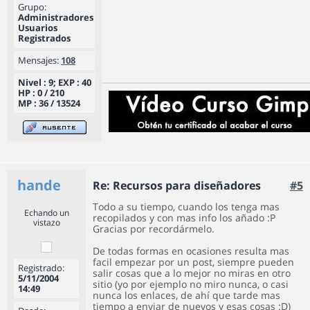
Grupo:
Administradores
Usuarios
Registrados
Mensajes:
108
Nivel : 9; EXP : 40
HP : 0 / 210
MP : 36 / 13524
hande
Re: Recursos para diseñadores
#5
Todo a su tiempo, cuando los tenga mas
Echando un
recopilados y con mas info los añado :P
vistazo
Gracias por recordármelo.
De todas formas en ocasiones resulta mas
facil empezar por un post, siempre pueden
Registrado:
salir cosas que a lo mejor no miras en otro
5/11/2004
sitio (yo por ejemplo no miro nunca, o casi
14:49
nunca los enlaces, de ahí que tarde mas
tiempo a enviar de nuevos y esas cosas :D)