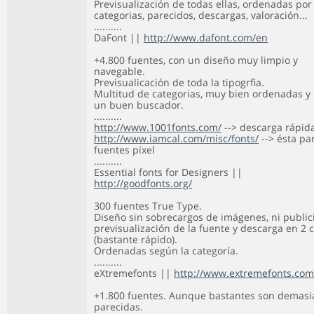
Previsualización de todas ellas, ordenadas por
categorias, parecidos, descargas, valoración...
..........
DaFont ||
http://www.dafont.com/en
+4.800 fuentes, con un diseño muy limpio y
navegable.
Previsualicación de toda la tipogrfia.
Multitud de categorias, muy bien ordenadas y
un buen buscador.
..........
http://www.1001fonts.com/
--> descarga rápid
http://www.iamcal.com/misc/fonts/
--> ésta pa
fuentes píxel
..........
Essential fonts for Designers ||
http://goodfonts.org/
300 fuentes True Type.
Diseño sin sobrecargos de imágenes, ni public
previsualización de la fuente y descarga en 2 c
(bastante rápido).
Ordenadas según la categoría.
..........
eXtremefonts ||
http://www.extremefonts.com
+1.800 fuentes. Aunque bastantes son demas
parecidas.