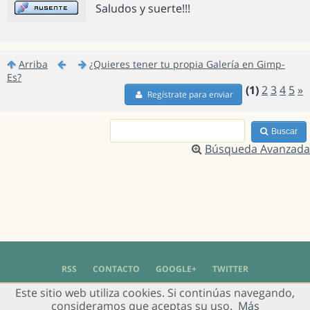
Saludos y suerte!!!
Arriba
¿Quieres tener tu propia Galería en Gimp-
Es?
(1)
2
3
4
5
»
Regístrate para enviar
Buscar
Búsqueda Avanzada
RSS
CONTACTO
GOOGLE+
TWITTER
Este sitio web utiliza cookies. Si continúas navegando,
© 2004 - 2018 Grupo de Usuarios de Gimp en Español -
Política de Privacidad
-
consideramos que aceptas su uso.
Más