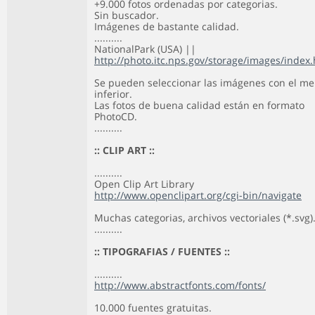
+9.000 fotos ordenadas por categorias.
Sin buscador.
Imágenes de bastante calidad.
..........
NationalPark (USA) ||
http://photo.itc.nps.gov/storage/images/index
Se pueden seleccionar las imágenes con el m
inferior.
Las fotos de buena calidad están en formato
PhotoCD.
..........
:: CLIP ART ::
..........
Open Clip Art Library
http://www.openclipart.org/cgi-bin/navigate
Muchas categorias, archivos vectoriales (*.svg)
..........
:: TIPOGRAFIAS / FUENTES ::
..........
http://www.abstractfonts.com/fonts/
10.000 fuentes gratuitas.