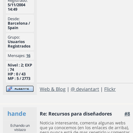
Registrado:
5/11/2004
14:49
Desde:
Barcelona /
Spain
Grupo:
Usuarios
Registrados
Mensajes:
16
Nivel : 2; EXP
: 74
HP : 0 / 43
MP : 5 / 2773
Web & Blog
|
@ deviantart
|
Flickr
hande
Re: Recursos para diseñadores
#8
Noticia interesante, comenta algunas webs
Echando un
que ya conocemos (en los enlaces de arriba),
vistazo
pero nunca está de mas repetirlo y comentar