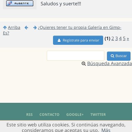
Saludos y suerte!!!
Arriba
¿Quieres tener tu propia Galería en Gimp-
Es?
(1)
2
3
4
5
»
Regístrate para enviar
Buscar
Búsqueda Avanzada
RSS
CONTACTO
GOOGLE+
TWITTER
Este sitio web utiliza cookies. Si continúas navegando,
© 2004 - 2018 Grupo de Usuarios de Gimp en Español -
Política de Privacidad
-
consideramos que aceptas su uso.
Más