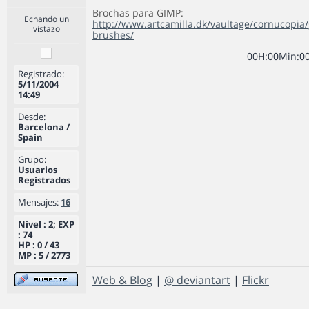
Brochas para GIMP:
Echando un
http://www.artcamilla.dk/vaultage/cornucopia
vistazo
brushes/
0
0
H
:
0
0
Min
:
0
Registrado:
5/11/2004
14:49
Desde:
Barcelona /
Spain
Grupo:
Usuarios
Registrados
Mensajes:
16
Nivel : 2; EXP
: 74
HP : 0 / 43
MP : 5 / 2773
Web & Blog
|
@ deviantart
|
Flickr