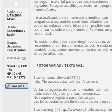
conseguir material para vuestras creaciones
digitales. Fotografias, dibujos, texturas, tipogra
(fuentes), etc.
Registrado:
5/11/2004
Iré actualizando este mensaje a medida que
14:49
tengamos mas, podéis contribuïr añadiendo
vuestros enlaces preferidos, a ser posible con
Desde:
comentarios sobre su contenido. Pedimos un 
Barcelona /
de calidad.
Spain
No están ordenadas bajo ningún concepto, os
Grupo:
recomiendo leer los comentarios sobre cada u
Usuarios
también aceptamos nuevos comentarios sobre
Registrados
sitios ya añadidos.
Mensajes:
16
:: FOTOGRAFIAS / TEXTURAS::
Nivel : 2; EXP
: 74
..........
HP : 0 / 43
MP : 5 / 2773
Stock photos: deviantART ||
http://browse.deviantart.com/stockart/
Varias categorias de fotos; animales, comida,
naturaleza, objetos, plantas, personas...
No requiere registro para descargar.
Las búsquedas están limitadas a suscriptores.
..........
Stock.xchng ||
http://www.sxc.hu/browse.pht