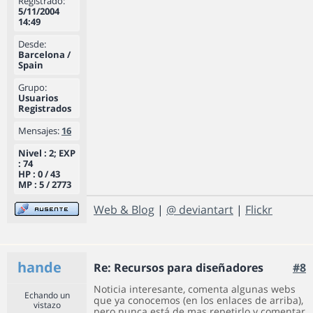
Registrado:
5/11/2004
14:49
Desde:
Barcelona /
Spain
Grupo:
Usuarios
Registrados
Mensajes:
16
Nivel : 2; EXP
: 74
HP : 0 / 43
MP : 5 / 2773
Web & Blog
|
@ deviantart
|
Flickr
hande
Re: Recursos para diseñadores
#8
Noticia interesante, comenta algunas webs
Echando un
que ya conocemos (en los enlaces de arriba),
vistazo
pero nunca está de mas repetirlo y comentar