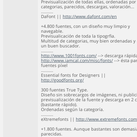
Previsualización de todas ellas, ordenadas por
categorias, parecidos, descargas, valoración...
..........
DaFont ||
http://www.dafont.com/en
+4.800 fuentes, con un diseño muy limpio y
navegable.
Previsualicación de toda la tipogrfia.
Multitud de categorias, muy bien ordenadas y
un buen buscador.
..........
http://www.1001fonts.com/
--> descarga rápid
http://www.iamcal.com/misc/fonts/
--> ésta pa
fuentes píxel
..........
Essential fonts for Designers ||
http://goodfonts.org/
300 fuentes True Type.
Diseño sin sobrecargos de imágenes, ni public
previsualización de la fuente y descarga en 2 c
(bastante rápido).
Ordenadas según la categoría.
..........
eXtremefonts ||
http://www.extremefonts.com
+1.800 fuentes. Aunque bastantes son demas
parecidas.