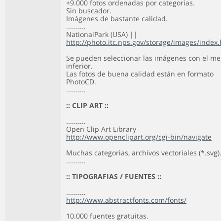
+9.000 fotos ordenadas por categorias.
Sin buscador.
Imágenes de bastante calidad.
..........
NationalPark (USA) ||
http://photo.itc.nps.gov/storage/images/index
Se pueden seleccionar las imágenes con el m
inferior.
Las fotos de buena calidad están en formato
PhotoCD.
..........
:: CLIP ART ::
..........
Open Clip Art Library
http://www.openclipart.org/cgi-bin/navigate
Muchas categorias, archivos vectoriales (*.svg)
..........
:: TIPOGRAFIAS / FUENTES ::
..........
http://www.abstractfonts.com/fonts/
10.000 fuentes gratuitas.