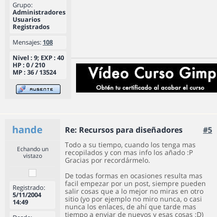
Grupo:
Administradores
Usuarios
Registrados
Mensajes:
108
Nivel : 9; EXP : 40
HP : 0 / 210
MP : 36 / 13524
hande
Re: Recursos para diseñadores
#5
Todo a su tiempo, cuando los tenga mas
Echando un
recopilados y con mas info los añado :P
vistazo
Gracias por recordármelo.
De todas formas en ocasiones resulta mas
facil empezar por un post, siempre pueden
Registrado:
salir cosas que a lo mejor no miras en otro
5/11/2004
sitio (yo por ejemplo no miro nunca, o casi
14:49
nunca los enlaces, de ahí que tarde mas
tiempo a enviar de nuevos y esas cosas :D)