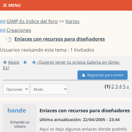
MENU
GIMP-Es índice del foro
>>
Varios
Creaciones
Enlaces con recursos para diseñadores
Usuarios revisando este tema : 1 Invitados
Abajo
¿Quieres tener tu propia Galería en Gimp-
Es?
Regístrate para enviar
(1)
2
3
4
5
»
hande
Enlaces con recursos para diseñadores
última actualización: 22/04/2005 - 23:44
Echando un
vistazo
Aquí os dejo algunos enlaces donde podréis