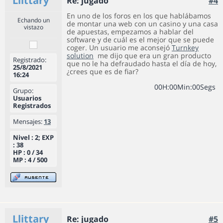
Llittary
Re: jugado
#4
En uno de los foros en los que hablábamos
Echando un
de montar una web con un casino y una casa
vistazo
de apuestas, empezamos a hablar del
software y de cuál es el mejor que se puede
coger. Un usuario me aconsejó
Turnkey
solution
me dijo que era un gran producto
Registrado:
que no le ha defraudado hasta el día de hoy,
25/8/2021
¿crees que es de fiar?
16:24
0
0
H
:
0
0
Min
:
0
0
Segs
Grupo:
Usuarios
Registrados
Mensajes:
13
Nivel : 2; EXP
: 38
HP : 0 / 34
MP : 4 / 500
Llittary
Re: jugado
#5