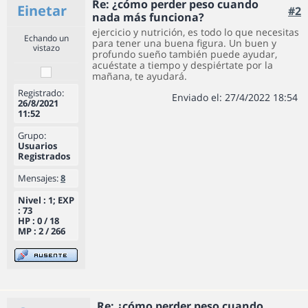
Re: ¿cómo perder peso cuando
Einetar
#2
nada más funciona?
ejercicio y nutrición, es todo lo que necesitas
Echando un
para tener una buena figura. Un buen y
vistazo
profundo sueño también puede ayudar,
acuéstate a tiempo y despiértate por la
mañana, te ayudará.
Registrado:
Enviado el: 27/4/2022 18:54
26/8/2021
11:52
Grupo:
Usuarios
Registrados
Mensajes:
8
Nivel : 1; EXP
: 73
HP : 0 / 18
MP : 2 / 266
Re: ¿cómo perder peso cuando