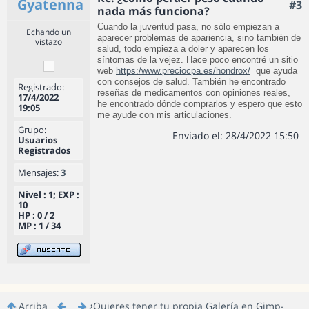
Gyatenna
#3
nada más funciona?
Cuando la juventud pasa, no sólo empiezan a
Echando un
aparecer problemas de apariencia, sino también de
vistazo
salud, todo empieza a doler y aparecen los
síntomas de la vejez. Hace poco encontré un sitio
web
https:/www.preciocpa.es/hondrox/
que ayuda
con consejos de salud. También he encontrado
Registrado:
reseñas de medicamentos con opiniones reales,
17/4/2022
he encontrado dónde comprarlos y espero que esto
19:05
me ayude con mis articulaciones.
Grupo:
Enviado el: 28/4/2022 15:50
Usuarios
Registrados
Mensajes:
3
Nivel : 1; EXP :
10
HP : 0 / 2
MP : 1 / 34
Arriba
¿Quieres tener tu propia Galería en Gimp-