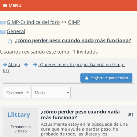
MENU
GIMP-Es índice del foro
>>
GIMP
General
¿cómo perder peso cuando nada más funciona?
Usuarios revisando este tema : 1 Invitados
Abajo
¿Quieres tener tu propia Galería en Gimp-
Es?
Regístrate para enviar
¿cómo perder peso cuando nada
Llittary
#1
más funciona?
Actualmente estoy en la búsqueda de una
Echando un
cura que me ayude a perder peso, he
vistazo
probado de todo, las dietas y los